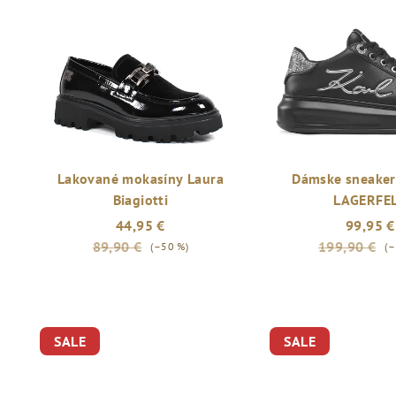
Lakované mokasíny Laura
Dámske sneake
Biagiotti
LAGERFE
44,95 €
99,95 €
89,90 €
199,90 €
(–50 %)
(–
SALE
SALE