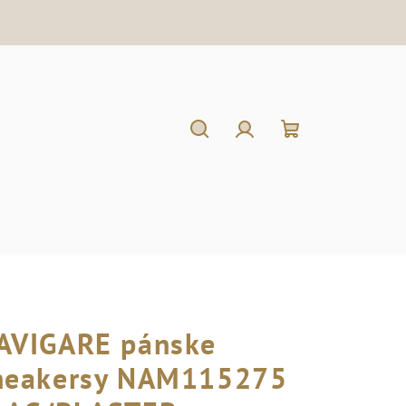
Hľadať
Prihlásenie
Nákupný
košík
AVIGARE pánske
neakersy NAM115275