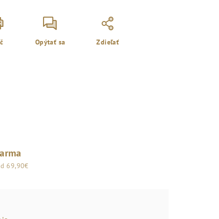
ač
Opýtať sa
Zdieľať
darma
od 69,90€