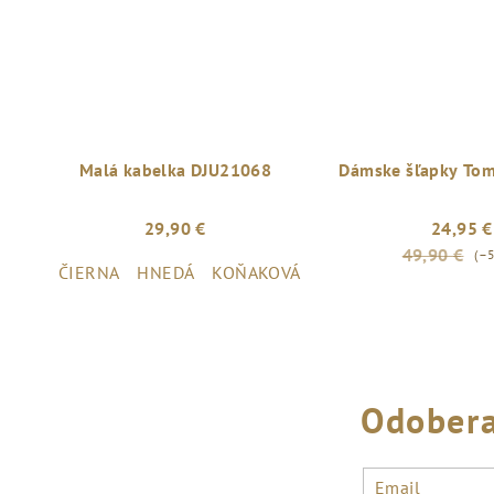
Malá kabelka DJU21068
Dámske šľapky Tom
29,90 €
24,95 €
49,90 €
(–
ČIERNA
HNEDÁ
KOŇAKOVÁ
Odobera
Email