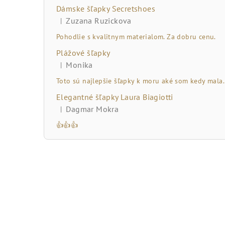
č
Dámske šľapky Secretshoes
n
Zuzana Ruzickova
|
Hodnotenie produktu je 5 z 5 hviezdičiek.
ý
Pohodlie s kvalitnym materialom. Za dobru cenu.
Plážové šľapky
p
Monika
|
Hodnotenie produktu je 5 z 5 hviezdičiek.
a
Toto sú najlepšie šľapky k moru aké som kedy mala.
n
Elegantné šľapky Laura Biagiotti
Dagmar Mokra
|
e
Hodnotenie produktu je 5 z 5 hviezdičiek.
👍👍👍
l