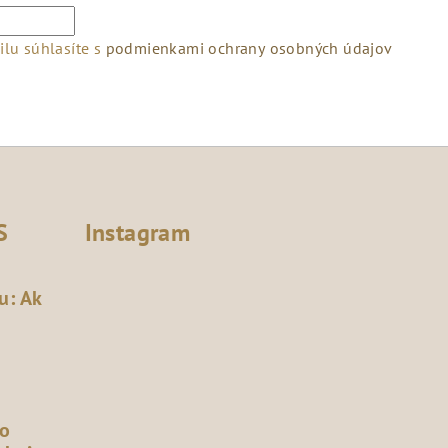
lu súhlasíte s
podmienkami ochrany osobných údajov
S
Instagram
u: Ak
čo