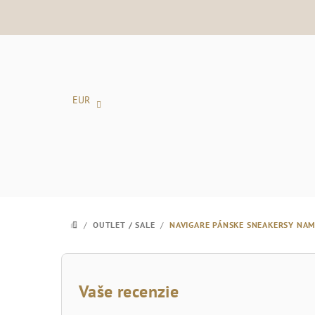
Prejsť
na
obsah
EUR
/
OUTLET / SALE
/
NAVIGARE PÁNSKE SNEAKERSY NA
DOMOV
B
o
Vaše recenzie