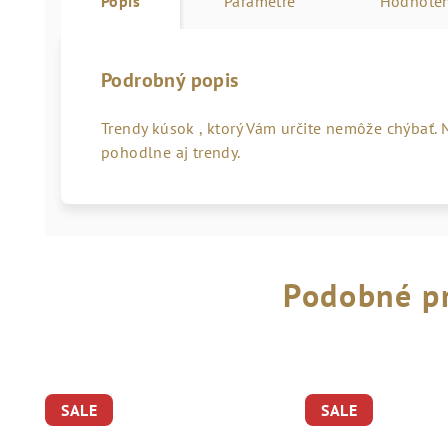
Popis
Parametre
Hodnoten
Podrobný popis
Trendy kúsok , ktorý Vám určite nemôže chýbať. N
pohodlne aj trendy.
Podobné p
SALE
SALE