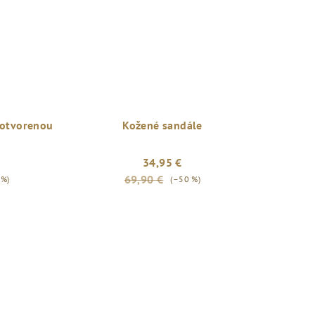
 otvorenou
Kožené sandále
34,95 €
69,90 €
 %)
(–50 %)