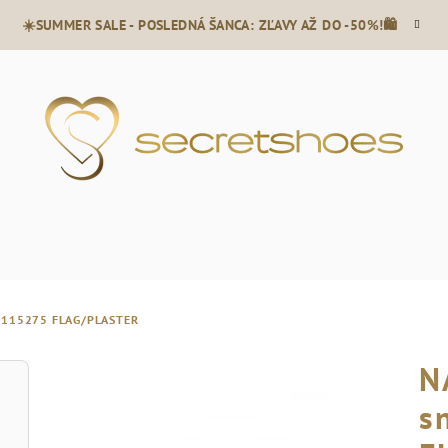
☀️SUMMER SALE - POSLEDNÁ ŠANCA: ZĽAVY AŽ DO -50%!🛍️
M115275 FLAG/PLASTER
N
s