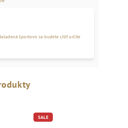
ie
aladená športovo sa budete cítiť určite
rodukty
SALE