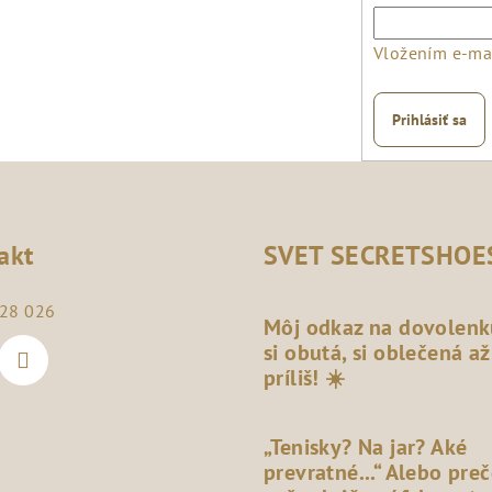
Vložením e-mai
Prihlásiť sa
akt
SVET SECRETSHOE
28 026
Môj odkaz na dovolenk
si obutá, si oblečená až
príliš! ☀️
„Tenisky? Na jar? Aké
prevratné...“ Alebo pre