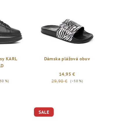
rsy KARL
Dámska plážová obuv
LD
14,95 €
29,90 €
50 %)
(–50 %)
SALE