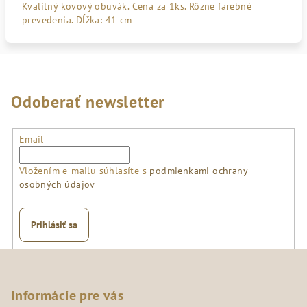
Kvalitný kovový obuvák. Cena za 1ks. Rôzne farebné
prevedenia. Dĺžka: 41 cm
Odoberať newsletter
Email
Vložením e-mailu súhlasíte s
podmienkami ochrany
osobných údajov
Prihlásiť sa
Z
á
p
Informácie pre vás