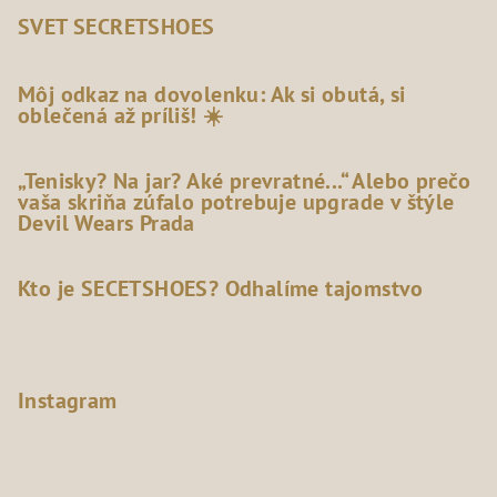
SVET SECRETSHOES
Môj odkaz na dovolenku: Ak si obutá, si
oblečená až príliš! ☀️
„Tenisky? Na jar? Aké prevratné...“ Alebo prečo
vaša skriňa zúfalo potrebuje upgrade v štýle
Devil Wears Prada
Kto je SECETSHOES? Odhalíme tajomstvo
Instagram