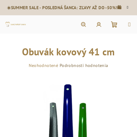
Prejsť
☀️SUMMER SALE - POSLEDNÁ ŠANCA: ZĽAVY AŽ DO -50%!🛍️
na
obsah
Nákupn
Hľadať
Prihlásenie
Obuvák kovový 41 cm
košík
Priemerné
Neohodnotené
Podrobnosti hodnotenia
hodnotenie
produktu
je
0,0
z
5
hviezdičiek.