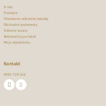
ä
O nás
t
Predajne
i
Všeobecná veľkostná tabuľka
e
Obchodné podmienky
Vrátenie tovaru
Reklamačný poriadok
Moja objednávka
Kontakt
0905 728 026