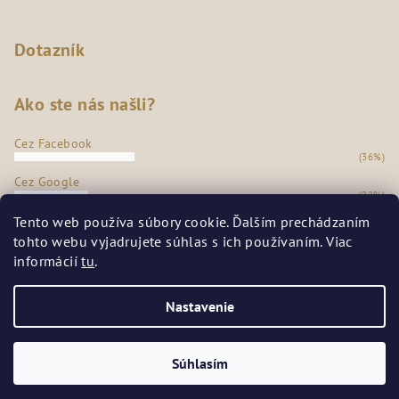
Dotazník
Ako ste nás našli?
Cez Facebook
(36%)
Cez Google
(22%)
Z našej predajne
Tento web používa súbory cookie. Ďalším prechádzaním
(35%)
tohto webu vyjadrujete súhlas s ich používaním. Viac
Odporúčanie známych
informácií
tu
.
(7%)
Počet hlasov:
273
Nastavenie
Copyright 2026
SECRETSHOES
. Všetky práva vyhradené.
Súhlasím
Vytvoril Shoptet Premium