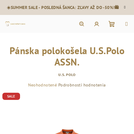
Prejsť
☀️SUMMER SALE - POSLEDNÁ ŠANCA: ZĽAVY AŽ DO -50%!🛍️
na
obsah
Nákupn
Hľadať
Prihlásenie
Pánska polokošela U.S.Polo
košík
ASSN.
U.S. POLO
Priemerné
Neohodnotené
Podrobnosti hodnotenia
hodnotenie
SALE
produktu
je
0,0
z
5
hviezdičiek.