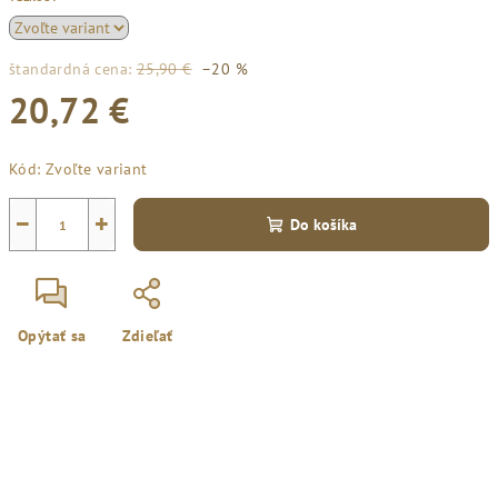
štandardná cena:
25,90 €
–20 %
20,72 €
Jednotková
Kód:
Zvoľte variant
cena:
−
+
Do košíka
Opýtať sa
Zdieľať