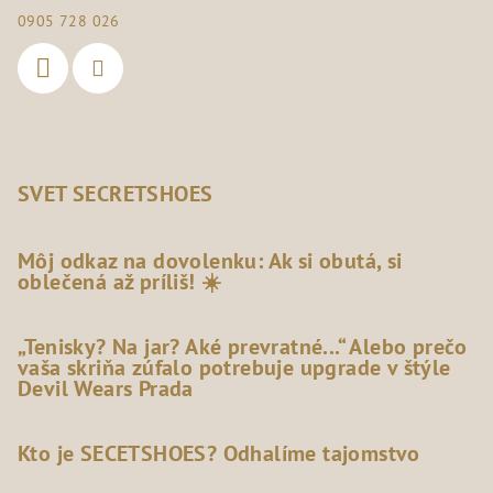
0905 728 026
SVET SECRETSHOES
Môj odkaz na dovolenku: Ak si obutá, si
oblečená až príliš! ☀️
„Tenisky? Na jar? Aké prevratné...“ Alebo prečo
vaša skriňa zúfalo potrebuje upgrade v štýle
Devil Wears Prada
Kto je SECETSHOES? Odhalíme tajomstvo