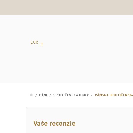
Prejsť
na
obsah
EUR
/
PÁNI
/
SPOLOČENSKÁ OBUV
/
PÁNSKA SPOLOČENSK
DOMOV
B
o
Vaše recenzie