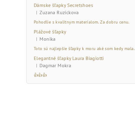
č
Dámske šľapky Secretshoes
n
Zuzana Ruzickova
|
Hodnotenie produktu je 5 z 5 hviezdičiek.
ý
Pohodlie s kvalitnym materialom. Za dobru cenu.
Plážové šľapky
p
Monika
|
Hodnotenie produktu je 5 z 5 hviezdičiek.
a
Toto sú najlepšie šľapky k moru aké som kedy mala.
n
Elegantné šľapky Laura Biagiotti
Dagmar Mokra
|
e
Hodnotenie produktu je 5 z 5 hviezdičiek.
👍👍👍
l