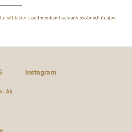
lu súhlasíte s
podmienkami ochrany osobných údajov
S
Instagram
u: Ak
čo