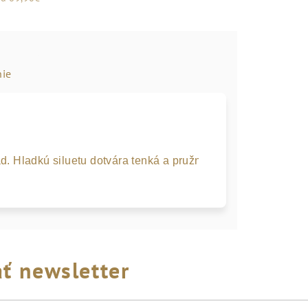
ie
ad. Hladkú siluetu dotvára tenká a pružná kožená podrážka 
ť newsletter