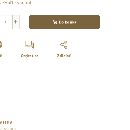
:
Zvoľte variant
+
Do košíka
ač
Opýtať sa
Zdieľať
darma
od 69,90€