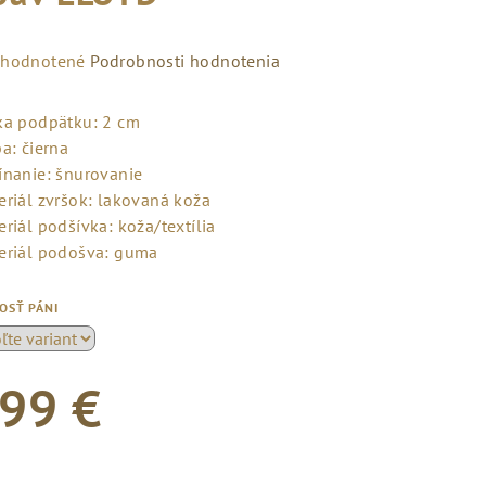
emerné
hodnotené
Podrobnosti hodnotenia
notenie
duktu
ka podpätku: 2 cm
a: čierna
ínanie: šnurovanie
eriál zvršok: lakovaná koža
riál podšívka: koža/textília
zdičiek.
eriál podošva: guma
OSŤ PÁNI
99 €
notková
a: