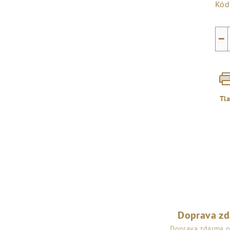
Kód
−
Tl
Doprava z
Doprava zdarma 