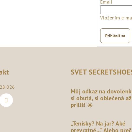
Email
Vložením e-mai
Prihlásiť sa
akt
SVET SECRETSHOE
28 026
Môj odkaz na dovolenk
si obutá, si oblečená až
príliš! ☀️
„Tenisky? Na jar? Aké
prevratné...“ Alebo pre