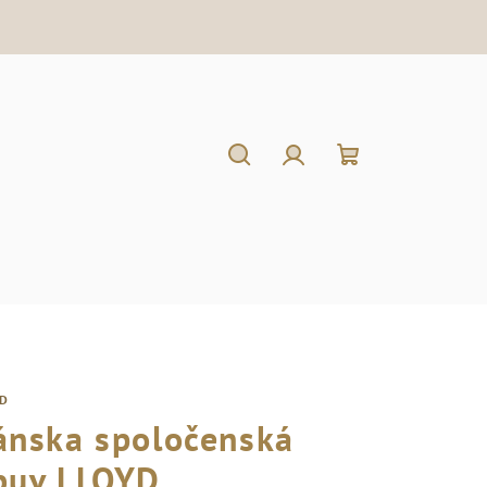
Hľadať
Prihlásenie
Nákupný
košík
YD
ánska spoločenská
buv LLOYD