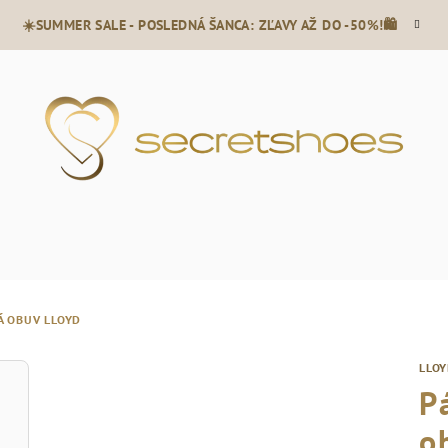
☀️SUMMER SALE - POSLEDNÁ ŠANCA: ZĽAVY AŽ DO -50%!🛍️
Á OBUV LLOYD
LLO
P
o