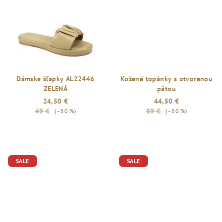
Dámske šľapky AL22446
Kožené topánky s otvorenou
ZELENÁ
pätou
24,50 €
44,50 €
49 €
89 €
(–50 %)
(–50 %)
SALE
SALE