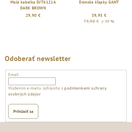
Malá kabelka DJT6121A
Dámske šľapky GANT
DARK BROWN
29,90 €
39,95 €
79,90 €
(–50 %)
Odoberať newsletter
Email
Vložením e-mailu súhlasíte s
podmienkami ochrany
osobných údajov
Prihlásiť sa
Z