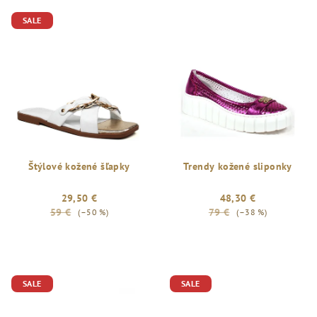
SALE
Štýlové kožené šľapky
Trendy kožené sliponky
29,50 €
48,30 €
59 €
79 €
(–50 %)
(–38 %)
SALE
SALE