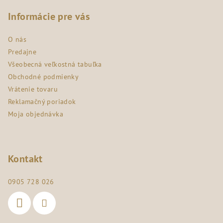
á
p
Informácie pre vás
ä
O nás
t
Predajne
i
Všeobecná veľkostná tabuľka
e
Obchodné podmienky
Vrátenie tovaru
Reklamačný poriadok
Moja objednávka
Kontakt
0905 728 026