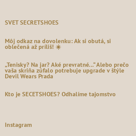
SVET SECRETSHOES
Môj odkaz na dovolenku: Ak si obutá, si
oblečená až príliš! ☀️
„Tenisky? Na jar? Aké prevratné...“ Alebo prečo
vaša skriňa zúfalo potrebuje upgrade v štýle
Devil Wears Prada
Kto je SECETSHOES? Odhalíme tajomstvo
Instagram