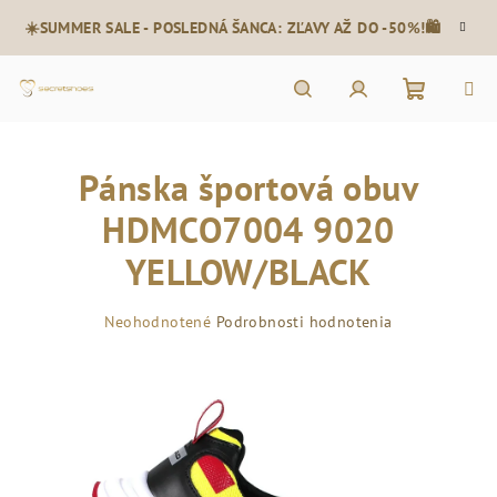
Prejsť
☀️SUMMER SALE - POSLEDNÁ ŠANCA: ZĽAVY AŽ DO -50%!🛍️
na
obsah
Nákupn
Hľadať
Prihlásenie
Pánska športová obuv
košík
HDMCO7004 9020
YELLOW/BLACK
Priemerné
Neohodnotené
Podrobnosti hodnotenia
hodnotenie
produktu
je
0,0
z
5
hviezdičiek.