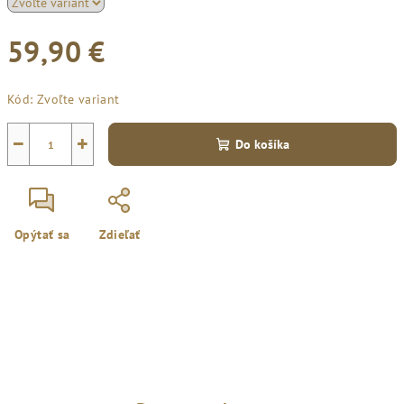
59,90 €
Jednotková
Kód:
Zvoľte variant
cena:
−
+
Do košíka
Opýtať sa
Zdieľať