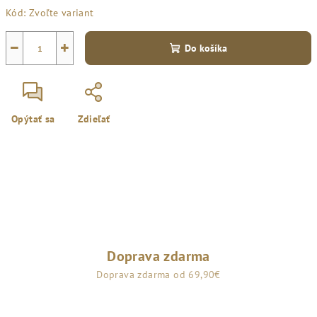
Jednotková
Kód:
Zvoľte variant
cena:
−
+
Do košíka
Opýtať sa
Zdieľať
Doprava zdarma
Doprava zdarma od 69,90€