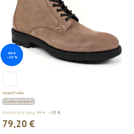
99 €
–20 %
VEĽKOSŤ PÁNI
štandardná cena:
99 €
–20 %
79,20 €