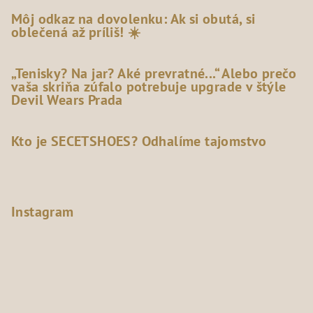
Môj odkaz na dovolenku: Ak si obutá, si
oblečená až príliš! ☀️
„Tenisky? Na jar? Aké prevratné...“ Alebo prečo
vaša skriňa zúfalo potrebuje upgrade v štýle
Devil Wears Prada
Kto je SECETSHOES? Odhalíme tajomstvo
Instagram