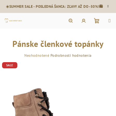
Prejsť
☀️SUMMER SALE - POSLEDNÁ ŠANCA: ZĽAVY AŽ DO -50%!🛍️
na
obsah
Nákupn
Hľadať
Prihlásenie
Pánske členkové topánky
košík
Priemerné
Neohodnotené
Podrobnosti hodnotenia
hodnotenie
SALE
produktu
je
0,0
z
5
hviezdičiek.