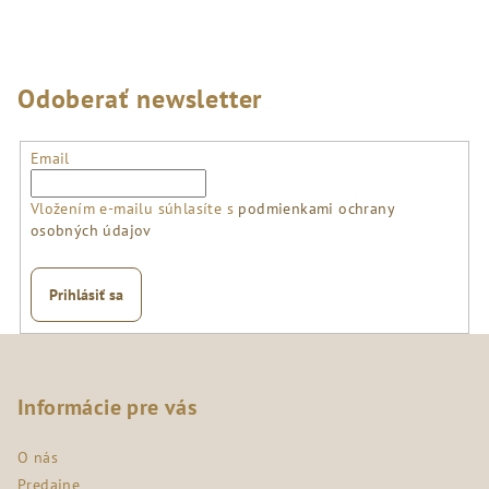
Odoberať newsletter
Email
Vložením e-mailu súhlasíte s
podmienkami ochrany
osobných údajov
Prihlásiť sa
Z
á
p
Informácie pre vás
ä
O nás
t
Predajne