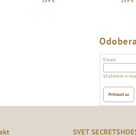
159 €
159 €
Odobera
Email
Vložením e-mai
Prihlásiť sa
akt
SVET SECRETSHOE