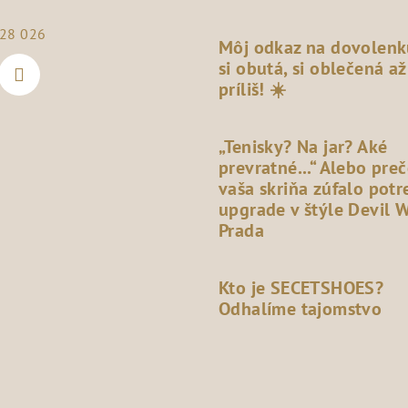
28 026
Môj odkaz na dovolenk
si obutá, si oblečená až
príliš! ☀️
„Tenisky? Na jar? Aké
prevratné...“ Alebo pre
vaša skriňa zúfalo potr
upgrade v štýle Devil 
Prada
Kto je SECETSHOES?
Odhalíme tajomstvo