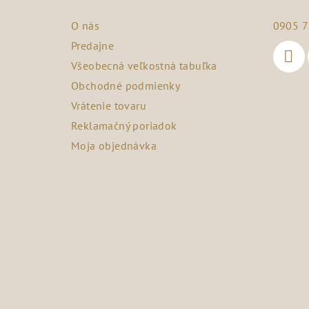
ä
O nás
0905 7
t
Predajne
Všeobecná veľkostná tabuľka
i
Obchodné podmienky
e
Vrátenie tovaru
Reklamačný poriadok
Moja objednávka