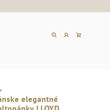
Hľadať
Prihlásenie
Nákupný
košík
YD
ánske elegantné
oltopánky LLOYD