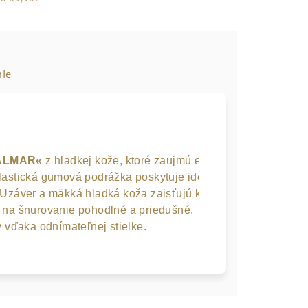
ie
ALMAR«
 z hladkej kože, ktoré zaujmú extra širokým strihom 
lastická gumová podrážka poskytuje ideálne odpruženie pri 
 Uzáver a mäkká hladká koža zaisťujú klasický, elegantný v
y na šnurovanie pohodlné a priedušné. 
y vďaka odnímateľnej stielke.