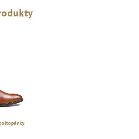
rodukty
poltopánky