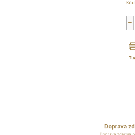
Kód
−
Tl
Doprava z
Doprava zdarma 