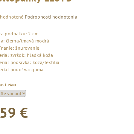
emerné
hodnotené
Podrobnosti hodnotenia
notenie
duktu
ka podpätku: 2 cm
ba: čierna/tmavá modrá
ínanie: šnurovanie
eriál zvršok: hladká koža
riál podšívka: koža/textília
zdičiek.
eriál podošva: guma
OSŤ PÁNI
59 €
notková
a: