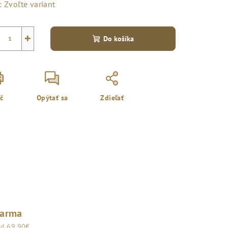
:
Zvoľte variant
+
Do košíka
ač
Opýtať sa
Zdieľať
darma
od 69,90€