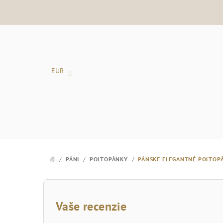
Prejsť
na
obsah
EUR
/
PÁNI
/
POLTOPÁNKY
/
PÁNSKE ELEGANTNÉ POLTOP
DOMOV
B
o
Vaše recenzie