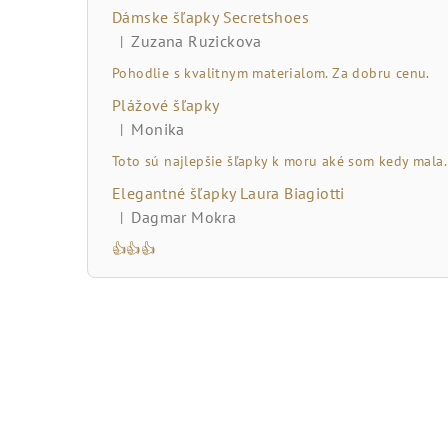
č
Dámske šľapky Secretshoes
n
Zuzana Ruzickova
|
Hodnotenie produktu je 5 z 5 hviezdičiek.
ý
Pohodlie s kvalitnym materialom. Za dobru cenu.
Plážové šľapky
p
Monika
|
Hodnotenie produktu je 5 z 5 hviezdičiek.
a
Toto sú najlepšie šľapky k moru aké som kedy mala.
n
Elegantné šľapky Laura Biagiotti
Dagmar Mokra
|
e
Hodnotenie produktu je 5 z 5 hviezdičiek.
👍👍👍
l