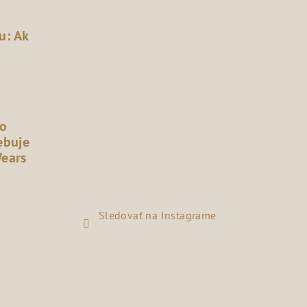
u: Ak
čo
ebuje
Wears
Sledovať na Instagrame