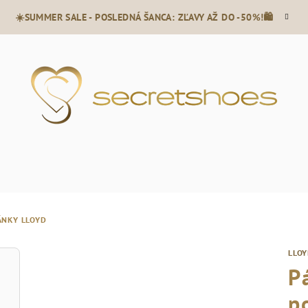
☀️SUMMER SALE - POSLEDNÁ ŠANCA: ZĽAVY AŽ DO -50%!🛍️
ÁNKY LLOYD
LLO
P
p