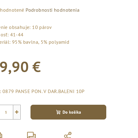
emerné
hodnotené
Podrobnosti hodnotenia
notenie
duktu
enie obsahuje: 10 párov
kosť: 41-44
eriál: 95% bavlna, 5% polyamid
9,90 €
zdičiek.
notková
a:
:
0879 PANSE PON. V DAR.BALENI 10P
+
Do košíka