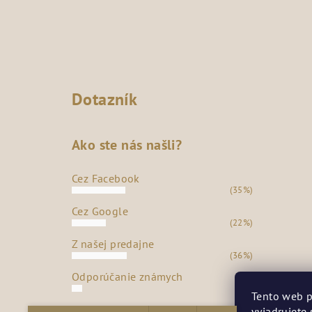
Dotazník
Ako ste nás našli?
Cez Facebook
(35%)
Cez Google
(22%)
Z našej predajne
(36%)
Odporúčanie známych
(7%)
Tento web p
vyjadrujete 