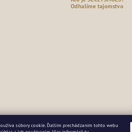
Odhalíme tajomstvo
oužíva súbory cookie. Ďalším prechádzaním tohto webu
súhlas s ich používaním. Viac informácií
tu
.