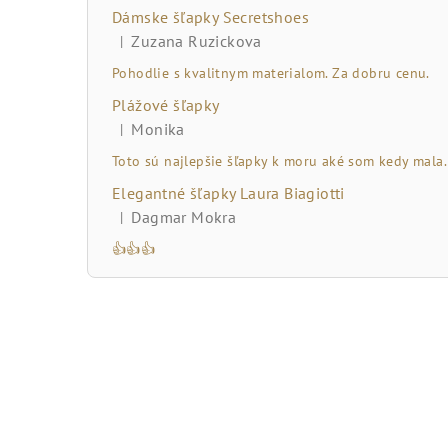
č
Dámske šľapky Secretshoes
n
Zuzana Ruzickova
|
Hodnotenie produktu je 5 z 5 hviezdičiek.
ý
Pohodlie s kvalitnym materialom. Za dobru cenu.
Plážové šľapky
p
Monika
|
Hodnotenie produktu je 5 z 5 hviezdičiek.
a
Toto sú najlepšie šľapky k moru aké som kedy mala.
n
Elegantné šľapky Laura Biagiotti
Dagmar Mokra
|
e
Hodnotenie produktu je 5 z 5 hviezdičiek.
👍👍👍
l