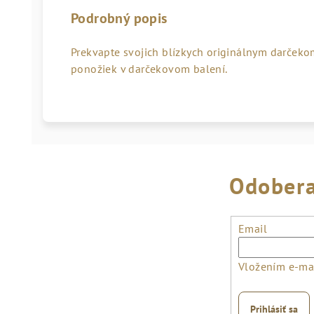
Podrobný popis
Prekvapte svojich blízkych originálnym darče
ponožiek v darčekovom balení.
Odobera
Email
Vložením e-mai
Prihlásiť sa