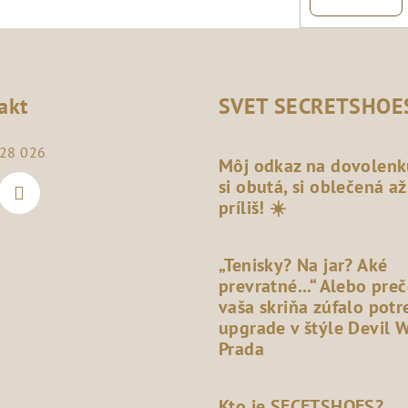
akt
SVET SECRETSHOE
28 026
Môj odkaz na dovolenk
si obutá, si oblečená až
príliš! ☀️
„Tenisky? Na jar? Aké
prevratné...“ Alebo pre
vaša skriňa zúfalo potr
upgrade v štýle Devil 
Prada
Kto je SECETSHOES?