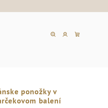
Hľadať
Prihlásenie
Nákupný
košík
ánske ponožky v
arčekovom balení