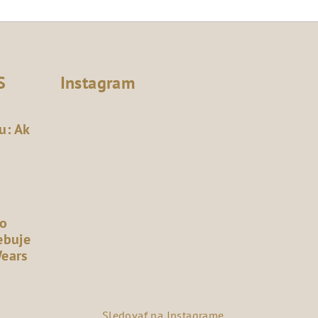
S
Instagram
u: Ak
čo
ebuje
Wears
Sledovať na Instagrame