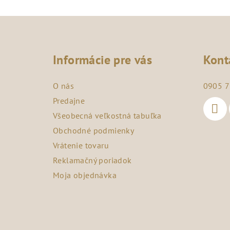
Z
á
Informácie pre vás
Kont
p
ä
O nás
0905 7
t
Predajne
Všeobecná veľkostná tabuľka
i
Obchodné podmienky
e
Vrátenie tovaru
Reklamačný poriadok
Moja objednávka