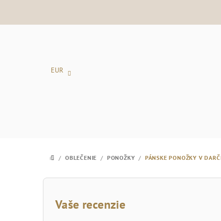
Prejsť
na
obsah
EUR
/
OBLEČENIE
/
PONOŽKY
/
PÁNSKE PONOŽKY V DARČ
DOMOV
B
o
Vaše recenzie