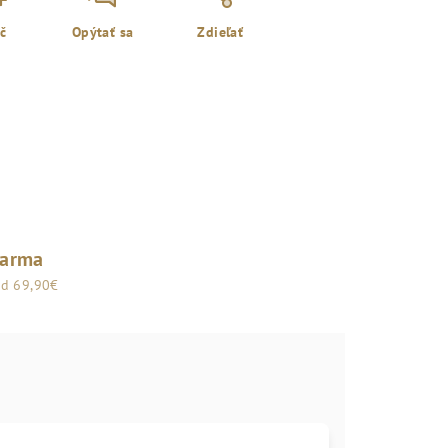
ač
Opýtať sa
Zdieľať
darma
od 69,90€