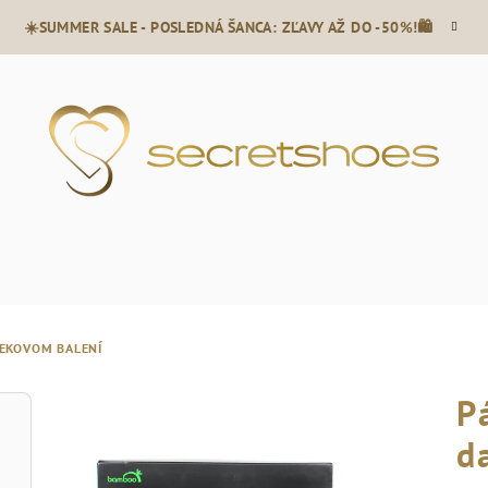
☀️SUMMER SALE - POSLEDNÁ ŠANCA: ZĽAVY AŽ DO -50%!🛍️
EKOVOM BALENÍ
P
d