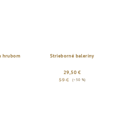
a hrubom
Strieborné baleríny
29,50 €
59 €
(–50 %)