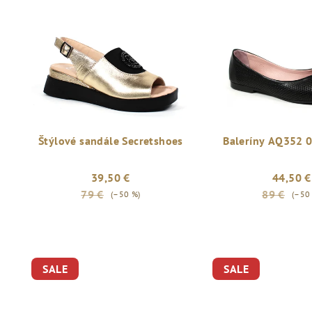
Štýlové sandále Secretshoes
Baleríny AQ352 
39,50 €
44,50 €
79 €
89 €
(–50 %)
(–50
SALE
SALE