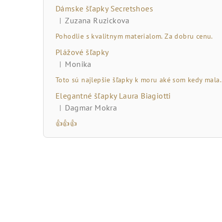
č
Dámske šľapky Secretshoes
n
Zuzana Ruzickova
|
Hodnotenie produktu je 5 z 5 hviezdičiek.
ý
Pohodlie s kvalitnym materialom. Za dobru cenu.
Plážové šľapky
p
Monika
|
Hodnotenie produktu je 5 z 5 hviezdičiek.
a
Toto sú najlepšie šľapky k moru aké som kedy mala.
n
Elegantné šľapky Laura Biagiotti
Dagmar Mokra
|
e
Hodnotenie produktu je 5 z 5 hviezdičiek.
👍👍👍
l