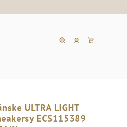
Hľadať
Prihlásenie
Nákupný
košík
ánske ULTRA LIGHT
neakersy ECS115389