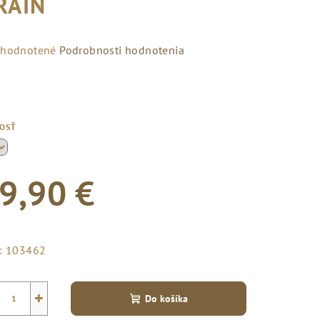
RAIN
emerné
hodnotené
Podrobnosti hodnotenia
notenie
duktu
KOSŤ
zdičiek.
9,90 €
notková
a:
:
103462
+
Do košíka