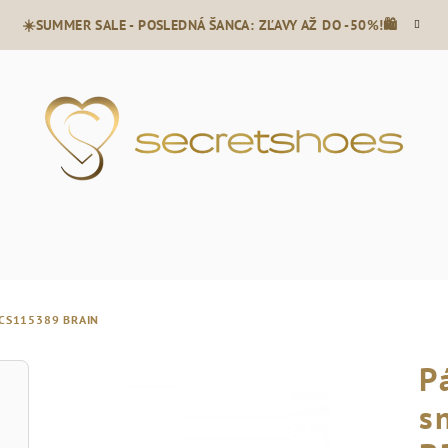
☀️SUMMER SALE - POSLEDNÁ ŠANCA: ZĽAVY AŽ DO -50%!🛍️
ECS115389 BRAIN
P
s