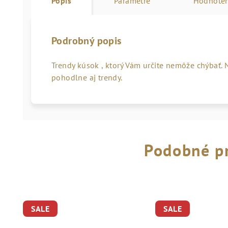
Popis
Parametre
Hodnoten
Podrobný popis
Trendy kúsok , ktorý Vám určite nemôže chýbať. N
pohodlne aj trendy.
Podobné p
SALE
SALE