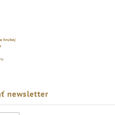
a hrubej
e
 %)
ť newsletter