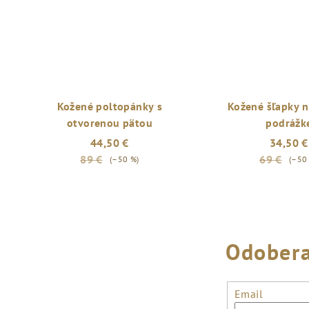
Kožené poltopánky s
Kožené šľapky n
otvorenou pätou
podrážk
44,50 €
34,50 €
89 €
69 €
(–50 %)
(–50
Odobera
Email