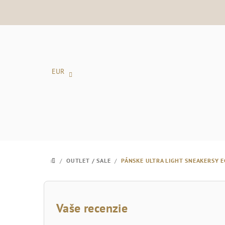
Prejsť
na
obsah
EUR
/
OUTLET / SALE
/
PÁNSKE ULTRA LIGHT SNEAKERSY 
DOMOV
B
o
Vaše recenzie