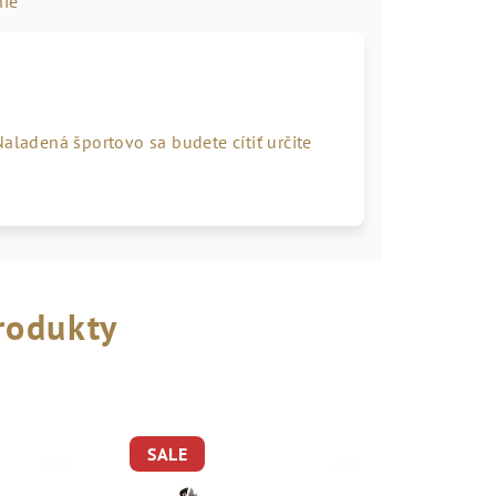
ie
aladená športovo sa budete cítiť určite
rodukty
SALE