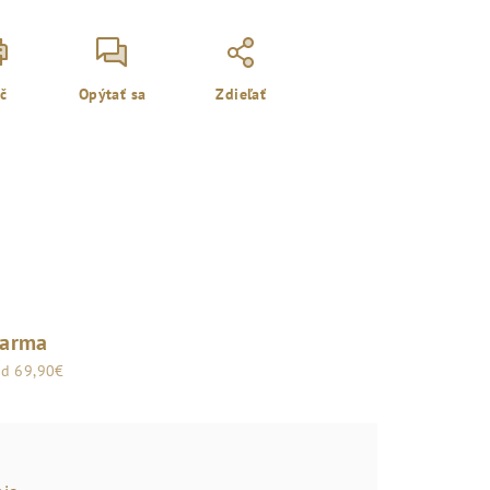
ač
Opýtať sa
Zdieľať
darma
od 69,90€