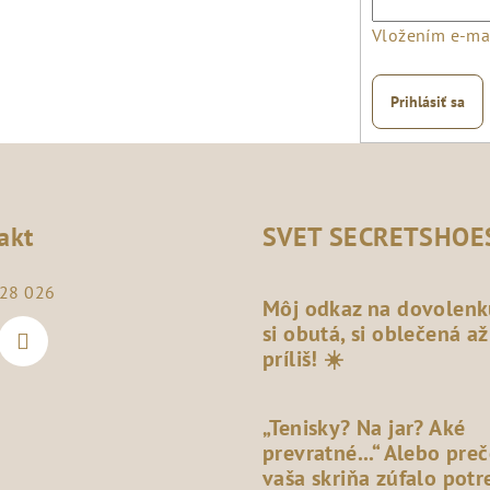
Vložením e-mai
Prihlásiť sa
akt
SVET SECRETSHOE
28 026
Môj odkaz na dovolenk
si obutá, si oblečená až
príliš! ☀️
„Tenisky? Na jar? Aké
prevratné...“ Alebo pre
vaša skriňa zúfalo potr