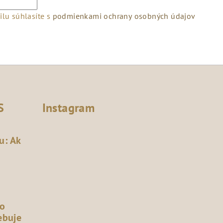
lu súhlasíte s
podmienkami ochrany osobných údajov
S
Instagram
u: Ak
čo
ebuje