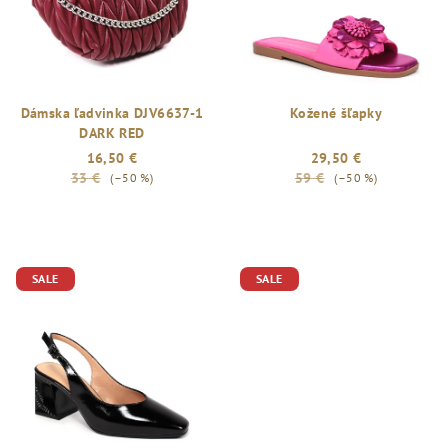
Dámska ľadvinka DJV6637-1
Kožené šľapky
DARK RED
16,50 €
29,50 €
33 €
59 €
(–50 %)
(–50 %)
SALE
SALE