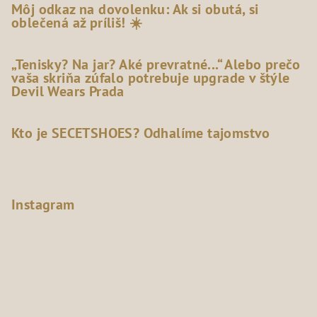
Môj odkaz na dovolenku: Ak si obutá, si
oblečená až príliš! ☀️
„Tenisky? Na jar? Aké prevratné...“ Alebo prečo
vaša skriňa zúfalo potrebuje upgrade v štýle
Devil Wears Prada
Kto je SECETSHOES? Odhalíme tajomstvo
Instagram