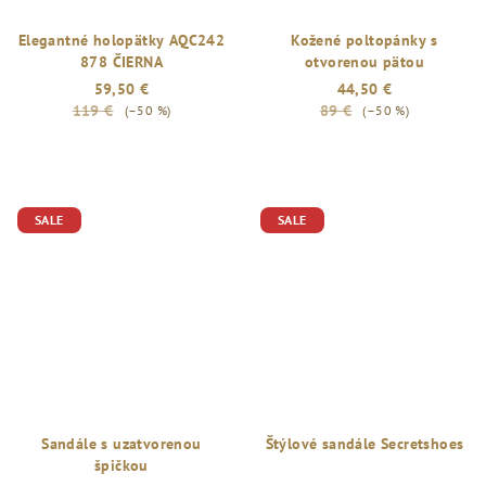
Elegantné holopätky AQC242
Kožené poltopánky s
878 ČIERNA
otvorenou pätou
59,50 €
44,50 €
119 €
89 €
(–50 %)
(–50 %)
SALE
SALE
Sandále s uzatvorenou
Štýlové sandále Secretshoes
špičkou