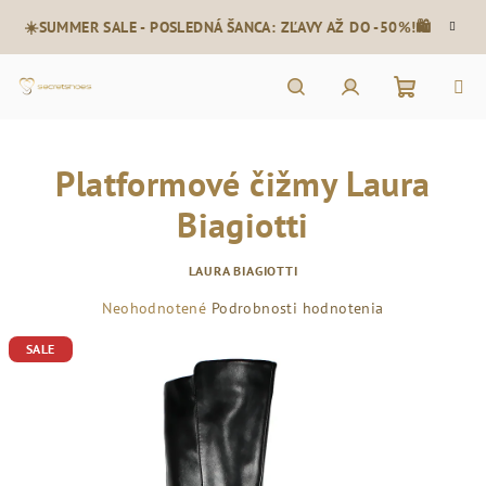
Prejsť
☀️SUMMER SALE - POSLEDNÁ ŠANCA: ZĽAVY AŽ DO -50%!🛍️
na
obsah
Nákupn
Hľadať
Prihlásenie
Platformové čižmy Laura
košík
Biagiotti
LAURA BIAGIOTTI
Priemerné
Neohodnotené
Podrobnosti hodnotenia
hodnotenie
SALE
produktu
je
0,0
z
5
hviezdičiek.