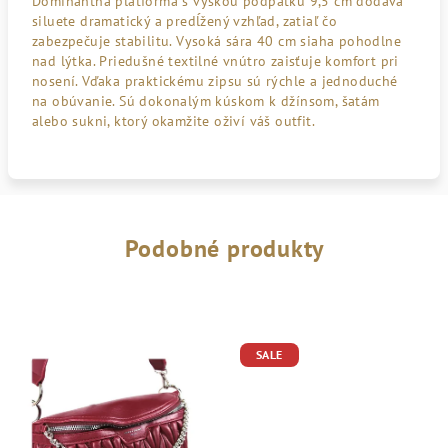
Dominantná platforma s výškou podpätku 9,5 cm dodáva
siluete dramatický a predĺžený vzhľad, zatiaľ čo
zabezpečuje stabilitu. Vysoká sára 40 cm siaha pohodlne
nad lýtka. Priedušné textilné vnútro zaisťuje komfort pri
nosení. Vďaka praktickému zipsu sú rýchle a jednoduché
na obúvanie. Sú dokonalým kúskom k džínsom, šatám
alebo sukni, ktorý okamžite oživí váš outfit.
Podobné produkty
SALE