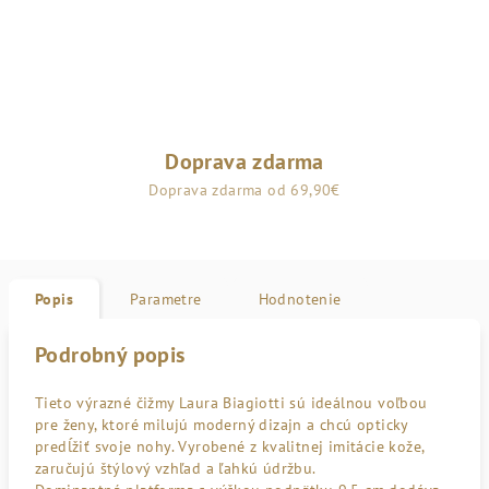
Doprava zdarma
Doprava zdarma od 69,90€
Popis
Parametre
Hodnotenie
Podrobný popis
Tieto výrazné čižmy Laura Biagiotti sú ideálnou voľbou
pre ženy, ktoré milujú moderný dizajn a chcú opticky
predĺžiť svoje nohy. Vyrobené z kvalitnej imitácie kože,
zaručujú štýlový vzhľad a ľahkú údržbu.