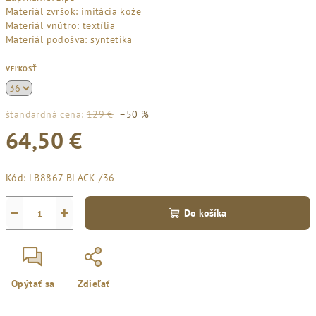
Materiál zvršok: imitácia kože
Materiál vnútro: textília
Materiál podošva: syntetika
VEĽKOSŤ
štandardná cena:
129 €
–50 %
64,50 €
Jednotková
Kód:
LB8867 BLACK /36
cena:
−
+
Do košíka
Opýtať sa
Zdieľať