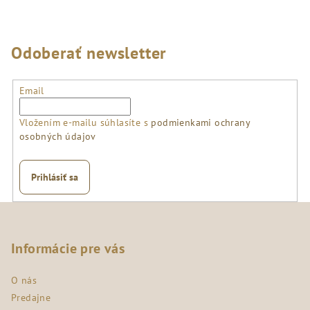
Odoberať newsletter
Email
Vložením e-mailu súhlasíte s
podmienkami ochrany
osobných údajov
Prihlásiť sa
Z
á
p
Informácie pre vás
ä
O nás
t
Predajne
i