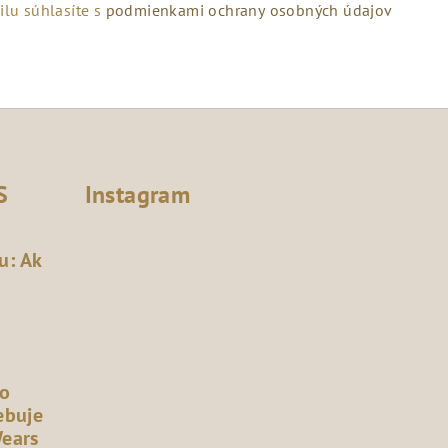
lu súhlasíte s
podmienkami ochrany osobných údajov
S
Instagram
u: Ak
čo
ebuje
Wears