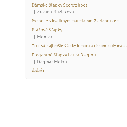
č
Dámske šľapky Secretshoes
n
Zuzana Ruzickova
|
Hodnotenie produktu je 5 z 5 hviezdičiek.
ý
Pohodlie s kvalitnym materialom. Za dobru cenu.
Plážové šľapky
p
Monika
|
Hodnotenie produktu je 5 z 5 hviezdičiek.
a
Toto sú najlepšie šľapky k moru aké som kedy mala.
n
Elegantné šľapky Laura Biagiotti
Dagmar Mokra
|
e
Hodnotenie produktu je 5 z 5 hviezdičiek.
👍👍👍
l