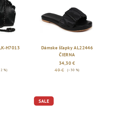
 LK-H7013
Dámske šľapky AL22446
ČIERNA
34,30 €
49 €
62 %)
(–30 %)
SALE