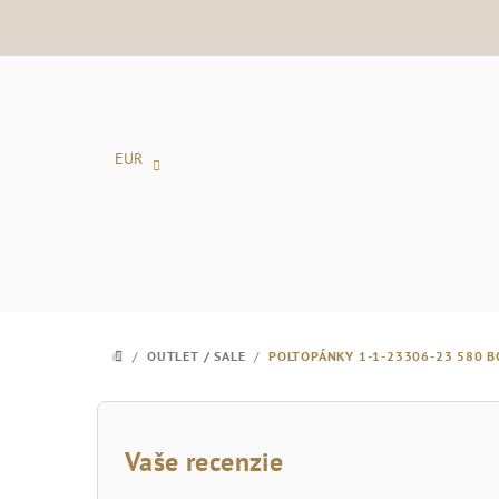
Prejsť
na
obsah
EUR
/
OUTLET / SALE
/
POLTOPÁNKY 1-1-23306-23 580 
DOMOV
B
o
Vaše recenzie