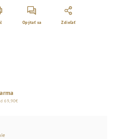
ač
Opýtať sa
Zdieľať
darma
od 69,90€
ie