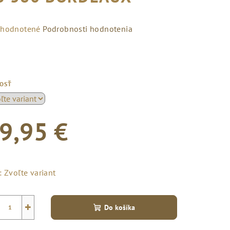
emerné
hodnotené
Podrobnosti hodnotenia
notenie
duktu
KOSŤ
zdičiek.
9,95 €
notková
a:
:
Zvoľte variant
+
Do košíka