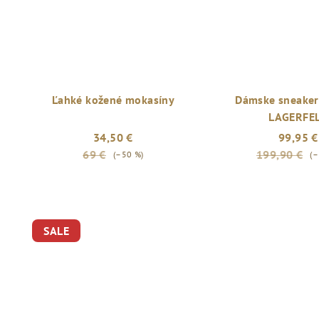
Ľahké kožené mokasíny
Dámske sneake
LAGERFE
34,50 €
99,95 €
69 €
199,90 €
(–50 %)
(–
SALE