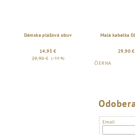
Dámska plážová obuv
Malá kabelka D
14,95 €
29,90 €
29,90 €
(–50 %)
ČIERNA
Odobera
Email