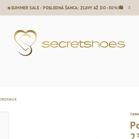
☀️SUMMER SALE - POSLEDNÁ ŠANCA: ZĽAVY AŽ DO -50%!🛍️
BORDEAUX
TAM
P
2