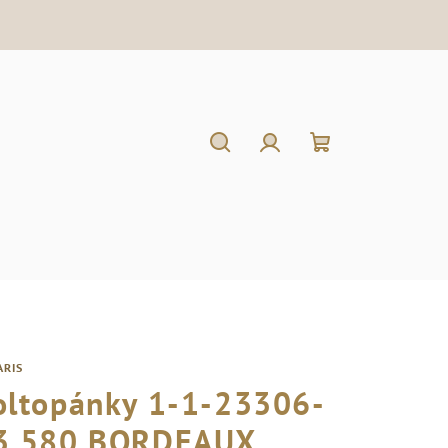
Hľadať
Prihlásenie
Nákupný
košík
ARIS
oltopánky 1-1-23306-
3 580 BORDEAUX