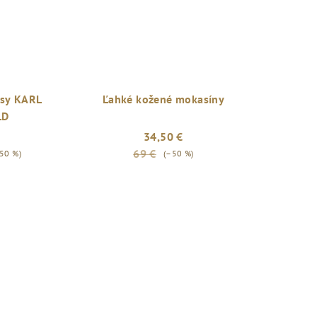
rsy KARL
Ľahké kožené mokasíny
LD
34,50 €
69 €
50 %)
(–50 %)