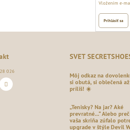
Vložením e-mai
Prihlásiť sa
akt
SVET SECRETSHOE
28 026
Môj odkaz na dovolenk
si obutá, si oblečená až
príliš! ☀️
„Tenisky? Na jar? Aké
prevratné...“ Alebo pre
vaša skriňa zúfalo potr
upgrade v štýle Devil 