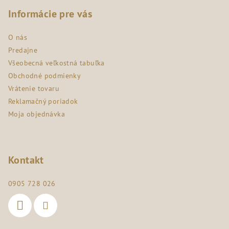
á
p
Informácie pre vás
ä
O nás
t
Predajne
i
Všeobecná veľkostná tabuľka
e
Obchodné podmienky
Vrátenie tovaru
Reklamačný poriadok
Moja objednávka
Kontakt
0905 728 026