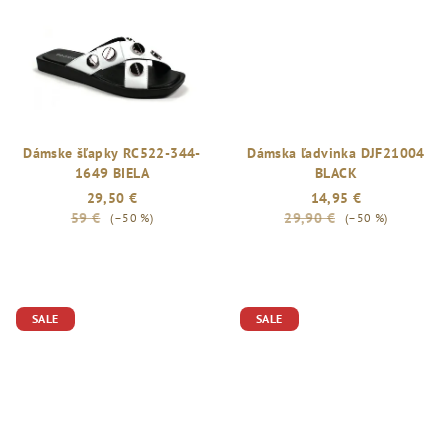
5
hviezdičiek.
Dámske šľapky RC522-344-
Dámska ľadvinka DJF21004
1649 BIELA
BLACK
29,50 €
14,95 €
59 €
29,90 €
(–50 %)
(–50 %)
SALE
SALE