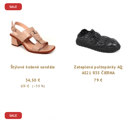
SALE
Štýlové kožené sandále
Zateplené poltopánky AQ
AS21 R35 ČIERNA
34,50 €
79 €
69 €
(–50 %)
Priemerné
hodnotenie
produktu
je
SALE
4,0
z