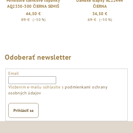
Pohodlné členkové topánky
Dámske šľapky AL22444
AQ2330-300 ČIERNA SEMIŠ
ČIERNA
44,50 €
34,50 €
89 €
69 €
(–50 %)
(–50 %)
Odoberať newsletter
Email
Vložením e-mailu súhlasíte s
podmienkami ochrany
osobných údajov
Prihlásiť sa
Z