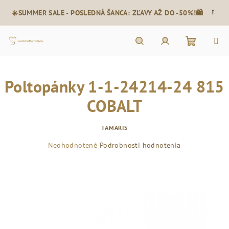
Prejsť
☀️SUMMER SALE - POSLEDNÁ ŠANCA: ZĽAVY AŽ DO -50%!🛍️
na
obsah
Nákupn
Hľadať
Prihlásenie
Poltopánky 1-1-24214-24 815
košík
COBALT
TAMARIS
Priemerné
Neohodnotené
Podrobnosti hodnotenia
hodnotenie
produktu
je
0,0
z
5
hviezdičiek.