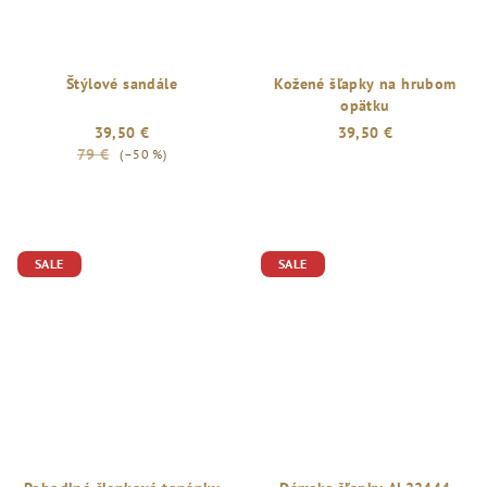
Štýlové sandále
Kožené šľapky na hrubom
opätku
39,50 €
39,50 €
79 €
(–50 %)
SALE
SALE