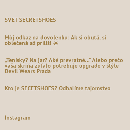
SVET SECRETSHOES
Môj odkaz na dovolenku: Ak si obutá, si
oblečená až príliš! ☀️
„Tenisky? Na jar? Aké prevratné...“ Alebo prečo
vaša skriňa zúfalo potrebuje upgrade v štýle
Devil Wears Prada
Kto je SECETSHOES? Odhalíme tajomstvo
Instagram