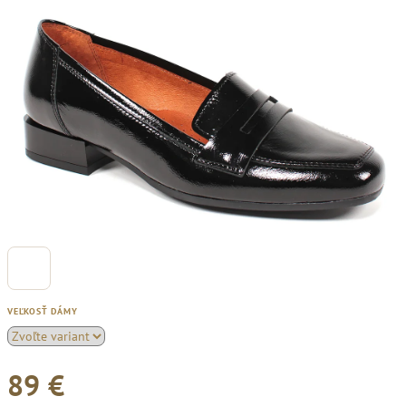
VEĽKOSŤ DÁMY
89 €