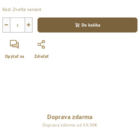
Jednotková
Kód:
Zvoľte variant
cena:
−
+
Do košíka
Opýtať sa
Zdieľať
Doprava zdarma
Doprava zdarma od 69,90€