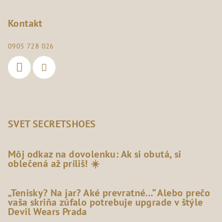
Kontakt
0905 728 026
SVET SECRETSHOES
Môj odkaz na dovolenku: Ak si obutá, si
oblečená až príliš! ☀️
„Tenisky? Na jar? Aké prevratné...“ Alebo prečo
vaša skriňa zúfalo potrebuje upgrade v štýle
Devil Wears Prada