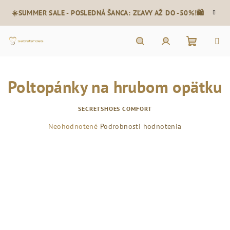
Prejsť
☀️SUMMER SALE - POSLEDNÁ ŠANCA: ZĽAVY AŽ DO -50%!🛍️
na
obsah
Nákupn
Hľadať
Prihlásenie
Poltopánky na hrubom opätku
košík
SECRETSHOES COMFORT
Priemerné
Neohodnotené
Podrobnosti hodnotenia
hodnotenie
produktu
je
0,0
z
5
hviezdičiek.