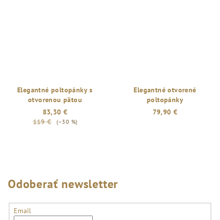
z
5
hviezdičiek.
Elegantné poltopánky s
Elegantné otvorené
otvorenou pätou
poltopánky
83,30 €
79,90 €
119 €
(–30 %)
Priemerné
hodnotenie
produktu
je
5,0
z
Odoberať newsletter
5
hviezdičiek.
Email