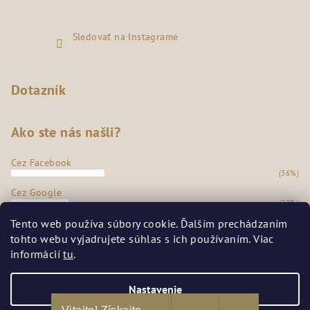
Sledovať na Instagrame
Dotazník
Ako ste nás našli?
Cez Facebook
(36%)
Cez Google
(22%)
Z našej predajne
Tento web používa súbory cookie. Ďalším prechádzaním
(35%)
tohto webu vyjadrujete súhlas s ich používaním. Viac
Odporúčanie známych
informácií
tu
.
(7%)
Počet hlasov:
273
Nastavenie