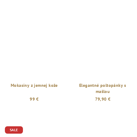
Mokasíny z jemnej kože
Elegantné poltopánky s
mašlou
99 €
79,90 €
Priemerné
hodnotenie
produktu
je
SALE
5,0