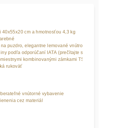
mi 40x55x20 cm a hmotnosťou 4,3 kg

arebné

a puzdro, elegantne lemované vnútro

iny podľa odporúčaní IATA (prečítajte si pokyny príslušnej le
 3-miestnymi kombinovanými zámkami TSA

ká rukoväť

vyberateľné vnútorné vybavenie

enenia cez materiál
