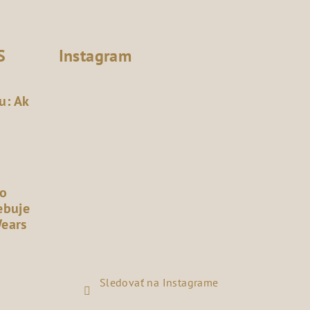
S
Instagram
u: Ak
čo
ebuje
Wears
Sledovať na Instagrame