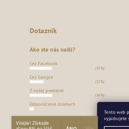
Dotazník
Ako ste nás našli?
Cez Facebook
(35%)
Cez Google
(22%)
Z našej predajne
(36%)
Odporúčanie známych
(7%)
Tento web p
vyjadrujete 
Počet hlasov:
272
Vitajte! Získajte
zľavu 8% na Váš
ÁNO
Nie