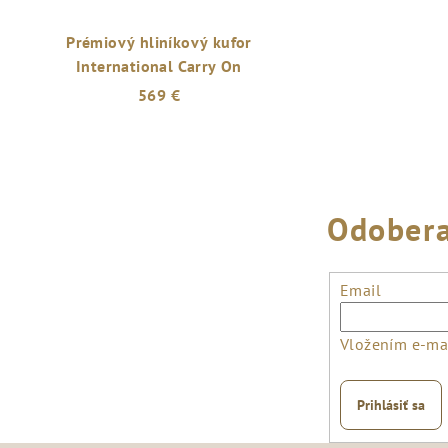
Prémiový hliníkový kufor
International Carry On
569 €
Odobera
Email
Vložením e-mai
Prihlásiť sa