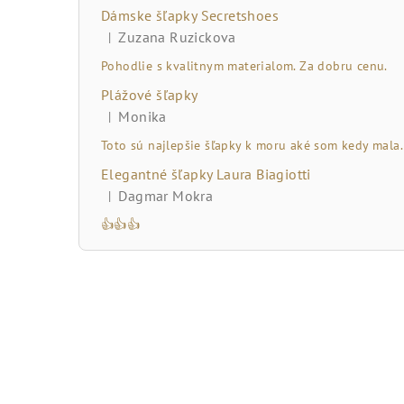
č
Dámske šľapky Secretshoes
n
Zuzana Ruzickova
|
Hodnotenie produktu je 5 z 5 hviezdičiek.
ý
Pohodlie s kvalitnym materialom. Za dobru cenu.
Plážové šľapky
p
Monika
|
Hodnotenie produktu je 5 z 5 hviezdičiek.
a
Toto sú najlepšie šľapky k moru aké som kedy mala.
n
Elegantné šľapky Laura Biagiotti
Dagmar Mokra
|
e
Hodnotenie produktu je 5 z 5 hviezdičiek.
👍👍👍
l