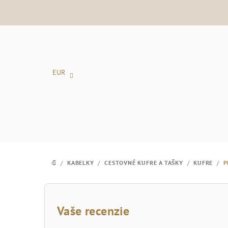
Prejsť
na
obsah
EUR
/
KABELKY
/
CESTOVNÉ KUFRE A TAŠKY
/
KUFRE
/
P
DOMOV
B
o
Vaše recenzie