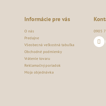
Z
á
Informácie pre vás
Kont
p
ä
O nás
0905 7
t
Predajne
Všeobecná veľkostná tabuľka
i
Obchodné podmienky
e
Vrátenie tovaru
Reklamačný poriadok
Moja objednávka