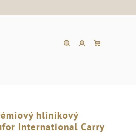
Hľadať
Prihlásenie
Nákupný
košík
rémiový hliníkový
ufor International Carry