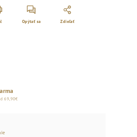
ač
Opýtať sa
Zdieľať
darma
od 69,90€
ie