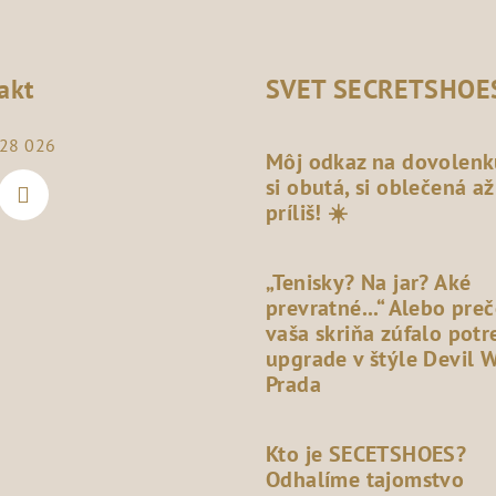
akt
SVET SECRETSHOE
28 026
Môj odkaz na dovolenk
si obutá, si oblečená až
príliš! ☀️
„Tenisky? Na jar? Aké
prevratné...“ Alebo pre
vaša skriňa zúfalo potr
upgrade v štýle Devil 
Prada
Kto je SECETSHOES?
Odhalíme tajomstvo