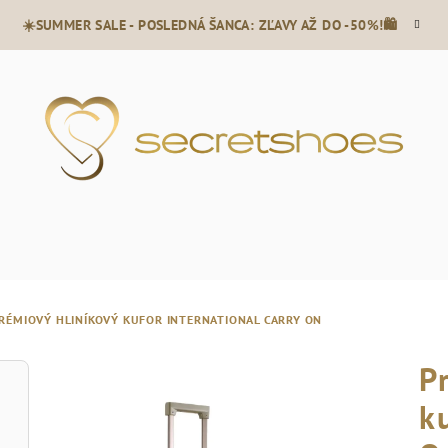
☀️SUMMER SALE - POSLEDNÁ ŠANCA: ZĽAVY AŽ DO -50%!🛍️
RÉMIOVÝ HLINÍKOVÝ KUFOR INTERNATIONAL CARRY ON
P
k