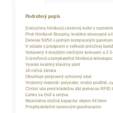
Podrobný popis
Exkluzívny hliníkový cestovný kufor s rozmer
Plné hliníkové škrupiny, kvalitne eloxované a f
Delenie 50/50 s jedným kompresným panelom n
V súlade s predpismi o veľkosti príručnej batož
Vybavený 4 dvojitými otočnými kolesami a 2
3-úrovňová uzamykateľná hliníková teleskopic
Vysoko kvalitný klavírny pánt

10-ročná záruka

Obsahuje prepravný ochranný obal

Vnútorný materiál: polyester, vnútro podšité, 
Chráni vás pred krádežou dát pomocou RFID ti
Ľahko sa čistí a umýva

Maximálna úložná kapacita: objem 44 litrov

Prispôsobiteľné laserovým gravírovaním