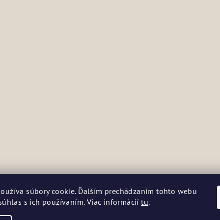
oužíva súbory cookie. Ďalším prechádzaním tohto webu
súhlas s ich používaním. Viac informácií
tu
.