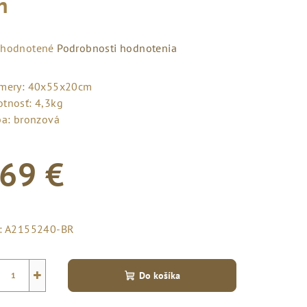
n
emerné
hodnotené
Podrobnosti hodnotenia
notenie
duktu
mery: 40x55x20cm
tnosť: 4,3kg
ba: bronzová
69 €
zdičiek.
notková
a:
:
A2155240-BR
+
Do košíka