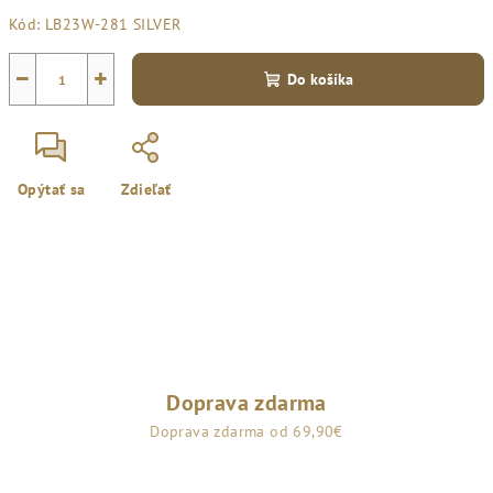
Jednotková
Kód:
LB23W-281 SILVER
cena:
−
+
Do košíka
Opýtať sa
Zdieľať
Doprava zdarma
Doprava zdarma od 69,90€