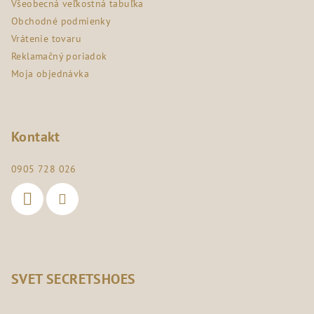
Všeobecná veľkostná tabuľka
e
Obchodné podmienky
Vrátenie tovaru
Reklamačný poriadok
Moja objednávka
Kontakt
0905 728 026
SVET SECRETSHOES