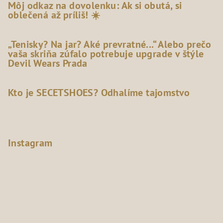
Môj odkaz na dovolenku: Ak si obutá, si
oblečená až príliš! ☀️
„Tenisky? Na jar? Aké prevratné...“ Alebo prečo
vaša skriňa zúfalo potrebuje upgrade v štýle
Devil Wears Prada
Kto je SECETSHOES? Odhalíme tajomstvo
Instagram