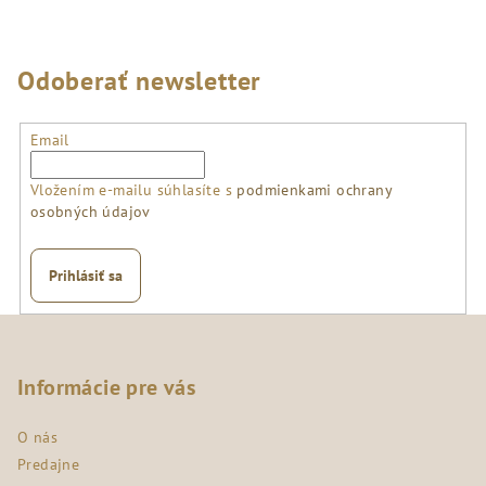
Odoberať newsletter
Email
Vložením e-mailu súhlasíte s
podmienkami ochrany
osobných údajov
Prihlásiť sa
Z
á
p
Informácie pre vás
ä
O nás
t
Predajne
i