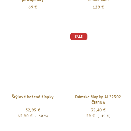
69 €
129 €
SALE
Štýlové kožené šľapky
Dámske šľapky AL22302
ČIERNA
32,95 €
35,40 €
65,90 €
59 €
(–50 %)
(–40 %)