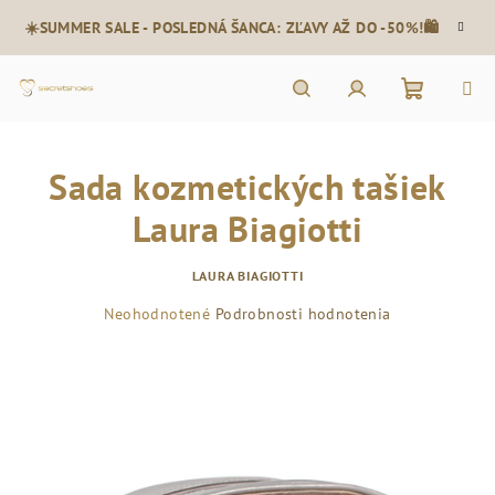
Prejsť
☀️SUMMER SALE - POSLEDNÁ ŠANCA: ZĽAVY AŽ DO -50%!🛍️
na
obsah
Nákupn
Hľadať
Prihlásenie
Sada kozmetických tašiek
košík
Laura Biagiotti
LAURA BIAGIOTTI
Priemerné
Neohodnotené
Podrobnosti hodnotenia
hodnotenie
produktu
je
0,0
z
5
hviezdičiek.