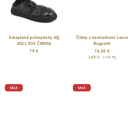
Zateplené poltopánky AQ
Čižmy s kamienkami Laura
AS21 R35 ČIERNA
Biagiotti
79 €
74,50 €
149 €
(–50 %)
SALE
SALE