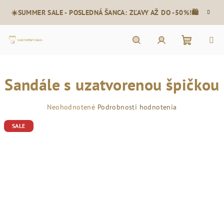
Prejsť
☀️SUMMER SALE - POSLEDNÁ ŠANCA: ZĽAVY AŽ DO -50%!🛍️
na
obsah
Nákupn
Hľadať
Prihlásenie
Sandále s uzatvorenou špičkou
košík
Priemerné
Neohodnotené
Podrobnosti hodnotenia
hodnotenie
SALE
produktu
je
0,0
z
5
hviezdičiek.