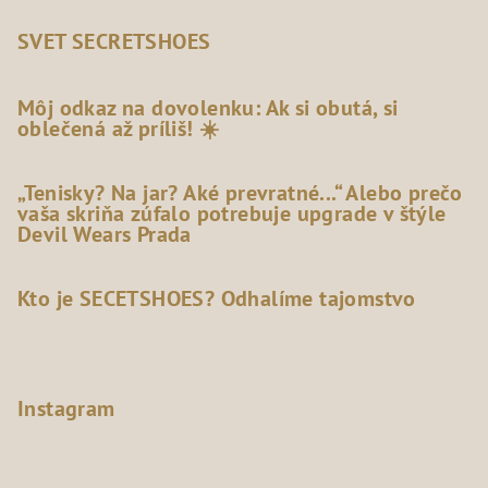
SVET SECRETSHOES
Môj odkaz na dovolenku: Ak si obutá, si
oblečená až príliš! ☀️
„Tenisky? Na jar? Aké prevratné...“ Alebo prečo
vaša skriňa zúfalo potrebuje upgrade v štýle
Devil Wears Prada
Kto je SECETSHOES? Odhalíme tajomstvo
Instagram