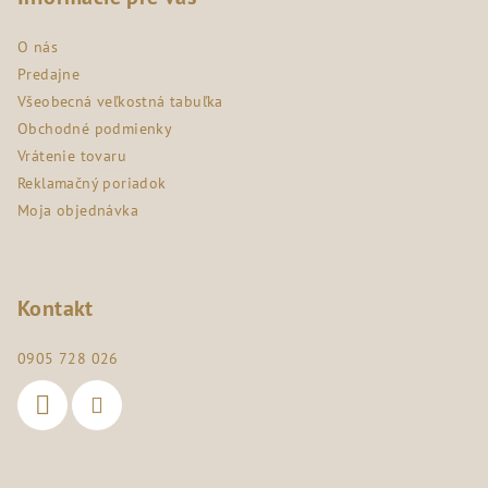
ä
O nás
t
Predajne
i
Všeobecná veľkostná tabuľka
e
Obchodné podmienky
Vrátenie tovaru
Reklamačný poriadok
Moja objednávka
Kontakt
0905 728 026