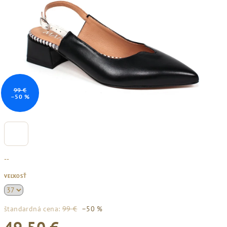
99 €
–50 %
--
VEĽKOSŤ
štandardná cena:
99 €
–50 %