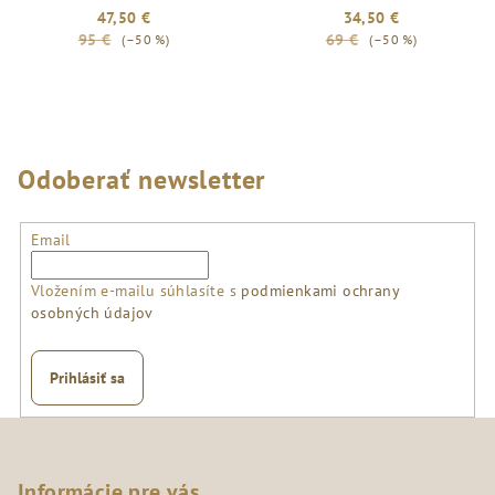
47,50 €
34,50 €
95 €
69 €
(–50 %)
(–50 %)
Odoberať newsletter
Email
Vložením e-mailu súhlasíte s
podmienkami ochrany
osobných údajov
Prihlásiť sa
Z
á
p
Informácie pre vás