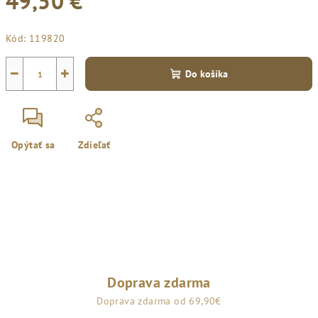
49,50 €
Jednotková
Kód:
119820
cena:
−
+
Do košíka
Opýtať sa
Zdieľať
Doprava zdarma
Doprava zdarma od 69,90€