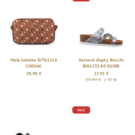
Malá kabelka DJT6121A
Korkové šľapky BioLife
COGNAC
BIO1533.80 SILVER
29,90 €
27,93 €
39,90 €
(–30 %)
SALE