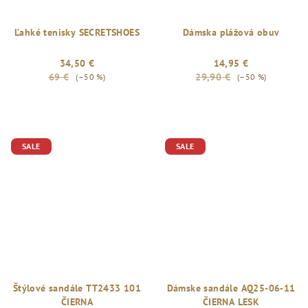
Ľahké tenisky SECRETSHOES
Dámska plážová obuv
34,50 €
14,95 €
69 €
29,90 €
(–50 %)
(–50 %)
SALE
SALE
Štýlové sandále TT2433 101
Dámske sandále AQ25-06-11
ČIERNA
ČIERNA LESK