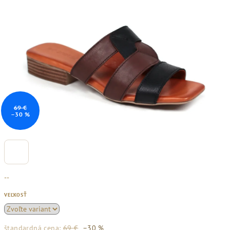
69 €
–30 %
--
VEĽKOSŤ
štandardná cena:
69 €
–30 %