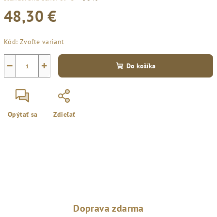
48,30 €
Jednotková
Kód:
Zvoľte variant
cena:
−
+
Do košíka
Opýtať sa
Zdieľať
Doprava zdarma