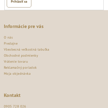
Prihlásiť sa
Z
á
p
Informácie pre vás
ä
O nás
t
Predajne
i
Všeobecná veľkostná tabuľka
e
Obchodné podmienky
Vrátenie tovaru
Reklamačný poriadok
Moja objednávka
Kontakt
0905 728 026