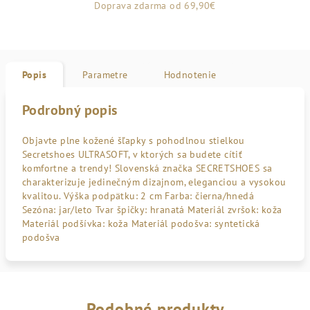
Doprava zdarma od 69,90€
Popis
Parametre
Hodnotenie
Podrobný popis
Objavte plne kožené šľapky s pohodlnou stielkou
Secretshoes ULTRASOFT, v ktorých sa budete cítiť
komfortne a trendy! Slovenská značka SECRETSHOES sa
charakterizuje jedinečným dizajnom, eleganciou a vysokou
kvalitou. Výška podpätku: 2 cm Farba: čierna/hnedá
Sezóna: jar/leto Tvar špičky: hranatá Materiál zvršok: koža
Materiál podšívka: koža Materiál podošva: syntetická
podošva
Podobné produkty