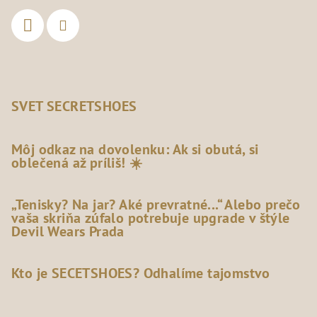
SVET SECRETSHOES
Môj odkaz na dovolenku: Ak si obutá, si
oblečená až príliš! ☀️
„Tenisky? Na jar? Aké prevratné...“ Alebo prečo
vaša skriňa zúfalo potrebuje upgrade v štýle
Devil Wears Prada
Kto je SECETSHOES? Odhalíme tajomstvo