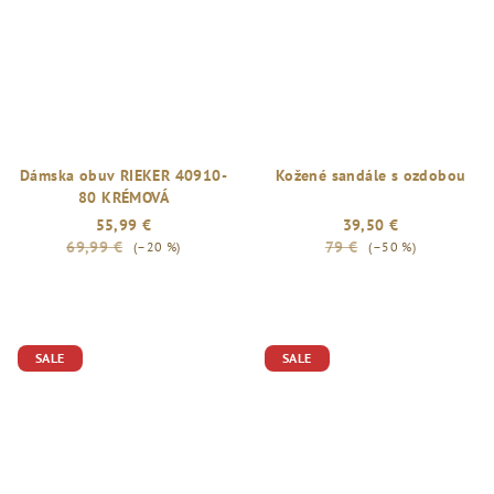
Dámska obuv RIEKER 40910-
Kožené sandále s ozdobou
80 KRÉMOVÁ
55,99 €
39,50 €
69,99 €
79 €
(–20 %)
(–50 %)
Priemerné
hodnotenie
produktu
je
SALE
SALE
5,0
z
5
hviezdičiek.