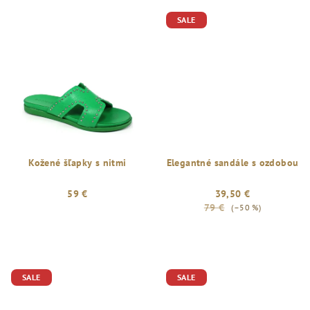
produktu
je
SALE
5,0
z
5
hviezdičiek.
Kožené šľapky s nitmi
Elegantné sandále s ozdobou
59 €
39,50 €
79 €
(–50 %)
SALE
SALE