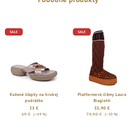
SALE
SALE
Kožené šľapky na hrubej
Platformové čižmy Laura
podrážke
Biagiotti
35 €
55,90 €
69 €
79,90 €
(–49 %)
(–30 %)
Priemerné
hodnotenie