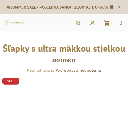
Prejsť
☀️SUMMER SALE - POSLEDNÁ ŠANCA: ZĽAVY AŽ DO -50%!🛍️
na
obsah
Nákupn
Hľadať
Prihlásenie
Šľapky s ultra mäkkou stielkou
košík
SECRETSHOES
Priemerné
Neohodnotené
Podrobnosti hodnotenia
hodnotenie
SALE
produktu
je
0,0
z
5
hviezdičiek.