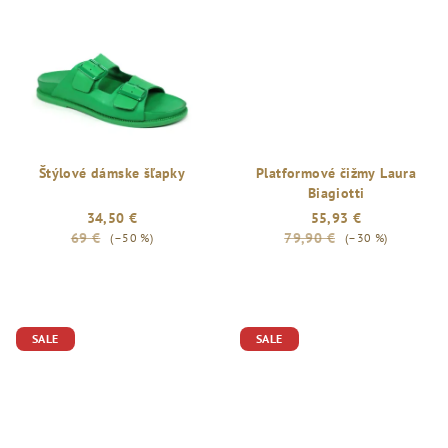
5
hviezdičiek.
Štýlové dámske šľapky
Platformové čižmy Laura
Biagiotti
34,50 €
55,93 €
69 €
79,90 €
(–50 %)
(–30 %)
SALE
SALE