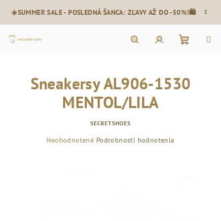
Prejsť
☀️SUMMER SALE - POSLEDNÁ ŠANCA: ZĽAVY AŽ DO -50%!🛍️
na
obsah
Nákupn
Hľadať
Prihlásenie
Sneakersy AL906-1530
košík
MENTOL/LILA
SECRETSHOES
Priemerné
Neohodnotené
Podrobnosti hodnotenia
hodnotenie
produktu
je
0,0
z
5
hviezdičiek.