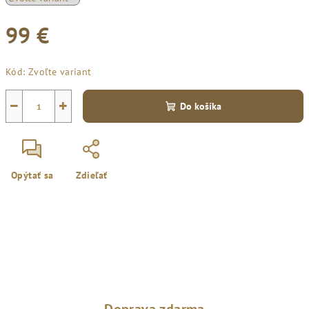
99 €
Jednotková
Kód:
Zvoľte variant
cena:
−
+
Do košíka
Opýtať sa
Zdieľať