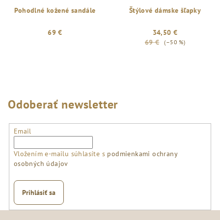
Pohodlné kožené sandále
Štýlové dámske šľapky
69 €
34,50 €
69 €
(–50 %)
Odoberať newsletter
Email
Vložením e-mailu súhlasíte s
podmienkami ochrany
osobných údajov
Prihlásiť sa
Z