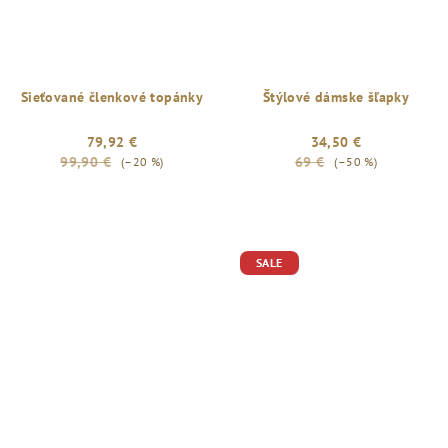
Sieťované členkové topánky
Štýlové dámske šľapky
79,92 €
34,50 €
99,90 €
69 €
(–20 %)
(–50 %)
Priemerné
hodnotenie
produktu
je
SALE
5,0
z
5
hviezdičiek.