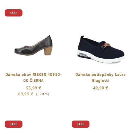
SALE
Dámska obuv RIEKER 40910-
Dámske poltopánky Laura
00 ČIERNA
Biagiotti
55,99 €
49,90 €
69,99 €
(–20 %)
Priemerné
hodnotenie
produktu
je
5,0
SALE
SALE
z