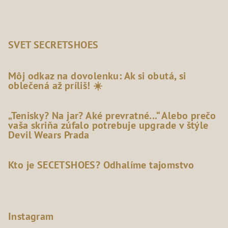
SVET SECRETSHOES
Môj odkaz na dovolenku: Ak si obutá, si
oblečená až príliš! ☀️
„Tenisky? Na jar? Aké prevratné...“ Alebo prečo
vaša skriňa zúfalo potrebuje upgrade v štýle
Devil Wears Prada
Kto je SECETSHOES? Odhalíme tajomstvo
Instagram