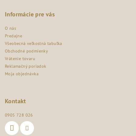
á
p
Informácie pre vás
ä
O nás
t
Predajne
i
Všeobecná veľkostná tabuľka
e
Obchodné podmienky
Vrátenie tovaru
Reklamačný poriadok
Moja objednávka
Kontakt
0905 728 026