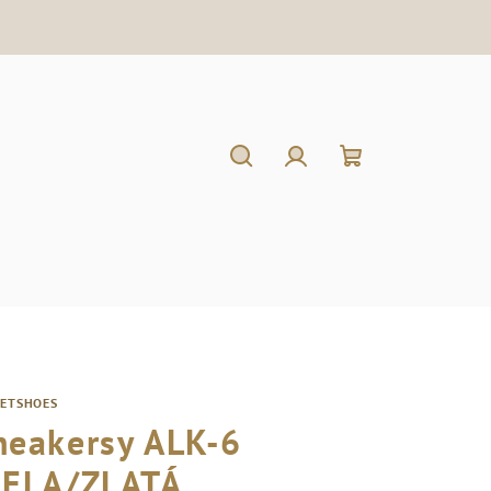
Hľadať
Prihlásenie
Nákupný
košík
RETSHOES
neakersy ALK-6
IELA/ZLATÁ