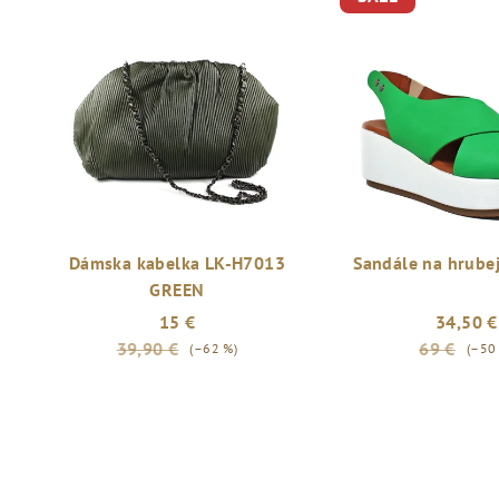
Dámska kabelka LK-H7013
Sandále na hrube
GREEN
15 €
34,50 €
39,90 €
69 €
(–62 %)
(–50