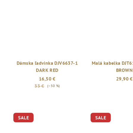
Dámska ľadvinka DJV6637-1
Malá kabelka DJT
DARK RED
BROWN
16,50 €
29,90 €
33 €
(–50 %)
SALE
SALE