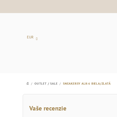
Prejsť
na
obsah
EUR
/
OUTLET / SALE
/
SNEAKERSY ALK-6 BIELA/ZLATÁ
DOMOV
B
o
Vaše recenzie