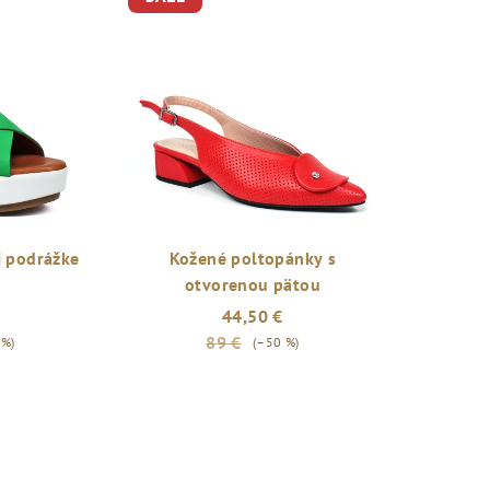
j podrážke
Kožené poltopánky s
otvorenou pätou
44,50 €
89 €
 %)
(–50 %)