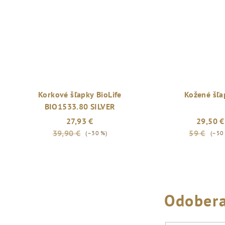
Korkové šľapky BioLife
Kožené šľa
BIO1533.80 SILVER
27,93 €
29,50 €
39,90 €
59 €
(–30 %)
(–50
Odobera