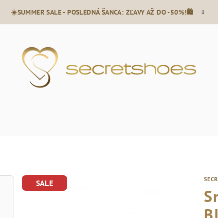
☀️SUMMER SALE - POSLEDNÁ ŠANCA: ZĽAVY AŽ DO -50%!🛍️
SEC
SALE
S
B