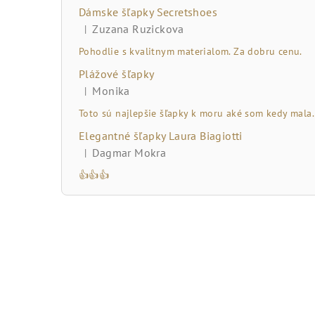
č
Dámske šľapky Secretshoes
n
Zuzana Ruzickova
|
Hodnotenie produktu je 5 z 5 hviezdičiek.
ý
Pohodlie s kvalitnym materialom. Za dobru cenu.
Plážové šľapky
p
Monika
|
Hodnotenie produktu je 5 z 5 hviezdičiek.
a
Toto sú najlepšie šľapky k moru aké som kedy mala.
n
Elegantné šľapky Laura Biagiotti
Dagmar Mokra
|
e
Hodnotenie produktu je 5 z 5 hviezdičiek.
👍👍👍
l