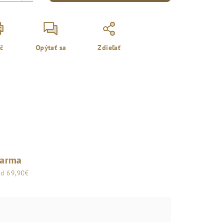
ač
Opýtať sa
Zdieľať
darma
od 69,90€