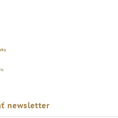
pky
 %)
ť newsletter