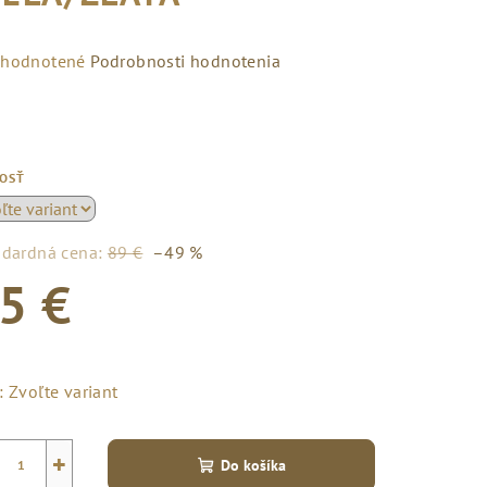
emerné
hodnotené
Podrobnosti hodnotenia
notenie
duktu
KOSŤ
zdičiek.
ndardná cena:
89 €
–49 %
5 €
notková
a:
:
Zvoľte variant
+
Do košíka