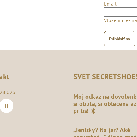
Email
Vložením e-mai
Prihlásiť sa
akt
SVET SECRETSHOE
28 026
Môj odkaz na dovolenk
si obutá, si oblečená až
príliš! ☀️
„Tenisky? Na jar? Aké