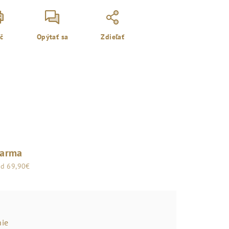
ač
Opýtať sa
Zdieľať
darma
od 69,90€
ie