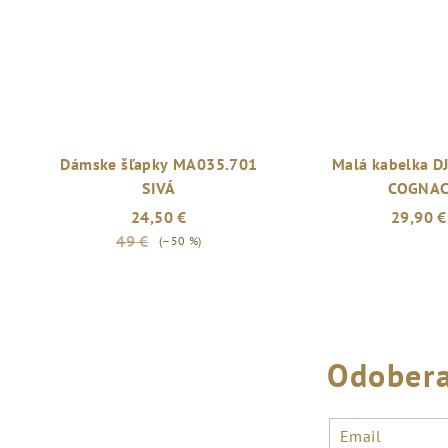
Dámske šľapky MA035.701
Malá kabelka 
SIVÁ
COGNA
24,50 €
29,90 €
49 €
(–50 %)
Odobera
Email