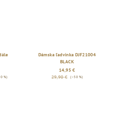
dále
Dámska ľadvinka DJF21004
BLACK
14,95 €
29,90 €
50 %)
(–50 %)