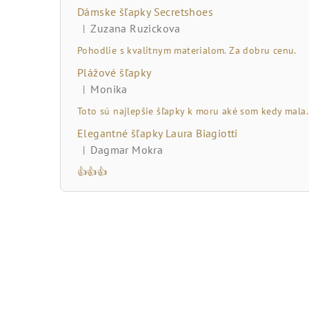
č
Dámske šľapky Secretshoes
n
Zuzana Ruzickova
|
Hodnotenie produktu je 5 z 5 hviezdičiek.
ý
Pohodlie s kvalitnym materialom. Za dobru cenu.
Plážové šľapky
p
Monika
|
Hodnotenie produktu je 5 z 5 hviezdičiek.
a
Toto sú najlepšie šľapky k moru aké som kedy mala.
n
Elegantné šľapky Laura Biagiotti
Dagmar Mokra
|
e
Hodnotenie produktu je 5 z 5 hviezdičiek.
👍👍👍
l