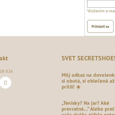
Vložením e-mai
Prihlásiť sa
akt
SVET SECRETSHOE
28 026
Môj odkaz na dovolenk
si obutá, si oblečená až
príliš! ☀️
„Tenisky? Na jar? Aké
prevratné...“ Alebo pre
vaša skriňa zúfalo potr