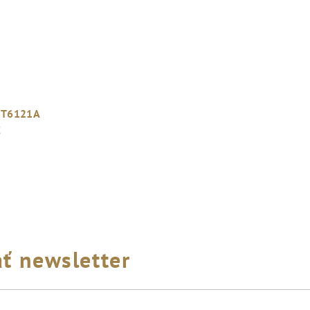
DJT6121A
C
ť newsletter