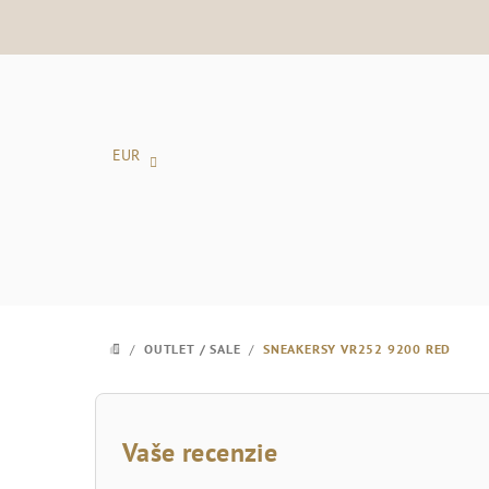
Prejsť
na
obsah
EUR
/
OUTLET / SALE
/
SNEAKERSY VR252 9200 RED
DOMOV
B
o
Vaše recenzie