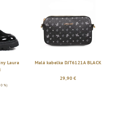
ny Laura
Malá kabelka DJT6121A BLACK
i
29,90 €
50 %)