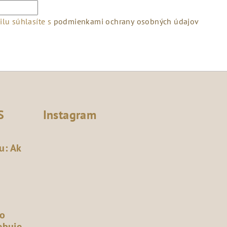
lu súhlasíte s
podmienkami ochrany osobných údajov
S
Instagram
u: Ak
čo
ebuje