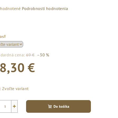
emerné
hodnotené
Podrobnosti hodnotenia
notenie
duktu
KOSŤ
zdičiek.
ndardná cena:
69 €
–30 %
8,30 €
notková
a:
:
Zvoľte variant
+
Do košíka