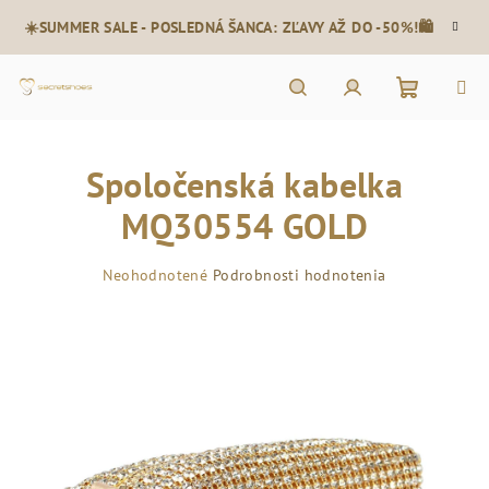
Prejsť
☀️SUMMER SALE - POSLEDNÁ ŠANCA: ZĽAVY AŽ DO -50%!🛍️
na
obsah
Nákupn
Hľadať
Prihlásenie
Spoločenská kabelka
košík
MQ30554 GOLD
Priemerné
Neohodnotené
Podrobnosti hodnotenia
hodnotenie
produktu
je
0,0
z
5
hviezdičiek.