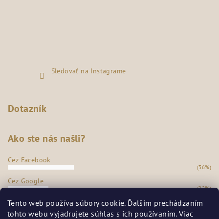
Sledovať na Instagrame
Dotazník
Ako ste nás našli?
Cez Facebook
(36%)
Cez Google
(22%)
Z našej predajne
Tento web používa súbory cookie. Ďalším prechádzaním
(35%)
tohto webu vyjadrujete súhlas s ich používaním. Viac