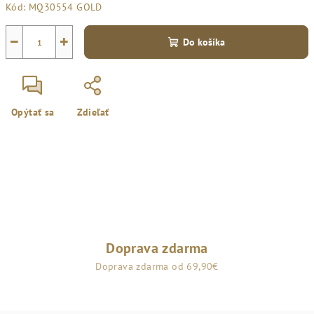
Kód:
MQ30554 GOLD
cena:
−
+
Do košíka
Opýtať sa
Zdieľať
Doprava zdarma
Doprava zdarma od 69,90€