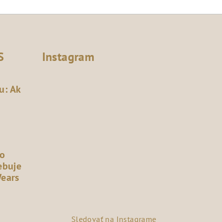
S
Instagram
u: Ak
čo
ebuje
Wears
Sledovať na Instagrame