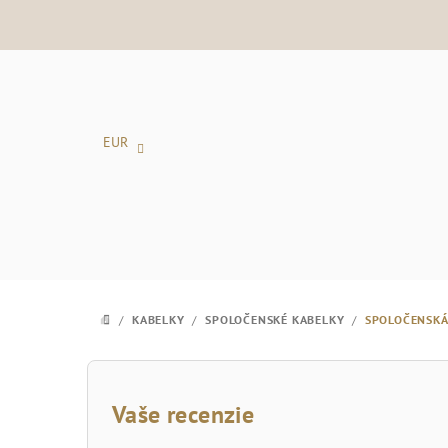
Prejsť
na
obsah
EUR
/
KABELKY
/
SPOLOČENSKÉ KABELKY
/
SPOLOČENSKÁ
DOMOV
B
o
Vaše recenzie