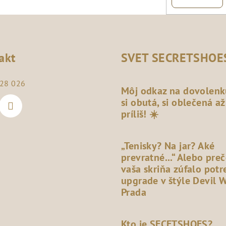
akt
SVET SECRETSHOE
28 026
Môj odkaz na dovolenk
si obutá, si oblečená až
príliš! ☀️
„Tenisky? Na jar? Aké
prevratné...“ Alebo pre
vaša skriňa zúfalo potr
upgrade v štýle Devil 
Prada
Kto je SECETSHOES?