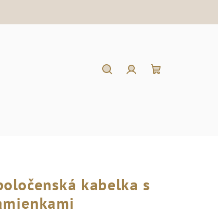
Hľadať
Prihlásenie
Nákupný
košík
poločenská kabelka s
amienkami