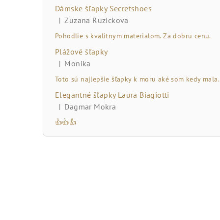
č
Dámske šľapky Secretshoes
n
Zuzana Ruzickova
|
Hodnotenie produktu je 5 z 5 hviezdičiek.
ý
Pohodlie s kvalitnym materialom. Za dobru cenu.
Plážové šľapky
p
Monika
|
Hodnotenie produktu je 5 z 5 hviezdičiek.
a
Toto sú najlepšie šľapky k moru aké som kedy mala.
n
Elegantné šľapky Laura Biagiotti
Dagmar Mokra
|
e
Hodnotenie produktu je 5 z 5 hviezdičiek.
👍👍👍
l