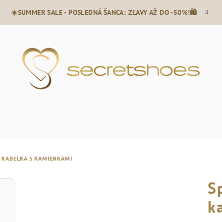
☀️SUMMER SALE - POSLEDNÁ ŠANCA: ZĽAVY AŽ DO -50%!🛍️
 KABELKA S KAMIENKAMI
S
k