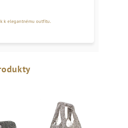
k k elegantnému outfitu.
rodukty