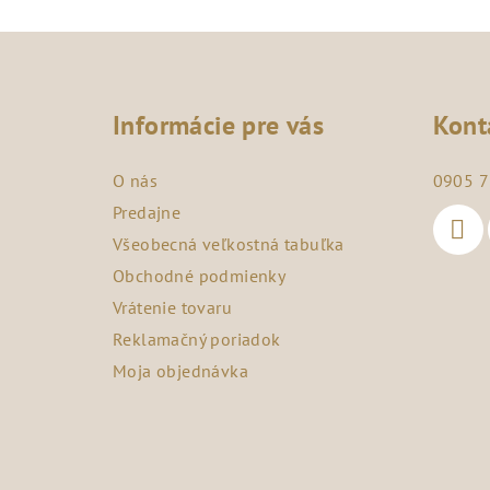
Z
á
Informácie pre vás
Kont
p
ä
O nás
0905 7
t
Predajne
Všeobecná veľkostná tabuľka
i
Obchodné podmienky
e
Vrátenie tovaru
Reklamačný poriadok
Moja objednávka