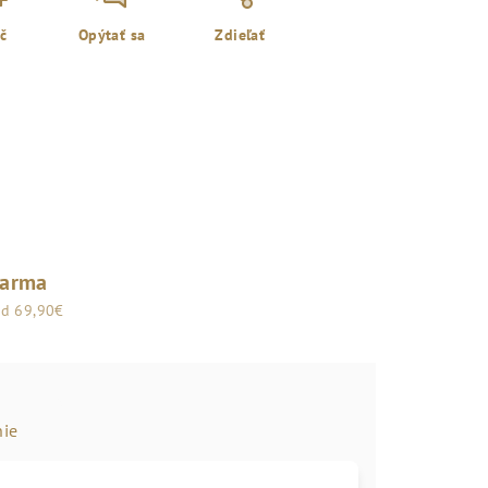
ač
Opýtať sa
Zdieľať
darma
od 69,90€
ie