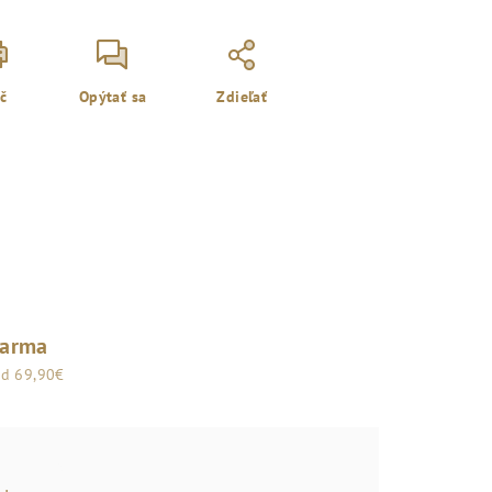
ač
Opýtať sa
Zdieľať
darma
od 69,90€