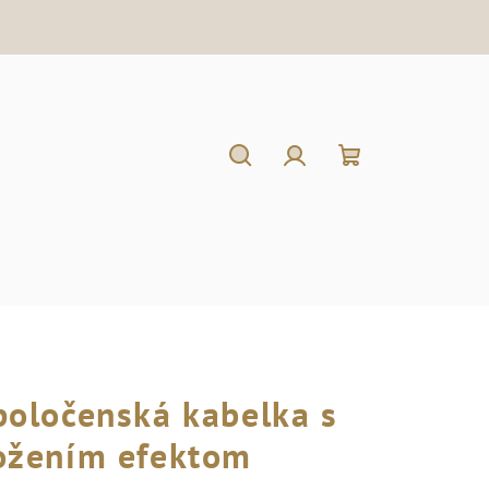
Hľadať
Prihlásenie
Nákupný
košík
poločenská kabelka s
ožením efektom