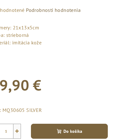
emerné
hodnotené
Podrobnosti hodnotenia
notenie
duktu
mery: 21x13x5cm
a: strieborná
riál: imitácia kože
zdičiek.
9,90 €
notková
a:
:
MQ30605 SILVER
+
Do košíka