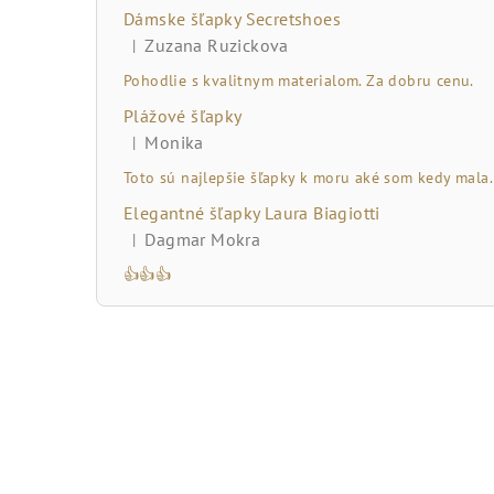
č
Dámske šľapky Secretshoes
n
Zuzana Ruzickova
|
Hodnotenie produktu je 5 z 5 hviezdičiek.
ý
Pohodlie s kvalitnym materialom. Za dobru cenu.
Plážové šľapky
p
Monika
|
Hodnotenie produktu je 5 z 5 hviezdičiek.
a
Toto sú najlepšie šľapky k moru aké som kedy mala.
n
Elegantné šľapky Laura Biagiotti
Dagmar Mokra
|
e
Hodnotenie produktu je 5 z 5 hviezdičiek.
👍👍👍
l