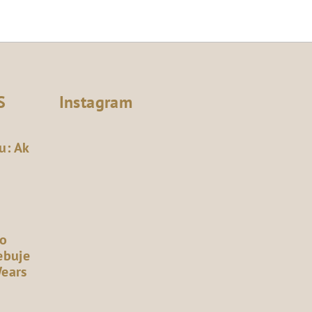
S
Instagram
u: Ak
čo
ebuje
Wears