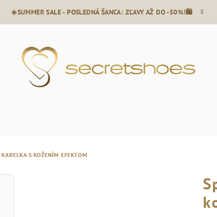
☀️SUMMER SALE - POSLEDNÁ ŠANCA: ZĽAVY AŽ DO -50%!🛍️
 KABELKA S KOŽENÍM EFEKTOM
S
k