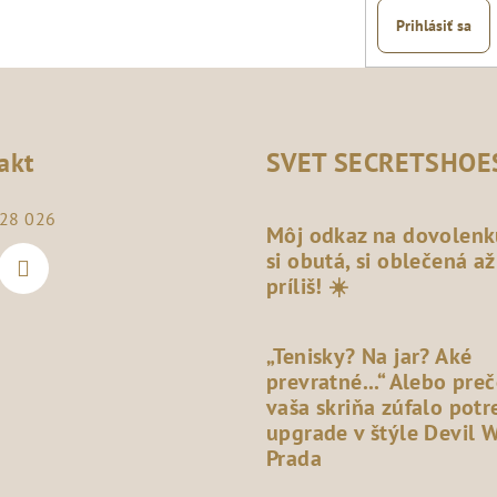
Prihlásiť sa
akt
SVET SECRETSHOE
28 026
Môj odkaz na dovolenk
si obutá, si oblečená až
príliš! ☀️
„Tenisky? Na jar? Aké
prevratné...“ Alebo pre
vaša skriňa zúfalo potr
upgrade v štýle Devil 
Prada