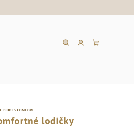
Hľadať
Prihlásenie
Nákupný
košík
RETSHOES COMFORT
omfortné lodičky