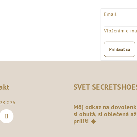
Email
Vložením e-mai
Prihlásiť sa
akt
SVET SECRETSHOE
28 026
Môj odkaz na dovolenk
si obutá, si oblečená až
príliš! ☀️