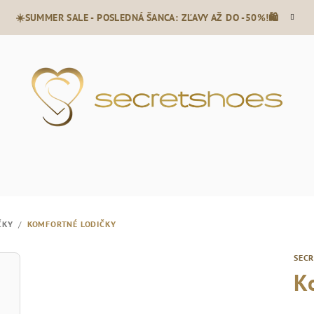
☀️SUMMER SALE - POSLEDNÁ ŠANCA: ZĽAVY AŽ DO -50%!🛍️
ČKY
/
KOMFORTNÉ LODIČKY
SEC
K