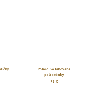
dičky
Pohodlné lakované
poltopánky
73 €