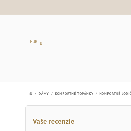
Prejsť
na
obsah
EUR
/
DÁMY
/
KOMFORTNÉ TOPÁNKY
/
KOMFORTNÉ LODI
DOMOV
B
o
Vaše recenzie