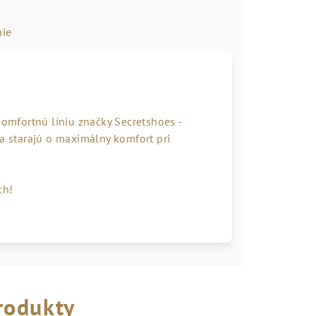
ie
komfortnú líniu značky Secretshoes -
sa starajú o maximálny komfort pri
ch!
rodukty