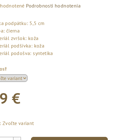
emerné
hodnotené
Podrobnosti hodnotenia
notenie
duktu
ka podpätku: 5,5 cm
a: čierna
eriál zvršok: koža
eriál podšívka: koža
eriál podošva: syntetika
zdičiek.
KOSŤ
9 €
notková
a:
:
Zvoľte variant