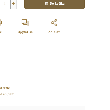
+
Do košíka
ač
Opýtať sa
Zdieľať
darma
od 69,90€