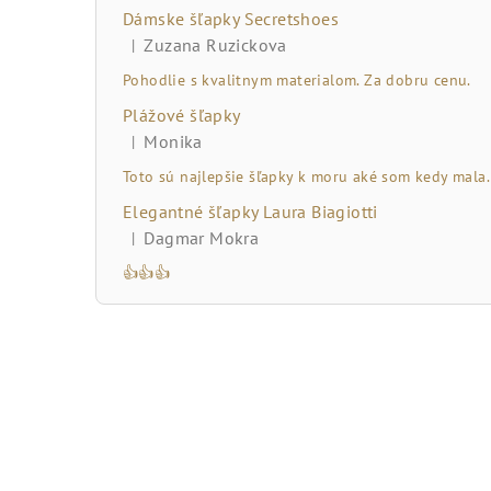
č
Dámske šľapky Secretshoes
n
Zuzana Ruzickova
|
Hodnotenie produktu je 5 z 5 hviezdičiek.
ý
Pohodlie s kvalitnym materialom. Za dobru cenu.
Plážové šľapky
p
Monika
|
Hodnotenie produktu je 5 z 5 hviezdičiek.
a
Toto sú najlepšie šľapky k moru aké som kedy mala.
n
Elegantné šľapky Laura Biagiotti
Dagmar Mokra
|
e
Hodnotenie produktu je 5 z 5 hviezdičiek.
👍👍👍
l