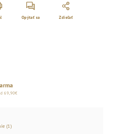
ač
Opýtať sa
Zdieľať
darma
od 69,90€
ie (1)