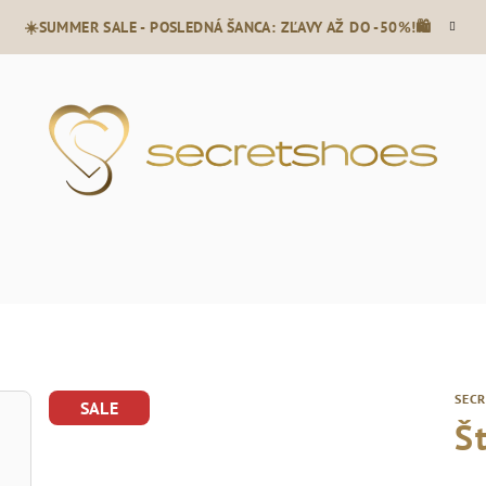
☀️SUMMER SALE - POSLEDNÁ ŠANCA: ZĽAVY AŽ DO -50%!🛍️
SEC
SALE
Š