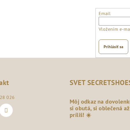
Email
Vložením e-mai
Prihlásiť sa
akt
SVET SECRETSHOE
28 026
Môj odkaz na dovolenk
si obutá, si oblečená až
príliš! ☀️