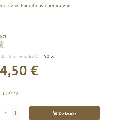
emerné
odnotenie
Podrobnosti hodnotenia
notenie
duktu
KOSŤ
zdičiek.
ndardná cena:
69 €
–50 %
4,50 €
notková
a:
:
113118
+
Do košíka