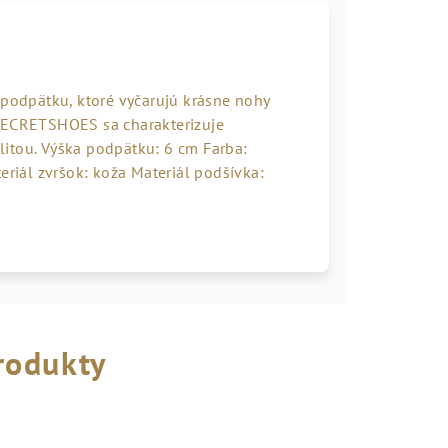
odpätku, ktoré vyčarujú krásne nohy
 SECRETSHOES sa charakterizuje
itou. Výška podpätku: 6 cm Farba:
eriál zvršok: koža Materiál podšívka:
rodukty