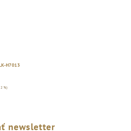
 LK-H7013
62 %)
ť newsletter