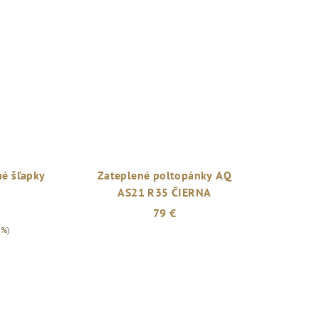
é šľapky
Zateplené poltopánky AQ
AS21 R35 ČIERNA
79 €
 %)