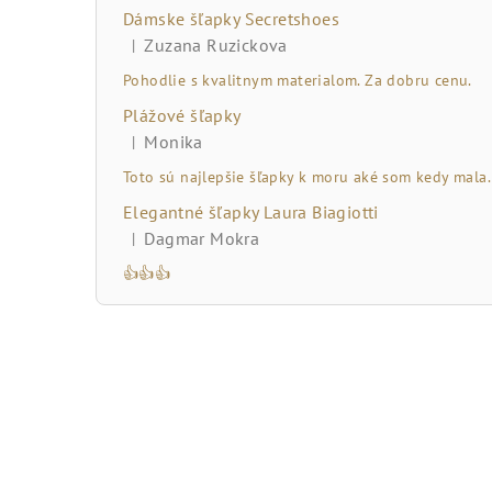
č
Dámske šľapky Secretshoes
n
Zuzana Ruzickova
|
Hodnotenie produktu je 5 z 5 hviezdičiek.
ý
Pohodlie s kvalitnym materialom. Za dobru cenu.
Plážové šľapky
p
Monika
|
Hodnotenie produktu je 5 z 5 hviezdičiek.
a
Toto sú najlepšie šľapky k moru aké som kedy mala.
n
Elegantné šľapky Laura Biagiotti
Dagmar Mokra
|
e
Hodnotenie produktu je 5 z 5 hviezdičiek.
👍👍👍
l