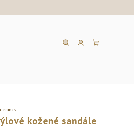
Hľadať
Prihlásenie
Nákupný
košík
RETSHOES
týlové kožené sandále