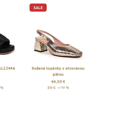
SALE
 AL22446
Kožené topánky s otvorenou
pätou
44,50 €
89 €
 %)
(–50 %)