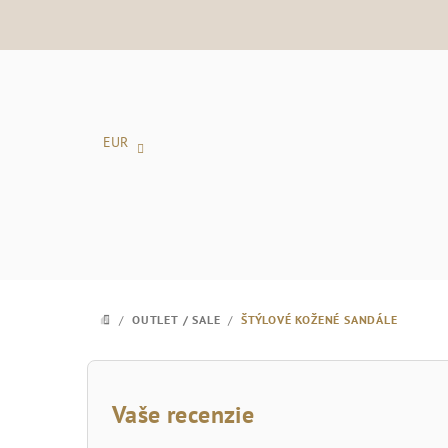
Prejsť
na
obsah
EUR
/
OUTLET / SALE
/
ŠTÝLOVÉ KOŽENÉ SANDÁLE
DOMOV
B
o
Vaše recenzie