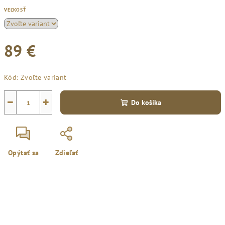
VEĽKOSŤ
89 €
Jednotková
Kód:
Zvoľte variant
cena:
−
+
Do košíka
Opýtať sa
Zdieľať