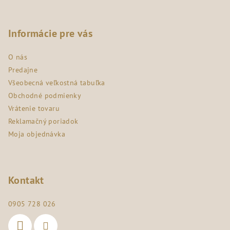
Z
á
p
Informácie pre vás
ä
O nás
t
Predajne
i
Všeobecná veľkostná tabuľka
e
Obchodné podmienky
Vrátenie tovaru
Reklamačný poriadok
Moja objednávka
Kontakt
0905 728 026