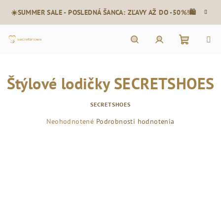
Prejsť
☀️SUMMER SALE - POSLEDNÁ ŠANCA: ZĽAVY AŽ DO -50%!🛍️
na
obsah
Nákupn
Hľadať
Prihlásenie
Štýlové lodičky SECRETSHOES
košík
SECRETSHOES
Priemerné
Neohodnotené
Podrobnosti hodnotenia
hodnotenie
produktu
je
0,0
z
5
hviezdičiek.