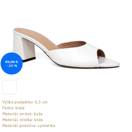
89,90 €
–20 %
Výška podpätku: 6,5 cm
Farba: biela
Materiál zvršok: koža
Materiál stielka: koža
Materiál podošva: syntetika