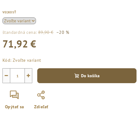
VEĽKOSŤ
štandardná cena:
89,90 €
–20 %
71,92 €
Jednotková
Kód:
Zvoľte variant
cena:
−
+
Do košíka
Opýtať sa
Zdieľať