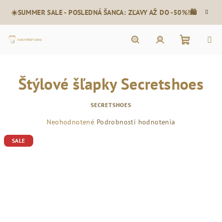
Prejsť
☀️SUMMER SALE - POSLEDNÁ ŠANCA: ZĽAVY AŽ DO -50%!🛍️
na
obsah
Nákupn
Hľadať
Prihlásenie
Štýlové šľapky Secretshoes
košík
SECRETSHOES
Priemerné
Neohodnotené
Podrobnosti hodnotenia
hodnotenie
SALE
produktu
je
0,0
z
5
hviezdičiek.