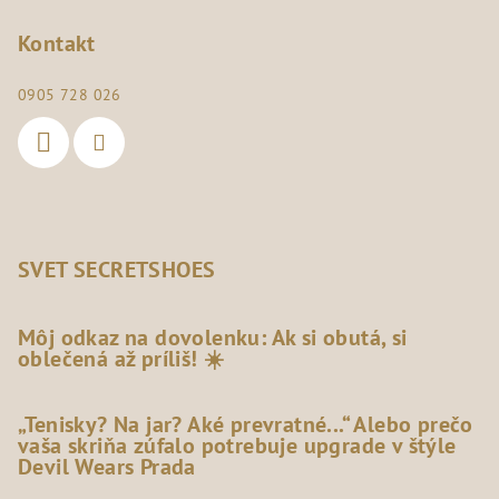
Kontakt
0905 728 026
SVET SECRETSHOES
Môj odkaz na dovolenku: Ak si obutá, si
oblečená až príliš! ☀️
„Tenisky? Na jar? Aké prevratné...“ Alebo prečo
vaša skriňa zúfalo potrebuje upgrade v štýle
Devil Wears Prada