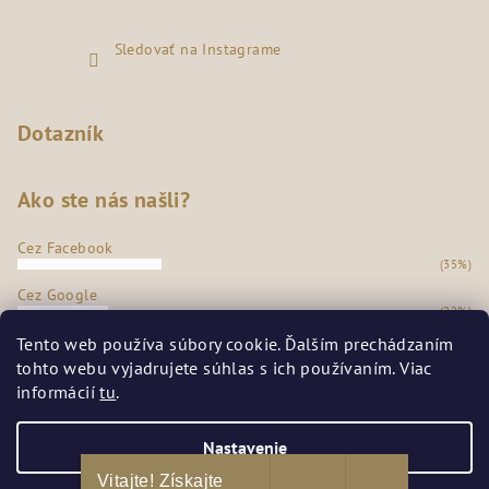
Sledovať na Instagrame
Dotazník
Ako ste nás našli?
Cez Facebook
(35%)
Cez Google
(22%)
Z našej predajne
Tento web používa súbory cookie. Ďalším prechádzaním
(36%)
tohto webu vyjadrujete súhlas s ich používaním. Viac
Odporúčanie známych
informácií
tu
.
(7%)
Počet hlasov:
272
Nastavenie
Vitajte! Získajte