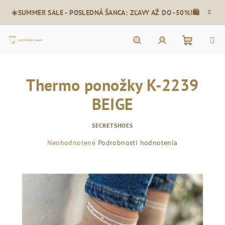
Prejsť
☀️SUMMER SALE - POSLEDNÁ ŠANCA: ZĽAVY AŽ DO -50%!🛍️
na
obsah
Nákupn
Hľadať
Prihlásenie
Thermo ponožky K-2239
košík
BEIGE
SECRETSHOES
Priemerné
Neohodnotené
Podrobnosti hodnotenia
hodnotenie
produktu
je
0,0
z
5
hviezdičiek.