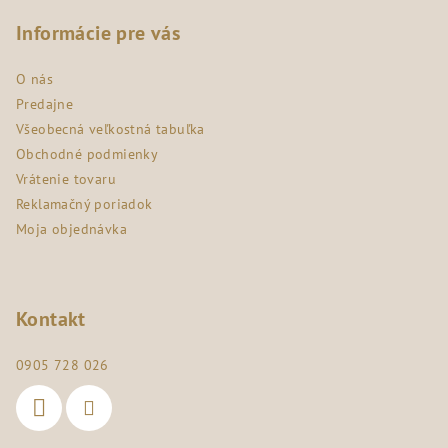
á
p
Informácie pre vás
ä
O nás
t
Predajne
i
Všeobecná veľkostná tabuľka
e
Obchodné podmienky
Vrátenie tovaru
Reklamačný poriadok
Moja objednávka
Kontakt
0905 728 026