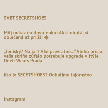
SVET SECRETSHOES
Môj odkaz na dovolenku: Ak si obutá, si
oblečená až príliš! ☀️
„Tenisky? Na jar? Aké prevratné...“ Alebo prečo
vaša skriňa zúfalo potrebuje upgrade v štýle
Devil Wears Prada
Kto je SECETSHOES? Odhalíme tajomstvo
Instagram