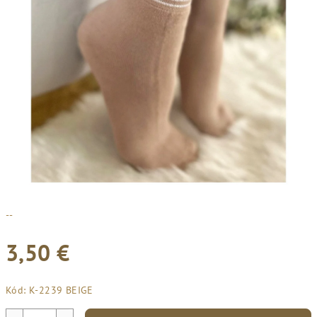
--
3,50 €
Jednotková
Kód:
K-2239 BEIGE
cena: