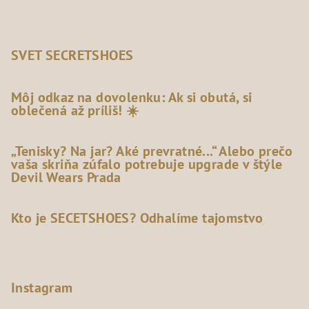
SVET SECRETSHOES
Môj odkaz na dovolenku: Ak si obutá, si
oblečená až príliš! ☀️
„Tenisky? Na jar? Aké prevratné...“ Alebo prečo
vaša skriňa zúfalo potrebuje upgrade v štýle
Devil Wears Prada
Kto je SECETSHOES? Odhalíme tajomstvo
Instagram