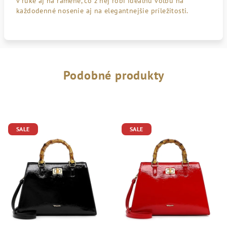
v ruke aj na ramene, čo z nej robí ideálnu voľbu na
každodenné nosenie aj na elegantnejšie príležitosti.
Podobné produkty
SALE
SALE