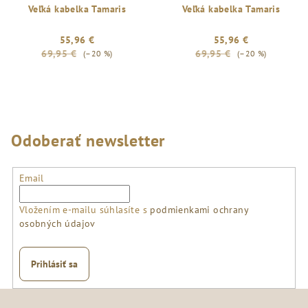
Veľká kabelka Tamaris
Veľká kabelka Tamaris
55,96 €
55,96 €
69,95 €
69,95 €
(–20 %)
(–20 %)
Odoberať newsletter
Email
Vložením e-mailu súhlasíte s
podmienkami ochrany
osobných údajov
Prihlásiť sa
Z