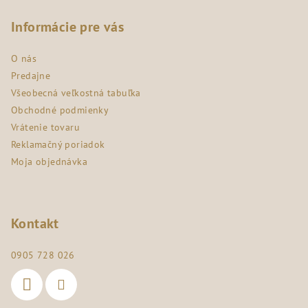
á
p
Informácie pre vás
ä
O nás
t
Predajne
i
Všeobecná veľkostná tabuľka
e
Obchodné podmienky
Vrátenie tovaru
Reklamačný poriadok
Moja objednávka
Kontakt
0905 728 026