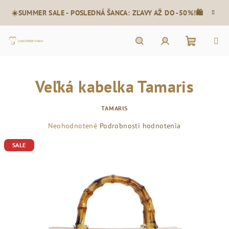
Prejsť
☀️SUMMER SALE - POSLEDNÁ ŠANCA: ZĽAVY AŽ DO -50%!🛍️
na
obsah
Nákupn
Hľadať
Prihlásenie
Veľká kabelka Tamaris
košík
TAMARIS
Priemerné
Neohodnotené
Podrobnosti hodnotenia
hodnotenie
SALE
produktu
je
0,0
z
5
hviezdičiek.