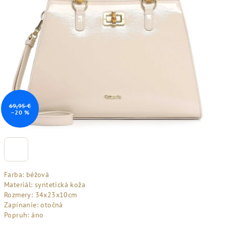
69,95 €
–20 %
Farba: béžová
Materiál: syntetická koža
Rozmery: 34x23x10cm
Zapínanie: otočná
Popruh: áno