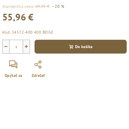
štandardná cena:
69,95 €
–20 %
55,96 €
Jednotková
Kód:
34572-400 400 BEIGE
cena:
−
+
Do košíka
Opýtať sa
Zdieľať