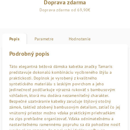
Doprava zdarma
Doprava zdarma od 69,90€
Popis
Parametre
Hodnotenie
Podrobný popis
Táto elegantná béžová dámska kabelka značky Tamaris
predstavuje dokonalú kombináciu vycibreného štýlu a
praktickosti. Doplnok je vyrobený z kvalitného
syntetického materiálu s lesklým povrchom a jeho
jedinečnosť podčiarkuje výrazná rukoväť s bambusovým
vzhľadom, ktorá mu dodáva nezameniteľný charakter.
Bezpečné uzatváranie kabelky zaručuje štýlový otočný
zámok, taktiež zdobený bambusovým detailom, zatiaľ čo jej
vnútorný priestor možno vďaka praktickým priehradkám
na zips prehľadne organizovať. Vďaka odnímateľnému a
nastaviteľnému ramennému popruhu sa dá pohodlne nosiť