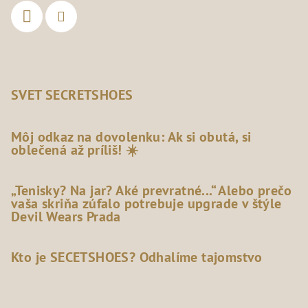
SVET SECRETSHOES
Môj odkaz na dovolenku: Ak si obutá, si
oblečená až príliš! ☀️
„Tenisky? Na jar? Aké prevratné...“ Alebo prečo
vaša skriňa zúfalo potrebuje upgrade v štýle
Devil Wears Prada
Kto je SECETSHOES? Odhalíme tajomstvo