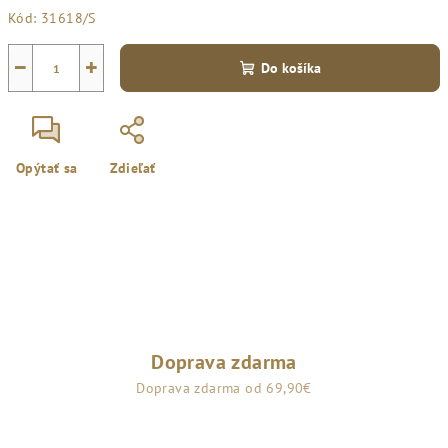
Jednotková
Kód:
31618/S
cena:
−
+
Do košíka
Opýtať sa
Zdieľať
Doprava zdarma
Doprava zdarma od 69,90€