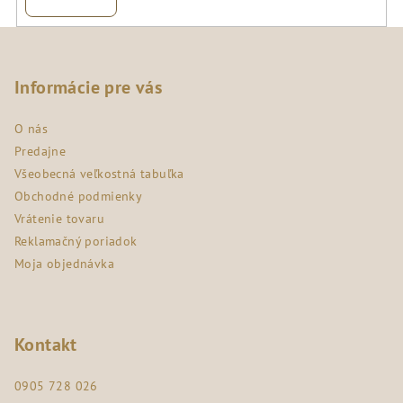
Z
á
p
Informácie pre vás
ä
O nás
t
Predajne
i
Všeobecná veľkostná tabuľka
e
Obchodné podmienky
Vrátenie tovaru
Reklamačný poriadok
Moja objednávka
Kontakt
0905 728 026