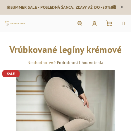
Prejsť
☀️SUMMER SALE - POSLEDNÁ ŠANCA: ZĽAVY AŽ DO -50%!🛍️
na
obsah
Nákupn
Hľadať
Prihlásenie
Vrúbkované legíny krémové
košík
Priemerné
Neohodnotené
Podrobnosti hodnotenia
hodnotenie
SALE
produktu
je
0,0
z
5
hviezdičiek.