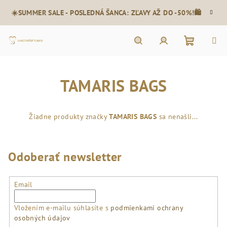
Prejsť
☀️SUMMER SALE - POSLEDNÁ ŠANCA: ZĽAVY AŽ DO -50%!🛍️
na
obsah
Nákupn
Hľadať
Prihlásenie
TAMARIS BAGS
košík
Žiadne produkty značky
TAMARIS BAGS
sa nenašli...
Odoberať newsletter
Email
Vložením e-mailu súhlasíte s
podmienkami ochrany
osobných údajov