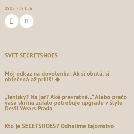
0905 728 026
SVET SECRETSHOES
Môj odkaz na dovolenku: Ak si obutá, si
oblečená až príliš! ☀️
„Tenisky? Na jar? Aké prevratné...“ Alebo prečo
vaša skriňa zúfalo potrebuje upgrade v štýle
Devil Wears Prada
Kto je SECETSHOES? Odhalíme tajomstvo