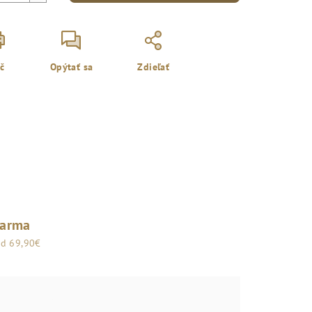
ač
Opýtať sa
Zdieľať
darma
od 69,90€