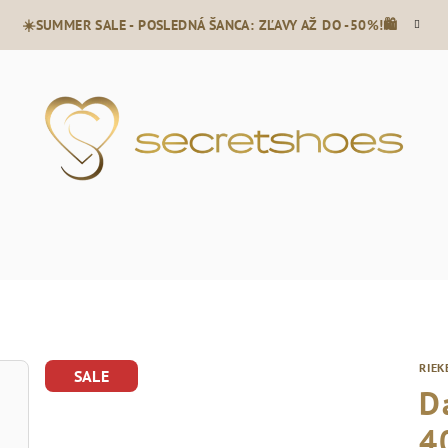
☀️SUMMER SALE - POSLEDNÁ ŠANCA: ZĽAVY AŽ DO -50%!🛍️
RIEK
SALE
D
4