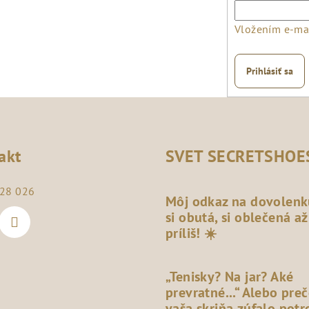
Vložením e-mai
Prihlásiť sa
akt
SVET SECRETSHOE
28 026
Môj odkaz na dovolenk
si obutá, si oblečená až
príliš! ☀️
„Tenisky? Na jar? Aké
prevratné...“ Alebo pre
vaša skriňa zúfalo potr