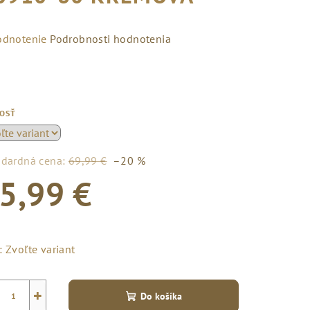
emerné
odnotenie
Podrobnosti hodnotenia
notenie
duktu
KOSŤ
zdičiek.
ndardná cena:
69,99 €
–20 %
5,99 €
notková
a:
:
Zvoľte variant
+
Do košíka