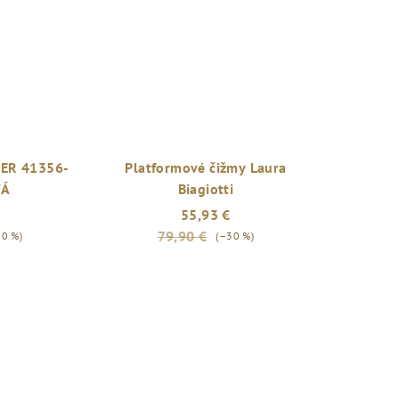
KER 41356-
Platformové čižmy Laura
VÁ
Biagiotti
55,93 €
79,90 €
20 %)
(–30 %)