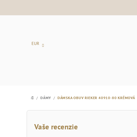
Prejsť
na
obsah
EUR
/
DÁMY
/
DÁMSKA OBUV RIEKER 40910-80 KRÉMOVÁ
DOMOV
B
o
Vaše recenzie