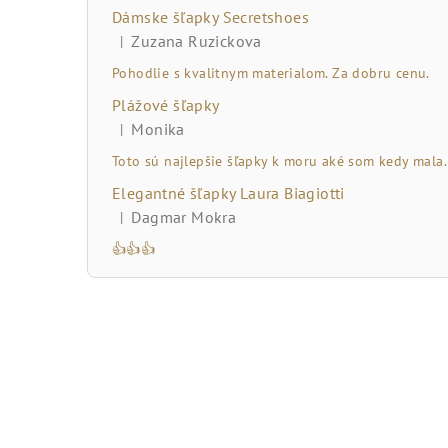
č
Dámske šľapky Secretshoes
n
Zuzana Ruzickova
|
Hodnotenie produktu je 5 z 5 hviezdičiek.
ý
Pohodlie s kvalitnym materialom. Za dobru cenu.
Plážové šľapky
p
Monika
|
Hodnotenie produktu je 5 z 5 hviezdičiek.
a
Toto sú najlepšie šľapky k moru aké som kedy mala.
n
Elegantné šľapky Laura Biagiotti
Dagmar Mokra
|
e
Hodnotenie produktu je 5 z 5 hviezdičiek.
👍👍👍
l