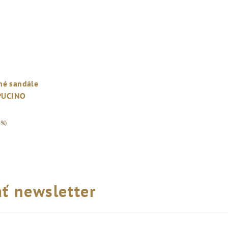
né sandále
PUCINO
 %)
ť newsletter