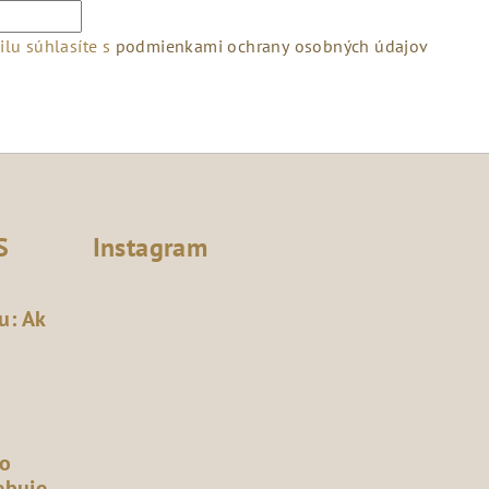
lu súhlasíte s
podmienkami ochrany osobných údajov
S
Instagram
u: Ak
čo
ebuje