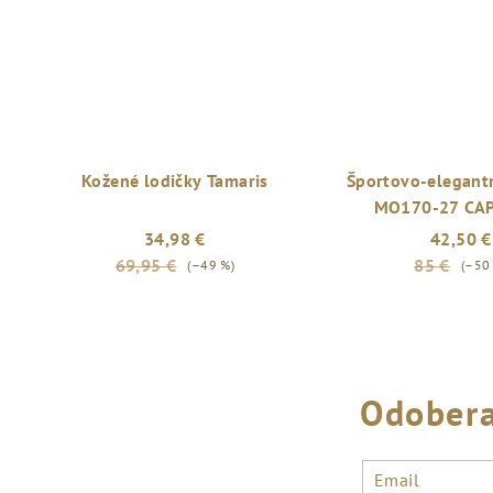
Kožené lodičky Tamaris
Športovo-elegant
MO170-27 CA
34,98 €
42,50 €
69,95 €
85 €
(–49 %)
(–50
Odobera
Email