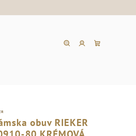
Hľadať
Prihlásenie
Nákupný
košík
ER
ámska obuv RIEKER
0910-80 KRÉMOVÁ