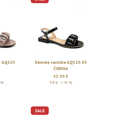
e AQ520
Dámske sandále AQ520-03
K
ČIERNA
55,30 €
79 €
 %)
(–30 %)
SALE