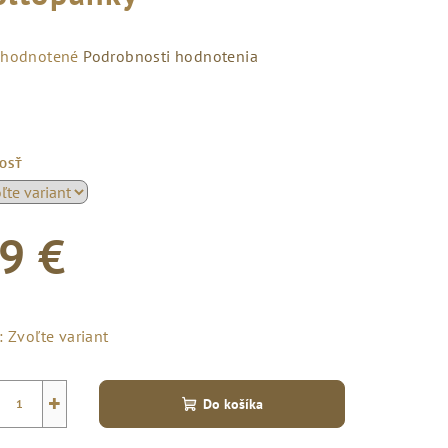
emerné
hodnotené
Podrobnosti hodnotenia
notenie
duktu
KOSŤ
zdičiek.
9 €
notková
a:
:
Zvoľte variant
+
Do košíka