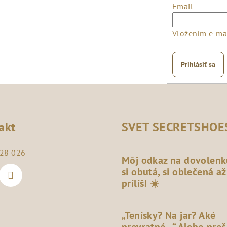
Email
Vložením e-mai
Prihlásiť sa
akt
SVET SECRETSHOE
28 026
Môj odkaz na dovolenk
si obutá, si oblečená až
príliš! ☀️
„Tenisky? Na jar? Aké