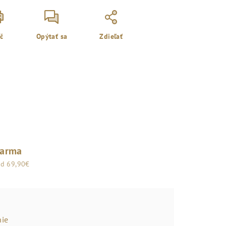
ač
Opýtať sa
Zdieľať
darma
od 69,90€
ie