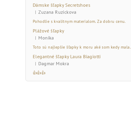
č
Dámske šľapky Secretshoes
n
Zuzana Ruzickova
|
Hodnotenie produktu je 5 z 5 hviezdičiek.
ý
Pohodlie s kvalitnym materialom. Za dobru cenu.
Plážové šľapky
p
Monika
|
Hodnotenie produktu je 5 z 5 hviezdičiek.
a
Toto sú najlepšie šľapky k moru aké som kedy mala.
n
Elegantné šľapky Laura Biagiotti
Dagmar Mokra
|
e
Hodnotenie produktu je 5 z 5 hviezdičiek.
👍👍👍
l