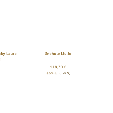
ky Laura
Snehule Liu Jo
i
118,30 €
169 €
(–30 %)