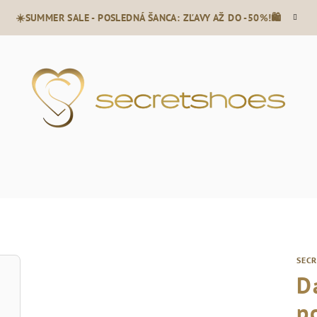
☀️SUMMER SALE - POSLEDNÁ ŠANCA: ZĽAVY AŽ DO -50%!🛍️
SEC
D
p