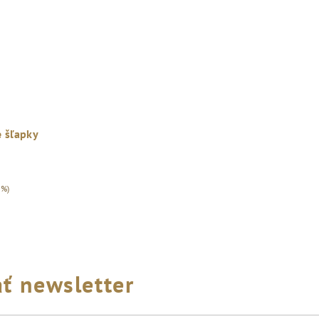
 šľapky
 %)
ť newsletter