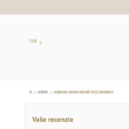
Prejsť
na
obsah
EUR
/
DÁMY
/
DÁMSKE KOMFORTNÉ POLTOPÁNKY
DOMOV
B
o
Vaše recenzie