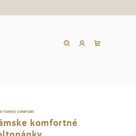
Hľadať
Prihlásenie
Nákupný
košík
RETSHOES COMFORT
ámske komfortné
oltopánky