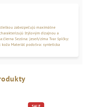
 stielkou zabezpečujú maximálne
charakterizujú štýlovým dizajnou a
a:čierna Sezóna: jeseň/zima Tvar špičky:
: koža Materiál podošva: synteticka
rodukty
SALE