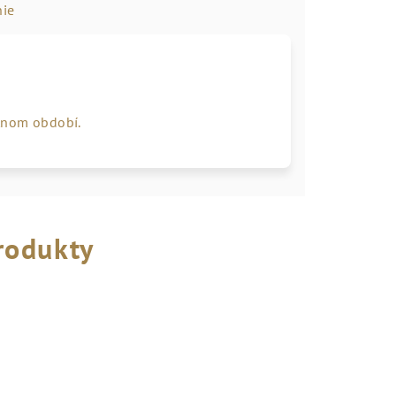
ie
tnom období.
rodukty