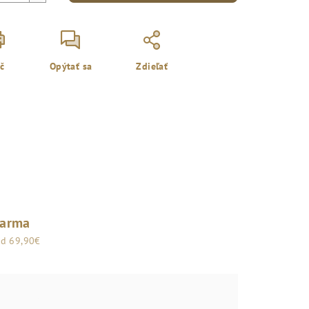
ač
Opýtať sa
Zdieľať
darma
od 69,90€