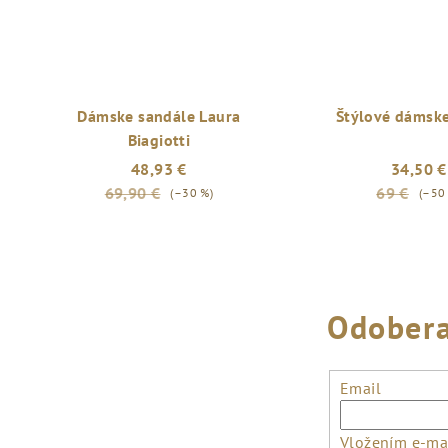
Dámske sandále Laura
Štýlové dámske
Biagiotti
48,93 €
34,50 €
69,90 €
69 €
(–30 %)
(–50
Odobera
Email
Vložením e-mai