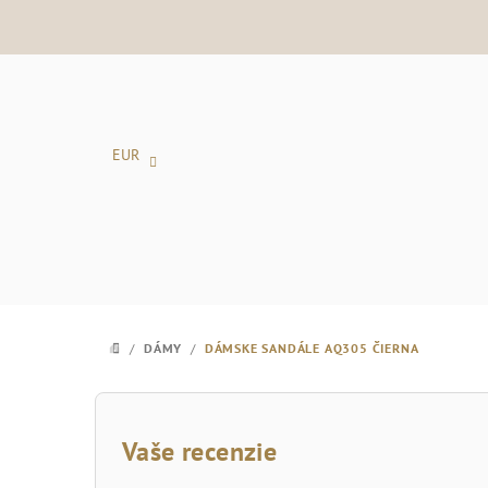
Prejsť
na
obsah
EUR
/
DÁMY
/
DÁMSKE SANDÁLE AQ305 ČIERNA
DOMOV
B
o
Vaše recenzie