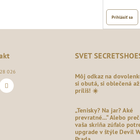
Prihlásiť sa
akt
SVET SECRETSHOE
28 026
Môj odkaz na dovolenk
si obutá, si oblečená až
príliš! ☀️
„Tenisky? Na jar? Aké
prevratné...“ Alebo pre
vaša skriňa zúfalo potr
upgrade v štýle Devil 
Prada