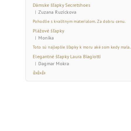
č
Dámske šľapky Secretshoes
n
Zuzana Ruzickova
|
Hodnotenie produktu je 5 z 5 hviezdičiek.
ý
Pohodlie s kvalitnym materialom. Za dobru cenu.
Plážové šľapky
p
Monika
|
Hodnotenie produktu je 5 z 5 hviezdičiek.
a
Toto sú najlepšie šľapky k moru aké som kedy mala.
n
Elegantné šľapky Laura Biagiotti
Dagmar Mokra
|
e
Hodnotenie produktu je 5 z 5 hviezdičiek.
👍👍👍
l