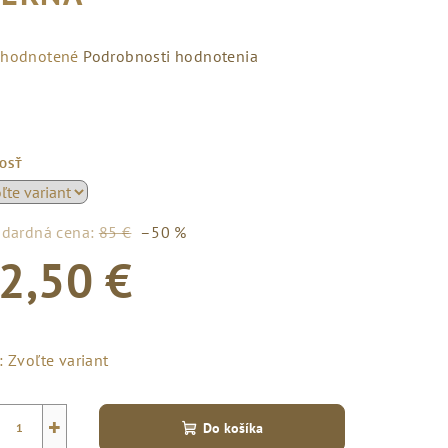
emerné
hodnotené
Podrobnosti hodnotenia
notenie
duktu
KOSŤ
zdičiek.
ndardná cena:
85 €
–50 %
2,50 €
notková
a:
:
Zvoľte variant
+
Do košíka