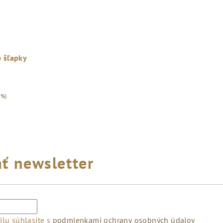
 šľapky
 %)
ť newsletter
lu súhlasíte s
podmienkami ochrany osobných údajov