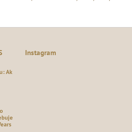
S
Instagram
u: Ak
čo
ebuje
Wears