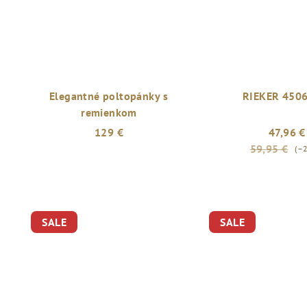
hviezdičiek.
Elegantné poltopánky s
RIEKER 450
remienkom
129 €
47,96 €
59,95 €
(–
SALE
SALE