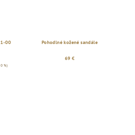
61-00
Pohodlné kožené sandále
69 €
20 %)