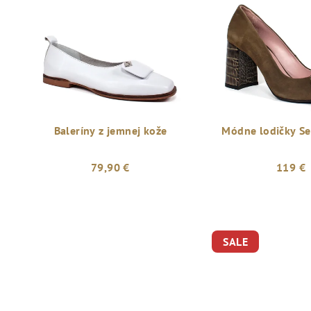
Baleríny z jemnej kože
Módne lodičky Se
79,90 €
119 €
Priemerné
hodnotenie
produktu
SALE
je
5,0
z
5