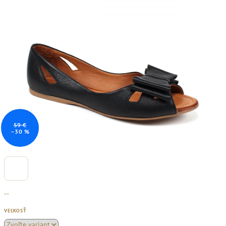
59 €
–30 %
--
VEĽKOSŤ