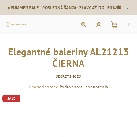
Prejsť
☀️SUMMER SALE - POSLEDNÁ ŠANCA: ZĽAVY AŽ DO -50%!🛍️
na
obsah
Nákupn
Hľadať
Prihlásenie
Elegantné baleríny AL21213
košík
ČIERNA
SECRETSHOES
Priemerné
Neohodnotené
Podrobnosti hodnotenia
hodnotenie
SALE
produktu
je
0,0
z
5
hviezdičiek.