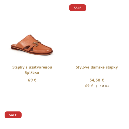
SALE
Šľapky s uzatvorenou
Štýlové dámske šľapky
špičkou
69 €
34,50 €
69 €
(–50 %)
SALE