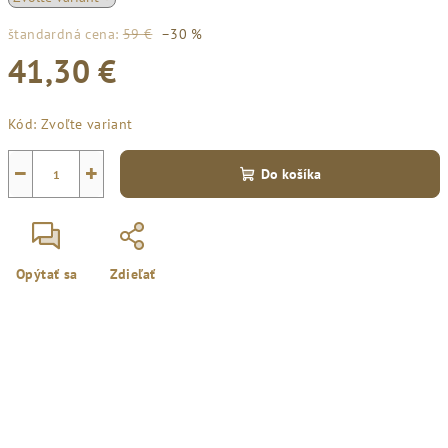
štandardná cena:
59 €
–30 %
41,30 €
Jednotková
Kód:
Zvoľte variant
cena:
−
+
Do košíka
Opýtať sa
Zdieľať