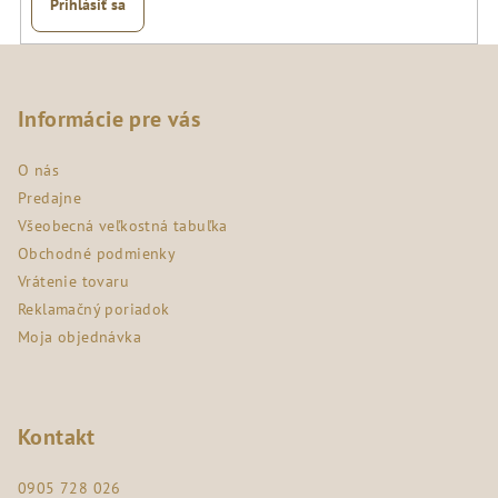
Prihlásiť sa
Z
á
p
Informácie pre vás
ä
O nás
t
Predajne
i
Všeobecná veľkostná tabuľka
e
Obchodné podmienky
Vrátenie tovaru
Reklamačný poriadok
Moja objednávka
Kontakt
0905 728 026