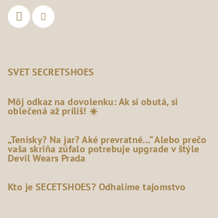
SVET SECRETSHOES
Môj odkaz na dovolenku: Ak si obutá, si
oblečená až príliš! ☀️
„Tenisky? Na jar? Aké prevratné...“ Alebo prečo
vaša skriňa zúfalo potrebuje upgrade v štýle
Devil Wears Prada
Kto je SECETSHOES? Odhalíme tajomstvo