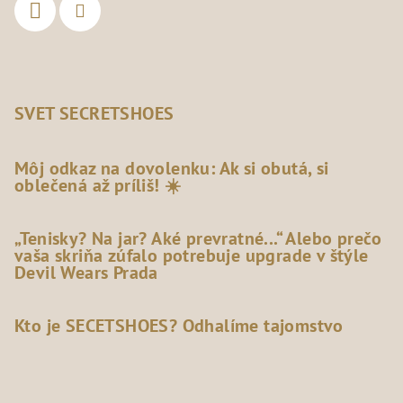
SVET SECRETSHOES
Môj odkaz na dovolenku: Ak si obutá, si
oblečená až príliš! ☀️
„Tenisky? Na jar? Aké prevratné...“ Alebo prečo
vaša skriňa zúfalo potrebuje upgrade v štýle
Devil Wears Prada
Kto je SECETSHOES? Odhalíme tajomstvo