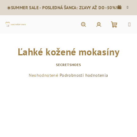
Prejsť
☀️SUMMER SALE - POSLEDNÁ ŠANCA: ZĽAVY AŽ DO -50%!🛍️
na
obsah
Nákupn
Hľadať
Prihlásenie
Ľahké kožené mokasíny
košík
SECRETSHOES
Priemerné
Neohodnotené
Podrobnosti hodnotenia
hodnotenie
produktu
je
0,0
z
5
hviezdičiek.