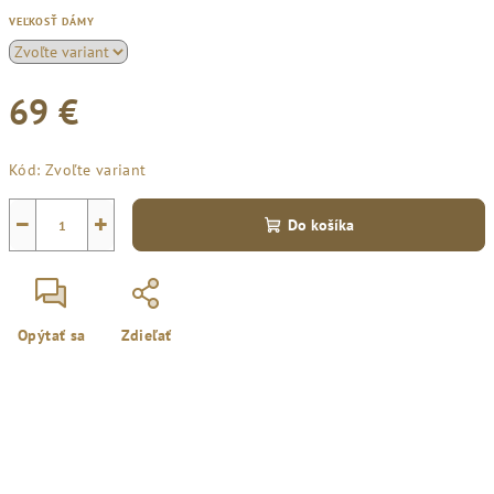
VEĽKOSŤ DÁMY
69 €
Jednotková
Kód:
Zvoľte variant
cena:
−
+
Do košíka
Opýtať sa
Zdieľať