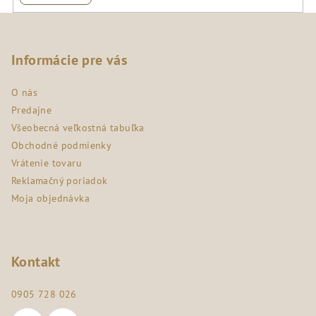
Z
á
p
Informácie pre vás
ä
O nás
t
Predajne
i
Všeobecná veľkostná tabuľka
e
Obchodné podmienky
Vrátenie tovaru
Reklamačný poriadok
Moja objednávka
Kontakt
0905 728 026