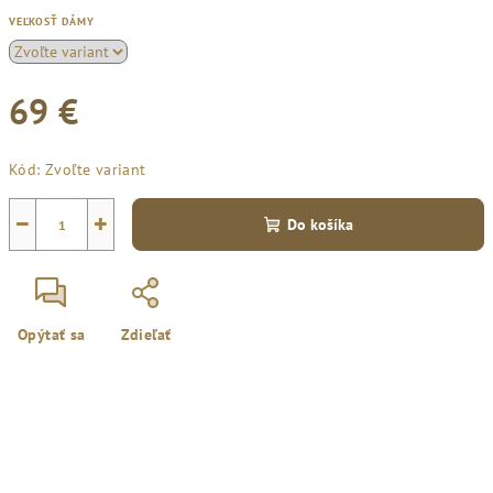
VEĽKOSŤ DÁMY
69 €
Jednotková
Kód:
Zvoľte variant
cena:
−
+
Do košíka
Opýtať sa
Zdieľať