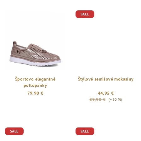
SALE
Športovo elegantné
Štýlové semišové mokasíny
poltopánky
79,90 €
44,95 €
89,90 €
(–50 %)
SALE
SALE