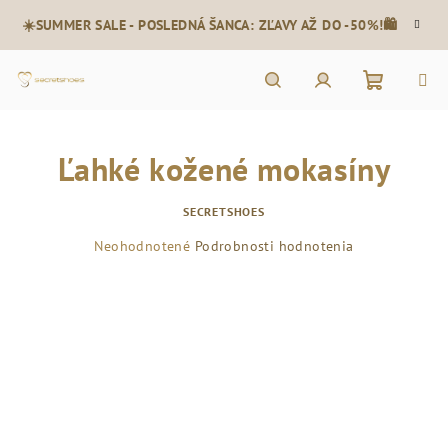
Prejsť
☀️SUMMER SALE - POSLEDNÁ ŠANCA: ZĽAVY AŽ DO -50%!🛍️
na
obsah
Nákupn
Hľadať
Prihlásenie
Ľahké kožené mokasíny
košík
SECRETSHOES
Priemerné
Neohodnotené
Podrobnosti hodnotenia
hodnotenie
produktu
je
0,0
z
5
hviezdičiek.