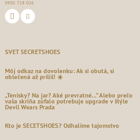
0905 728 026
SVET SECRETSHOES
Môj odkaz na dovolenku: Ak si obutá, si
oblečená až príliš! ☀️
„Tenisky? Na jar? Aké prevratné...“ Alebo prečo
vaša skriňa zúfalo potrebuje upgrade v štýle
Devil Wears Prada
Kto je SECETSHOES? Odhalíme tajomstvo