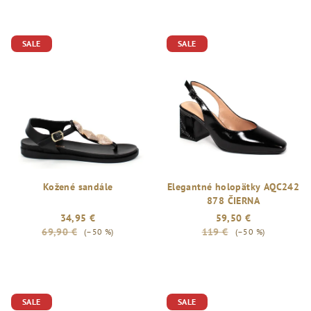
SALE
SALE
Kožené sandále
Elegantné holopätky AQC242
878 ČIERNA
34,95 €
59,50 €
69,90 €
119 €
(–50 %)
(–50 %)
SALE
SALE