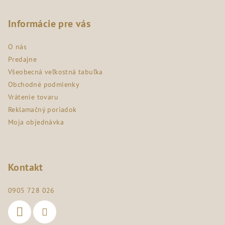
á
p
Informácie pre vás
ä
O nás
t
Predajne
i
Všeobecná veľkostná tabuľka
e
Obchodné podmienky
Vrátenie tovaru
Reklamačný poriadok
Moja objednávka
Kontakt
0905 728 026