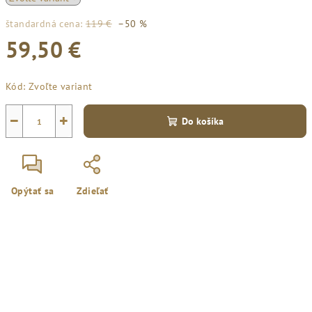
štandardná cena:
119 €
–50 %
59,50 €
Jednotková
Kód:
Zvoľte variant
cena:
−
+
Do košíka
Opýtať sa
Zdieľať