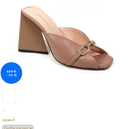
119 €
–50 %
--
VEĽKOSŤ