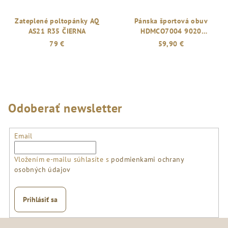
Zateplené poltopánky AQ
Pánska športová obuv
AS21 R35 ČIERNA
HDMCO7004 9020
YELLOW/BLACK
79 €
59,90 €
Odoberať newsletter
Email
Vložením e-mailu súhlasíte s
podmienkami ochrany
osobných údajov
Prihlásiť sa
Z