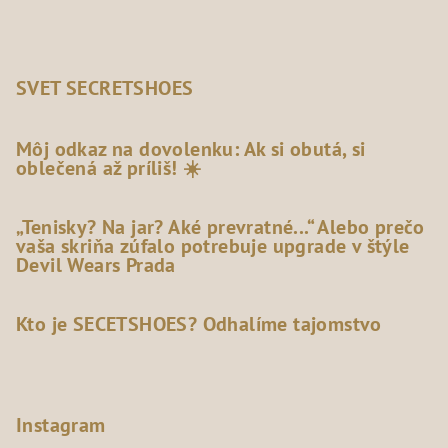
SVET SECRETSHOES
Môj odkaz na dovolenku: Ak si obutá, si
oblečená až príliš! ☀️
„Tenisky? Na jar? Aké prevratné...“ Alebo prečo
vaša skriňa zúfalo potrebuje upgrade v štýle
Devil Wears Prada
Kto je SECETSHOES? Odhalíme tajomstvo
Instagram