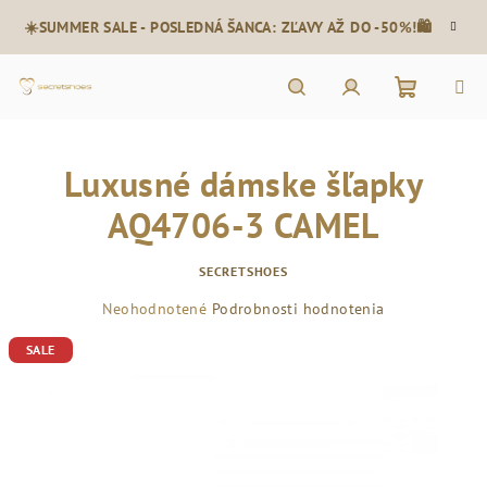
Prejsť
☀️SUMMER SALE - POSLEDNÁ ŠANCA: ZĽAVY AŽ DO -50%!🛍️
na
obsah
Nákupn
Hľadať
Prihlásenie
Luxusné dámske šľapky
košík
AQ4706-3 CAMEL
SECRETSHOES
Priemerné
Neohodnotené
Podrobnosti hodnotenia
hodnotenie
SALE
produktu
je
0,0
z
5
hviezdičiek.