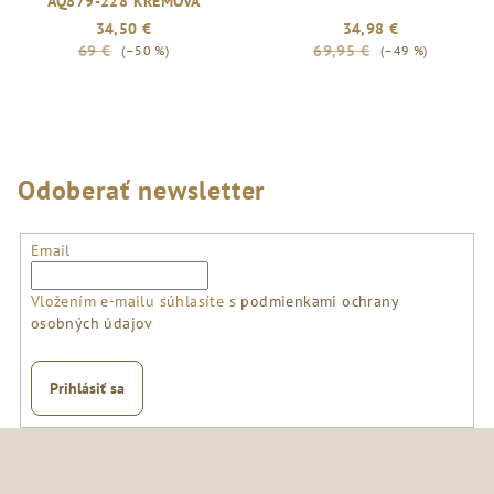
AQ879-228 KRÉMOVÁ
34,50 €
34,98 €
69 €
69,95 €
(–50 %)
(–49 %)
Odoberať newsletter
Email
Vložením e-mailu súhlasíte s
podmienkami ochrany
osobných údajov
Prihlásiť sa
Z
á