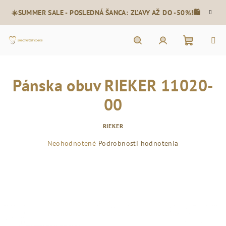
Prejsť
☀️SUMMER SALE - POSLEDNÁ ŠANCA: ZĽAVY AŽ DO -50%!🛍️
na
obsah
Nákupn
Hľadať
Prihlásenie
Pánska obuv RIEKER 11020-
košík
00
RIEKER
Priemerné
Neohodnotené
Podrobnosti hodnotenia
hodnotenie
produktu
je
0,0
z
5
hviezdičiek.