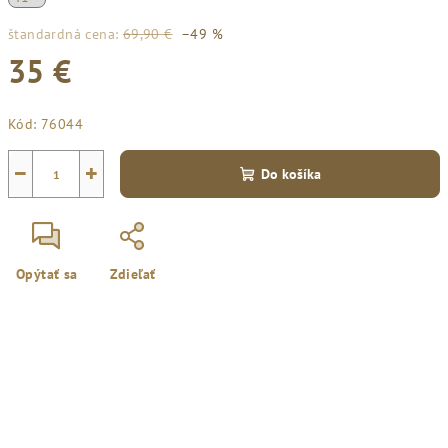
štandardná cena:
69,90 €
–49 %
35 €
Jednotková
Kód:
76044
cena:
−
+
Do košíka
Opýtať sa
Zdieľať