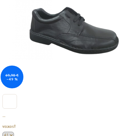
69,90 €
–49 %
--
VEĽKOSŤ