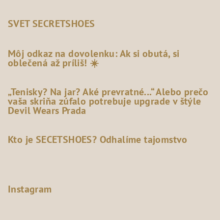
SVET SECRETSHOES
Môj odkaz na dovolenku: Ak si obutá, si
oblečená až príliš! ☀️
„Tenisky? Na jar? Aké prevratné...“ Alebo prečo
vaša skriňa zúfalo potrebuje upgrade v štýle
Devil Wears Prada
Kto je SECETSHOES? Odhalíme tajomstvo
Instagram