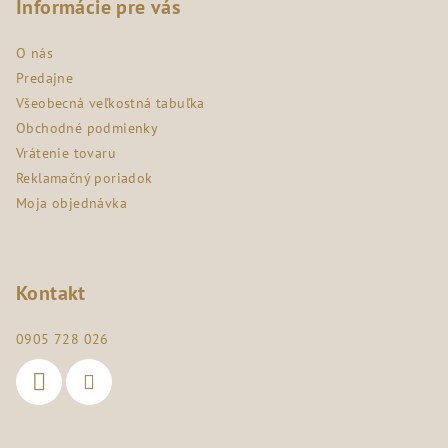
p
Informácie pre vás
ä
O nás
t
Predajne
i
Všeobecná veľkostná tabuľka
e
Obchodné podmienky
Vrátenie tovaru
Reklamačný poriadok
Moja objednávka
Kontakt
0905 728 026