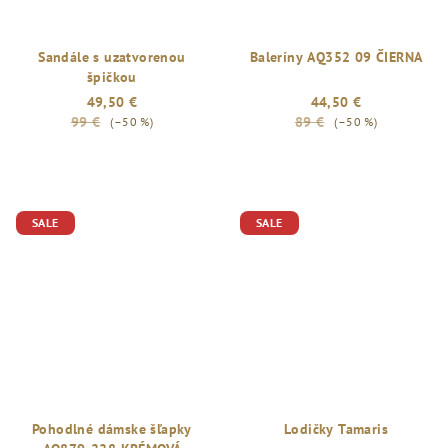
Sandále s uzatvorenou
Baleríny AQ352 09 ČIERNA
špičkou
49,50 €
44,50 €
99 €
89 €
(–50 %)
(–50 %)
SALE
SALE
Pohodlné dámske šľapky
Lodičky Tamaris