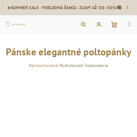
Prejsť
☀️SUMMER SALE - POSLEDNÁ ŠANCA: ZĽAVY AŽ DO -50%!🛍️
na
obsah
Nákupn
Hľadať
Prihlásenie
Pánske elegantné poltopánky
košík
Priemerné
Neohodnotené
Podrobnosti hodnotenia
hodnotenie
produktu
je
0,0
z
5
hviezdičiek.