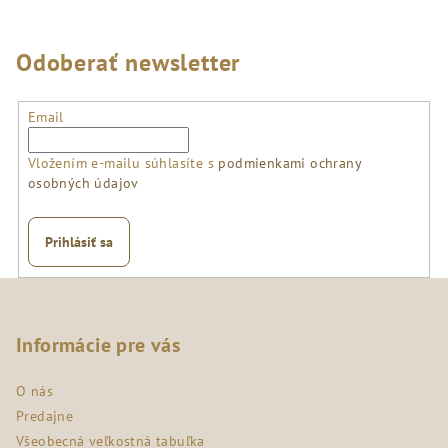
Odoberať newsletter
Email
Vložením e-mailu súhlasíte s
podmienkami ochrany
osobných údajov
Prihlásiť sa
Z
á
p
Informácie pre vás
ä
O nás
t
Predajne
i
Všeobecná veľkostná tabuľka