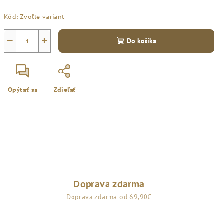
Jednotková
Kód:
Zvoľte variant
cena:
−
+
Do košíka
Opýtať sa
Zdieľať
Doprava zdarma
Doprava zdarma od 69,90€