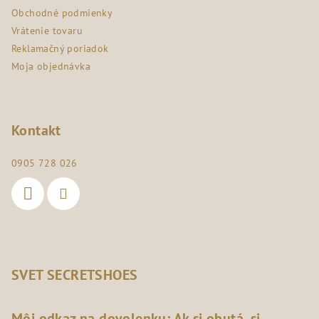
e
Obchodné podmienky
Vrátenie tovaru
Reklamačný poriadok
Moja objednávka
Kontakt
0905 728 026
SVET SECRETSHOES
Môj odkaz na dovolenku: Ak si obutá, si