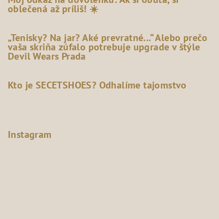
oblečená až príliš! ☀️
„Tenisky? Na jar? Aké prevratné...“ Alebo prečo
vaša skriňa zúfalo potrebuje upgrade v štýle
Devil Wears Prada
Kto je SECETSHOES? Odhalíme tajomstvo
Instagram