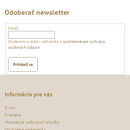
Odoberať newsletter
Email
Vložením e-mailu súhlasíte s
podmienkami ochrany
osobných údajov
Prihlásiť sa
Z
á
p
Informácie pre vás
ä
O nás
t
Predajne
i
Všeobecná veľkostná tabuľka
e
Obchodné podmienky