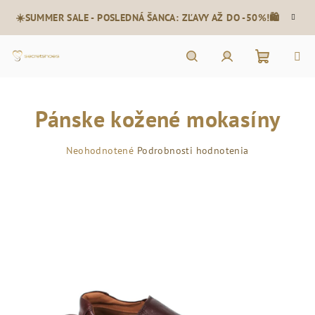
Prejsť
☀️SUMMER SALE - POSLEDNÁ ŠANCA: ZĽAVY AŽ DO -50%!🛍️
na
obsah
Nákupn
Hľadať
Prihlásenie
Pánske kožené mokasíny
košík
Priemerné
Neohodnotené
Podrobnosti hodnotenia
hodnotenie
produktu
je
0,0
z
5
hviezdičiek.