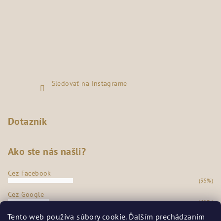
Sledovať na Instagrame
Dotazník
Ako ste nás našli?
Cez Facebook
(35%)
Cez Google
(22%)
Z našej predajne
Tento web používa súbory cookie. Ďalším prechádzaním