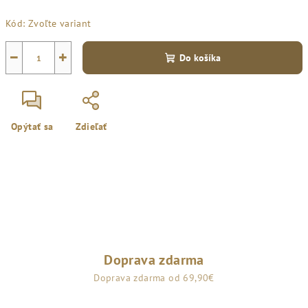
Jednotková
Kód:
Zvoľte variant
cena:
−
+
Do košíka
Opýtať sa
Zdieľať
Doprava zdarma
Doprava zdarma od 69,90€