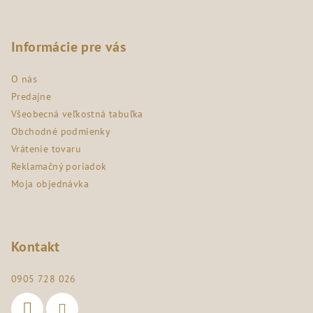
Z
á
p
Informácie pre vás
ä
O nás
t
Predajne
i
Všeobecná veľkostná tabuľka
e
Obchodné podmienky
Vrátenie tovaru
Reklamačný poriadok
Moja objednávka
Kontakt
0905 728 026