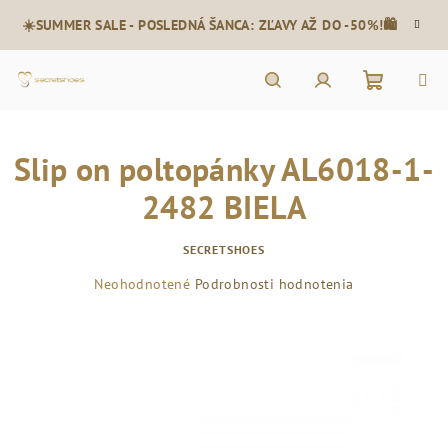
Prejsť
☀️SUMMER SALE - POSLEDNÁ ŠANCA: ZĽAVY AŽ DO -50%!🛍️
na
obsah
Nákupn
Hľadať
Prihlásenie
Slip on poltopánky AL6018-1-
košík
2482 BIELA
SECRETSHOES
Priemerné
Neohodnotené
Podrobnosti hodnotenia
hodnotenie
produktu
je
0,0
z
5
hviezdičiek.