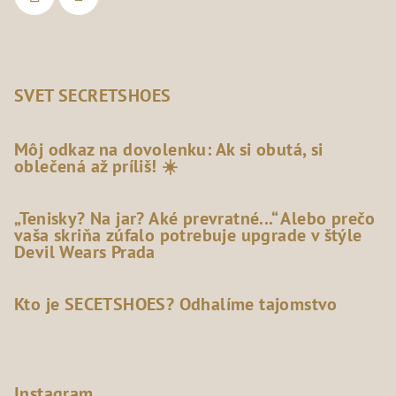
SVET SECRETSHOES
Môj odkaz na dovolenku: Ak si obutá, si
oblečená až príliš! ☀️
„Tenisky? Na jar? Aké prevratné...“ Alebo prečo
vaša skriňa zúfalo potrebuje upgrade v štýle
Devil Wears Prada
Kto je SECETSHOES? Odhalíme tajomstvo
Instagram