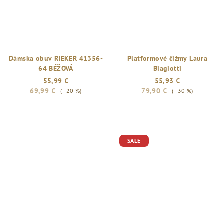
Dámska obuv RIEKER 41356-
Platformové čižmy Laura
64 BÉŽOVÁ
Biagiotti
55,99 €
55,93 €
69,99 €
79,90 €
(–20 %)
(–30 %)
SALE