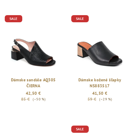
SALE
SALE
Dámske sandále AQ305
Dámske kožené šľapky
ČIERNA
NS883517
42,50 €
41,50 €
85 €
59 €
(–50 %)
(–29 %)
SALE