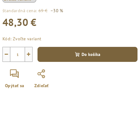
štandardná cena:
69 €
–30 %
48,30 €
Jednotková
Kód:
Zvoľte variant
cena:
−
+
Do košíka
Opýtať sa
Zdieľať