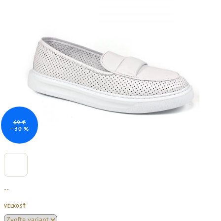
69 €
–30 %
--
VEĽKOSŤ