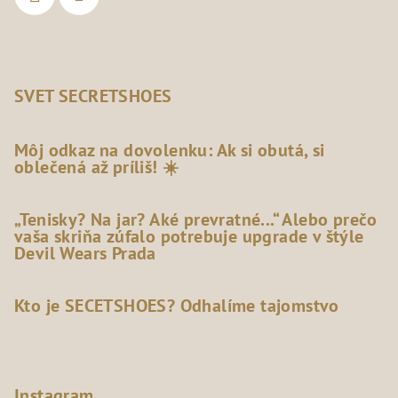
SVET SECRETSHOES
Môj odkaz na dovolenku: Ak si obutá, si
oblečená až príliš! ☀️
„Tenisky? Na jar? Aké prevratné...“ Alebo prečo
vaša skriňa zúfalo potrebuje upgrade v štýle
Devil Wears Prada
Kto je SECETSHOES? Odhalíme tajomstvo
Instagram