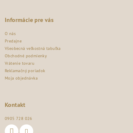
Z
á
p
Informácie pre vás
ä
O nás
t
Predajne
i
Všeobecná veľkostná tabuľka
e
Obchodné podmienky
Vrátenie tovaru
Reklamačný poriadok
Moja objednávka
Kontakt
0905 728 026