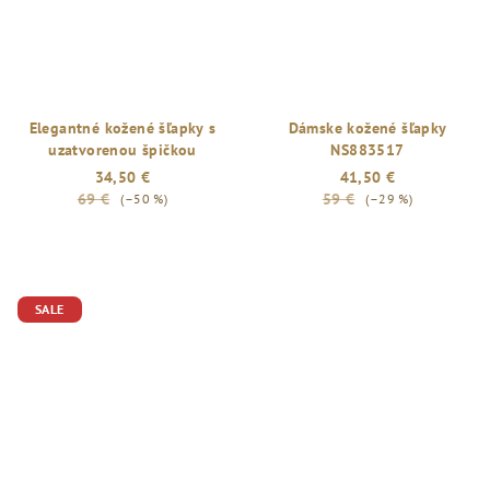
Elegantné kožené šľapky s
Dámske kožené šľapky
uzatvorenou špičkou
NS883517
34,50 €
41,50 €
69 €
59 €
(–50 %)
(–29 %)
SALE