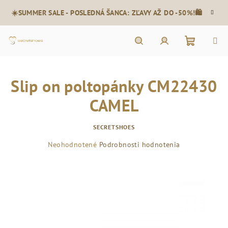
Prejsť
☀️SUMMER SALE - POSLEDNÁ ŠANCA: ZĽAVY AŽ DO -50%!🛍️
na
obsah
Nákupn
Hľadať
Prihlásenie
Slip on poltopánky CM22430
košík
CAMEL
SECRETSHOES
Priemerné
Neohodnotené
Podrobnosti hodnotenia
hodnotenie
produktu
je
0,0
z
5
hviezdičiek.