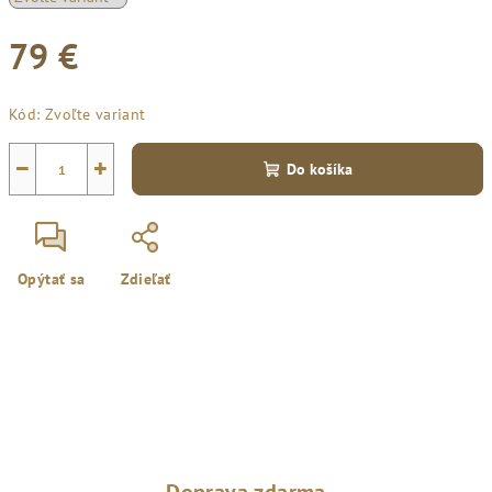
79 €
Jednotková
Kód:
Zvoľte variant
cena:
−
+
Do košíka
Opýtať sa
Zdieľať