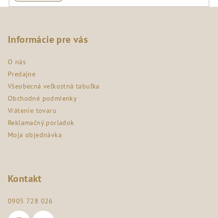
Z
á
p
Informácie pre vás
ä
O nás
t
Predajne
i
Všeobecná veľkostná tabuľka
e
Obchodné podmienky
Vrátenie tovaru
Reklamačný poriadok
Moja objednávka
Kontakt
0905 728 026