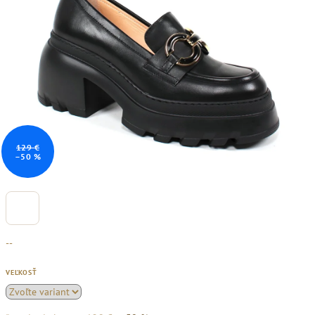
129 €
–50 %
--
VEĽKOSŤ