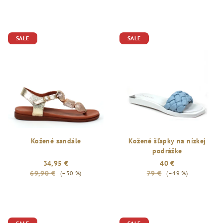
SALE
SALE
Kožené sandále
Kožené šľapky na nízkej
podrážke
34,95 €
40 €
69,90 €
79 €
(–50 %)
(–49 %)