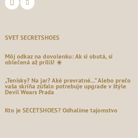
SVET SECRETSHOES
Môj odkaz na dovolenku: Ak si obutá, si
oblečená až príliš! ☀️
„Tenisky? Na jar? Aké prevratné...“ Alebo prečo
vaša skriňa zúfalo potrebuje upgrade v štýle
Devil Wears Prada
Kto je SECETSHOES? Odhalíme tajomstvo