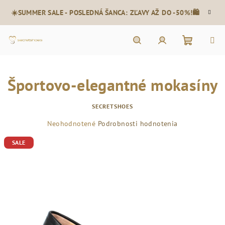
Prejsť
☀️SUMMER SALE - POSLEDNÁ ŠANCA: ZĽAVY AŽ DO -50%!🛍️
na
obsah
Nákupn
Hľadať
Prihlásenie
Športovo-elegantné mokasíny
košík
SECRETSHOES
Priemerné
Neohodnotené
Podrobnosti hodnotenia
hodnotenie
SALE
produktu
je
0,0
z
5
hviezdičiek.