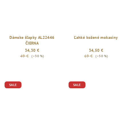
Dámske šľapky AL22446
Ľahké kožené mokasíny
ČIERNA
34,30 €
34,50 €
49 €
69 €
(–30 %)
(–50 %)
SALE
SALE