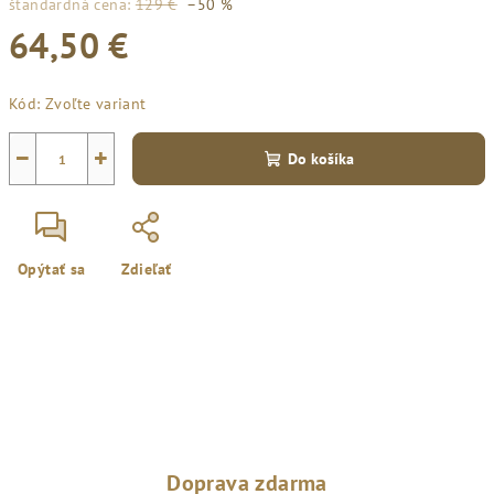
štandardná cena:
129 €
–50 %
64,50 €
Jednotková
Kód:
Zvoľte variant
cena:
−
+
Do košíka
Opýtať sa
Zdieľať
Doprava zdarma