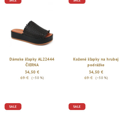
SALE
SALE
Dámske šľapky AL22444
Kožené šľapky na hrubej
ČIERNA
podrážke
34,50 €
34,50 €
69 €
69 €
(–50 %)
(–50 %)
SALE
SALE