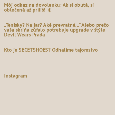
Môj odkaz na dovolenku: Ak si obutá, si
oblečená až príliš! ☀️
„Tenisky? Na jar? Aké prevratné...“ Alebo prečo
vaša skriňa zúfalo potrebuje upgrade v štýle
Devil Wears Prada
Kto je SECETSHOES? Odhalíme tajomstvo
Instagram