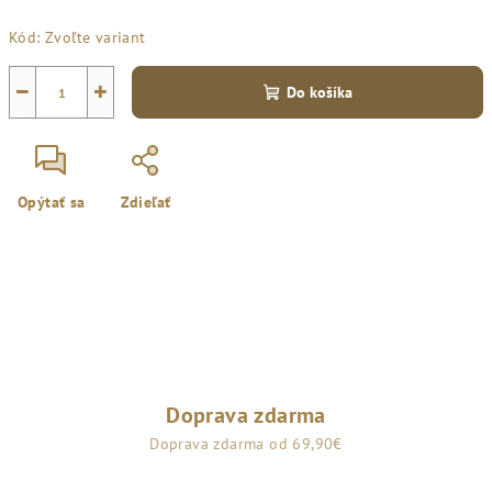
Jednotková
Kód:
Zvoľte variant
cena:
−
+
Do košíka
Opýtať sa
Zdieľať
Doprava zdarma
Doprava zdarma od 69,90€