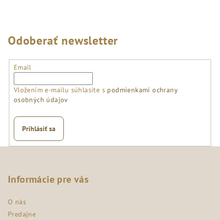
Odoberať newsletter
Email
Vložením e-mailu súhlasíte s
podmienkami ochrany
osobných údajov
Prihlásiť sa
Z
á
p
Informácie pre vás
ä
O nás
t
Predajne