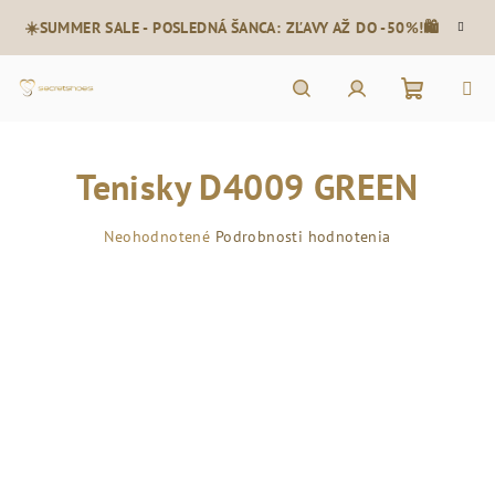
Prejsť
☀️SUMMER SALE - POSLEDNÁ ŠANCA: ZĽAVY AŽ DO -50%!🛍️
na
obsah
Nákupn
Hľadať
Prihlásenie
Tenisky D4009 GREEN
košík
Priemerné
Neohodnotené
Podrobnosti hodnotenia
hodnotenie
produktu
je
0,0
z
5
hviezdičiek.