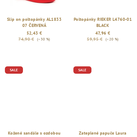
Slip on poltopánky AL1833
Poltopánky RIEKER L4760-01
07 ČERVENÁ
BLACK
52,43 €
47,96 €
74,90 €
59,95 €
(–30 %)
(–20 %)
SALE
SALE
Kožené sandále s ozdobou
Zateplené papuče Laura