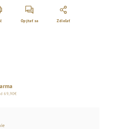
ač
Opýtať sa
Zdieľať
darma
od 69,90€
ie