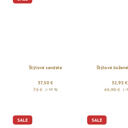
Štýlové sandále
Štýlové kožené
37,50 €
32,95 €
75 €
65,90 €
(–50 %)
(–
Priemerné
hodnotenie
produktu
SALE
SALE
je