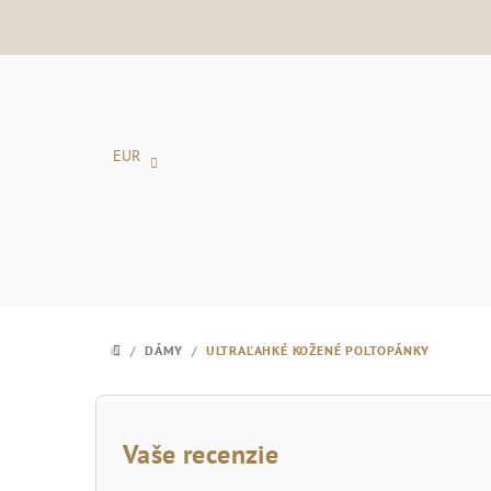
Prejsť
na
obsah
EUR
/
DÁMY
/
ULTRAĽAHKÉ KOŽENÉ POLTOPÁNKY
DOMOV
B
o
Vaše recenzie