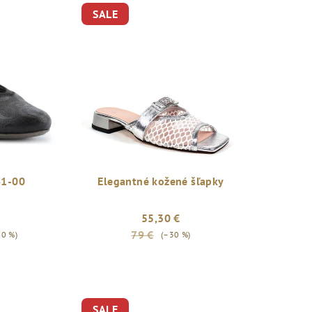
SALE
61-00
Elegantné kožené šľapky
55,30 €
79 €
20 %)
(–30 %)
SALE