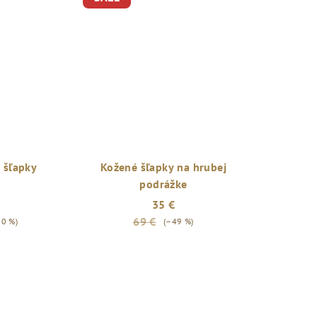
 šľapky
Kožené šľapky na hrubej
podrážke
35 €
69 €
50 %)
(–49 %)
Priemerné
hodnotenie
produktu
je