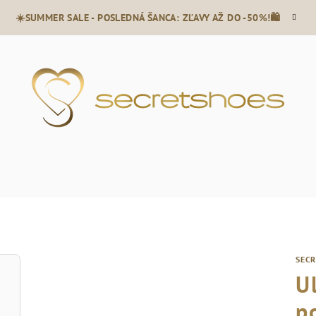
☀️SUMMER SALE - POSLEDNÁ ŠANCA: ZĽAVY AŽ DO -50%!🛍️
SEC
U
p