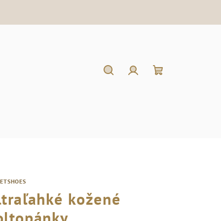
Hľadať
Prihlásenie
Nákupný
košík
RETSHOES
ltraľahké kožené
oltopánky