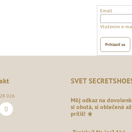
Email
Vložením e-mai
Prihlásiť sa
akt
SVET SECRETSHOE
28 026
Môj odkaz na dovolenk
si obutá, si oblečená až
príliš! ☀️