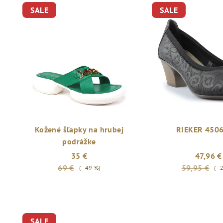
SALE
SALE
Kožené šľapky na hrubej
RIEKER 450
podrážke
35 €
47,96 €
69 €
59,95 €
(–49 %)
(–
SALE