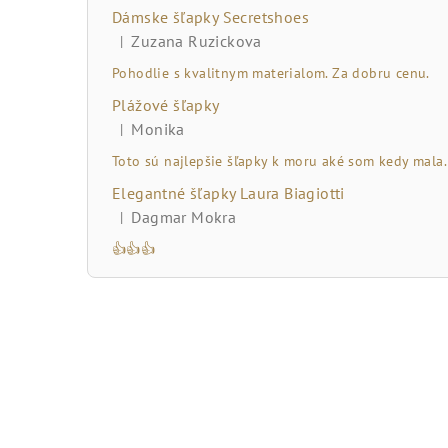
č
Dámske šľapky Secretshoes
n
Zuzana Ruzickova
|
Hodnotenie produktu je 5 z 5 hviezdičiek.
ý
Pohodlie s kvalitnym materialom. Za dobru cenu.
Plážové šľapky
p
Monika
|
Hodnotenie produktu je 5 z 5 hviezdičiek.
a
Toto sú najlepšie šľapky k moru aké som kedy mala.
n
Elegantné šľapky Laura Biagiotti
Dagmar Mokra
|
e
Hodnotenie produktu je 5 z 5 hviezdičiek.
👍👍👍
l