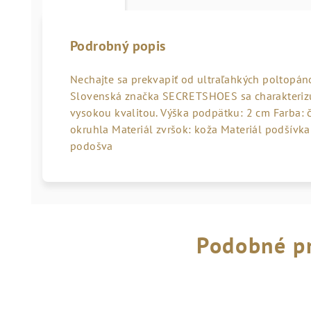
Podrobný popis
Nechajte sa prekvapiť od ultraľahkých poltopá
Slovenská značka SECRETSHOES sa charakterizu
vysokou kvalitou. Výška podpätku: 2 cm Farba: či
okruhla Materiál zvršok: koža Materiál podšívka
podošva
Podobné p