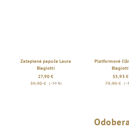
5,0
z
5
hviezdičiek.
Zateplené papuče Laura
Platformové čiž
Biagiotti
Biagiott
27,90 €
55,93 €
39,90 €
79,90 €
(–30 %)
(–
Odobera