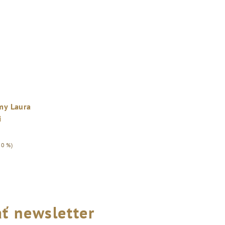
5,0
z
5
hviezdičiek.
my Laura
i
30 %)
ť newsletter