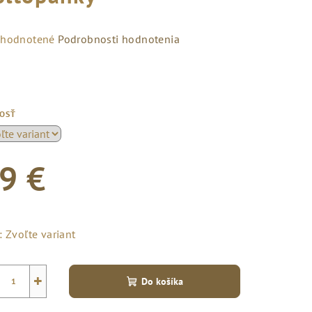
emerné
hodnotené
Podrobnosti hodnotenia
notenie
duktu
KOSŤ
zdičiek.
9 €
notková
a:
:
Zvoľte variant
+
Do košíka