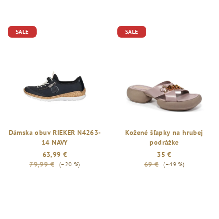
SALE
SALE
Dámska obuv RIEKER N4263-
Kožené šľapky na hrubej
14 NAVY
podrážke
63,99 €
35 €
79,99 €
69 €
(–20 %)
(–49 %)
Priemerné
hodnotenie
produktu
je