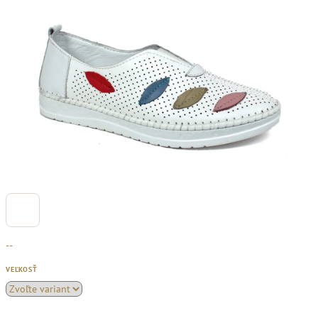
--
VEĽKOSŤ