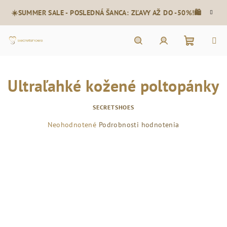
Prejsť
☀️SUMMER SALE - POSLEDNÁ ŠANCA: ZĽAVY AŽ DO -50%!🛍️
na
obsah
Nákupn
Hľadať
Prihlásenie
Ultraľahké kožené poltopánky
košík
SECRETSHOES
Priemerné
Neohodnotené
Podrobnosti hodnotenia
hodnotenie
produktu
je
0,0
z
5
hviezdičiek.