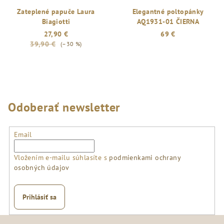
Zateplené papuče Laura
Elegantné poltopánky
Biagiotti
AQ1931-01 ČIERNA
27,90 €
69 €
39,90 €
(–30 %)
Odoberať newsletter
Email
Vložením e-mailu súhlasíte s
podmienkami ochrany
osobných údajov
Prihlásiť sa
Z