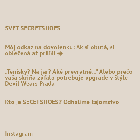
SVET SECRETSHOES
Môj odkaz na dovolenku: Ak si obutá, si
oblečená až príliš! ☀️
„Tenisky? Na jar? Aké prevratné...“ Alebo prečo
vaša skriňa zúfalo potrebuje upgrade v štýle
Devil Wears Prada
Kto je SECETSHOES? Odhalíme tajomstvo
Instagram