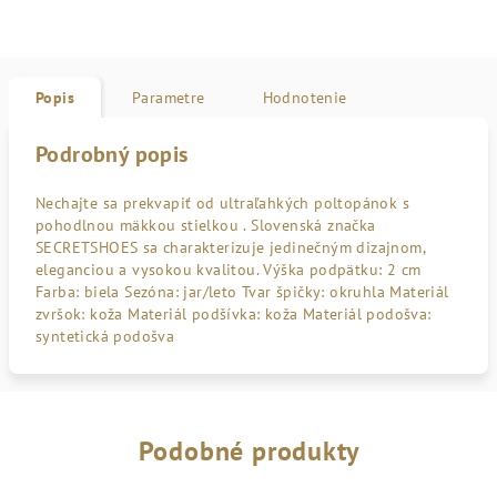
Popis
Parametre
Hodnotenie
Podrobný popis
Nechajte sa prekvapiť od ultraľahkých poltopánok s
pohodlnou mäkkou stielkou . Slovenská značka
SECRETSHOES sa charakterizuje jedinečným dizajnom,
eleganciou a vysokou kvalitou. Výška podpätku: 2 cm
Farba: biela Sezóna: jar/leto Tvar špičky: okruhla Materiál
zvršok: koža Materiál podšívka: koža Materiál podošva:
syntetická podošva
Podobné produkty