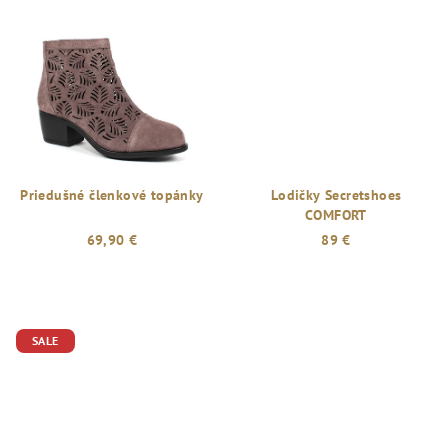
5,0
z
5
hviezdičiek.
Priedušné členkové topánky
Lodičky Secretshoes
COMFORT
69,90 €
89 €
SALE