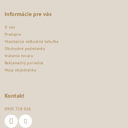
á
p
Informácie pre vás
ä
O nás
t
Predajne
i
Všeobecná veľkostná tabuľka
e
Obchodné podmienky
Vrátenie tovaru
Reklamačný poriadok
Moja objednávka
Kontakt
0905 728 026