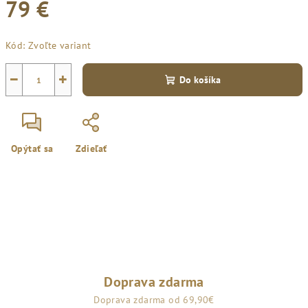
79 €
Jednotková
Kód:
Zvoľte variant
cena:
−
+
Do košíka
Opýtať sa
Zdieľať
Doprava zdarma
Doprava zdarma od 69,90€