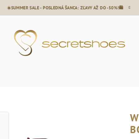
☀️SUMMER SALE - POSLEDNÁ ŠANCA: ZĽAVY AŽ DO -50%!🛍️
W
B