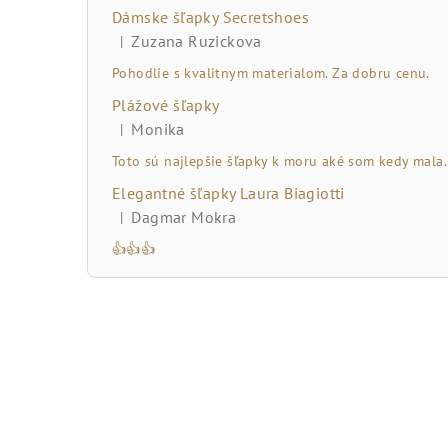
č
Dámske šľapky Secretshoes
n
Zuzana Ruzickova
|
Hodnotenie produktu je 5 z 5 hviezdičiek.
ý
Pohodlie s kvalitnym materialom. Za dobru cenu.
Plážové šľapky
p
Monika
|
Hodnotenie produktu je 5 z 5 hviezdičiek.
a
Toto sú najlepšie šľapky k moru aké som kedy mala.
n
Elegantné šľapky Laura Biagiotti
Dagmar Mokra
|
e
Hodnotenie produktu je 5 z 5 hviezdičiek.
👍👍👍
l