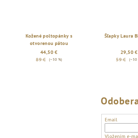
Kožené poltopánky s
Šľapky Laura B
otvorenou pätou
44,50 €
29,50 €
89 €
59 €
(–50 %)
(–50
Odobera
Email
Vložením e-mai