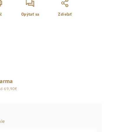
ač
Opýtať sa
Zdieľať
darma
od 69,90€
ie