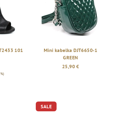
TT2433 101
Mini kabelka DJT6650-1
GREEN
25,90 €
 %)
SALE