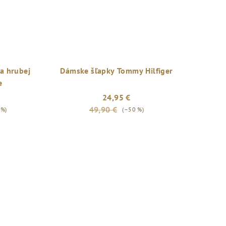
a hrubej
Dámske šľapky Tommy Hilfiger
e
24,95 €
49,90 €
 %)
(–50 %)