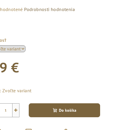
emerné
hodnotené
Podrobnosti hodnotenia
notenie
duktu
KOSŤ
zdičiek.
9 €
notková
a:
:
Zvoľte variant
+
Do košíka