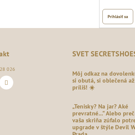
Prihlásiť sa
akt
SVET SECRETSHOE
28 026
Môj odkaz na dovolenk
si obutá, si oblečená až
príliš! ☀️
„Tenisky? Na jar? Aké
prevratné...“ Alebo pre
vaša skriňa zúfalo potr
upgrade v štýle Devil 
Prada