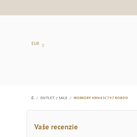
Prejsť
na
obsah
EUR
/
OUTLET / SALE
/
WORKERY HBH45C797 BORDO
DOMOV
B
o
Vaše recenzie