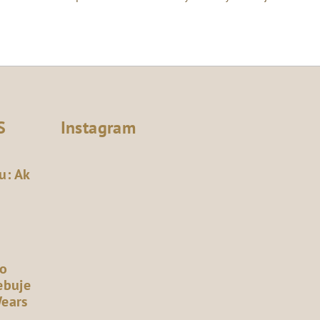
S
Instagram
u: Ak
čo
ebuje
Wears