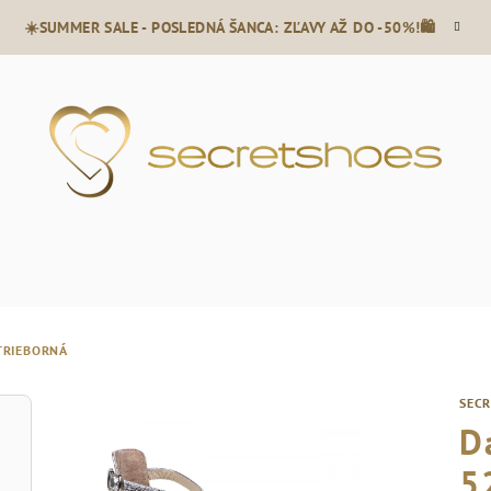
☀️SUMMER SALE - POSLEDNÁ ŠANCA: ZĽAVY AŽ DO -50%!🛍️
TRIEBORNÁ
SEC
D
5