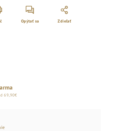
ač
Opýtať sa
Zdieľať
darma
od 69,90€
ie