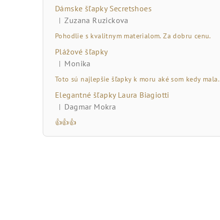
č
Dámske šľapky Secretshoes
n
Zuzana Ruzickova
|
Hodnotenie produktu je 5 z 5 hviezdičiek.
ý
Pohodlie s kvalitnym materialom. Za dobru cenu.
Plážové šľapky
p
Monika
|
Hodnotenie produktu je 5 z 5 hviezdičiek.
a
Toto sú najlepšie šľapky k moru aké som kedy mala.
n
Elegantné šľapky Laura Biagiotti
Dagmar Mokra
|
e
Hodnotenie produktu je 5 z 5 hviezdičiek.
👍👍👍
l