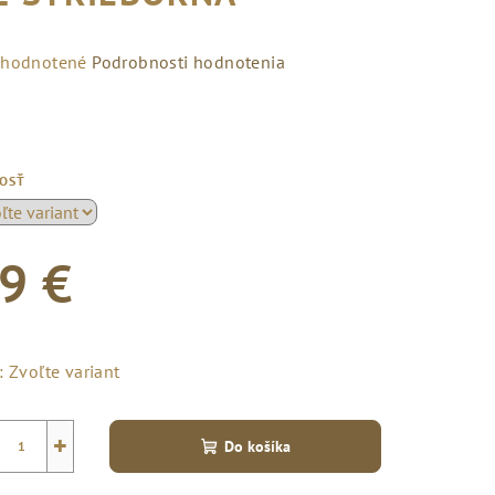
emerné
hodnotené
Podrobnosti hodnotenia
notenie
duktu
KOSŤ
zdičiek.
9 €
notková
a:
:
Zvoľte variant
+
Do košíka