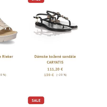
 Rieker
Dámske kožené sandále
CARYATIS
111,20 €
139 €
30 %)
(–20 %)
SALE