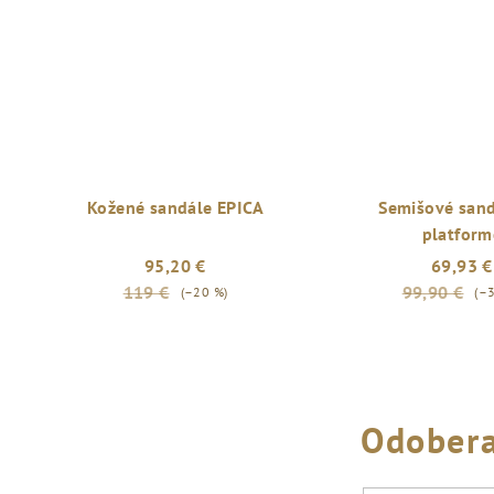
Kožené sandále EPICA
Semišové sand
platform
95,20 €
69,93 €
119 €
99,90 €
(–20 %)
(–
Priemerné
hodnotenie
produktu
je
Odobera
5,0
z