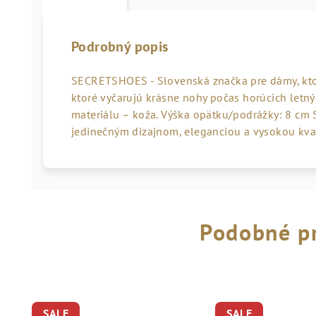
Podrobný popis
SECRETSHOES - Slovenská značka pre dámy, kto
ktoré vyčarujú krásne nohy počas horúcich letnýc
materiálu – koža. Výška opätku/podrážky: 8 cm
jedinečným dizajnom, eleganciou a vysokou kval
Podobné p
SALE
SALE