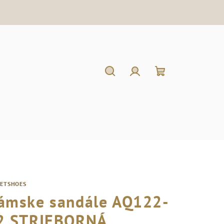
Hľadať
Prihlásenie
Nákupný
košík
RETSHOES
ámske sandále AQ122-
2 STRIEBORNÁ