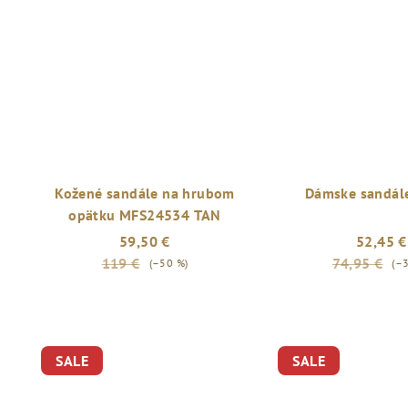
Kožené sandále na hrubom
Dámske sandále
opätku MFS24534 TAN
59,50 €
52,45 €
119 €
74,95 €
(–50 %)
(–
SALE
SALE