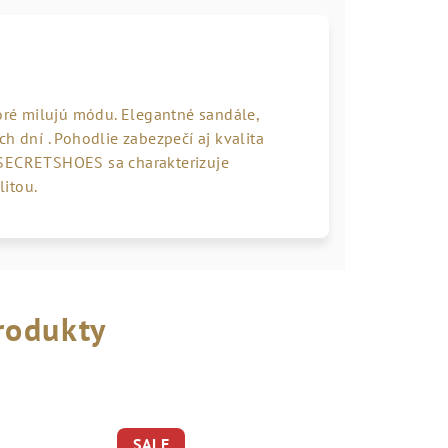
ré milujú módu. Elegantné sandále,
h dní . Pohodlie zabezpečí aj kvalita
 SECRETSHOES sa charakterizuje
itou.
rodukty
SALE