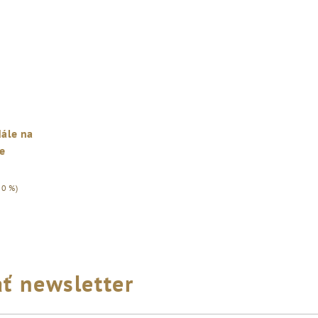
ále na
e
30 %)
ť newsletter