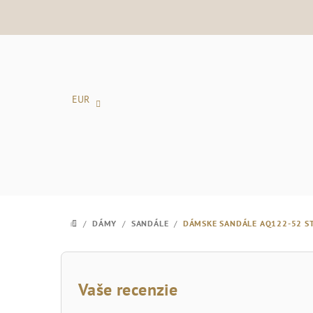
Prejsť
na
obsah
EUR
/
DÁMY
/
SANDÁLE
/
DÁMSKE SANDÁLE AQ122-52 S
DOMOV
B
o
Vaše recenzie