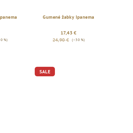
Ipanema
Gumené žabky Ipanema
17,43 €
24,90 €
30 %)
(–30 %)
SALE