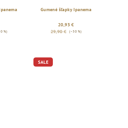
 Ipanema
Gumené šľapky Ipanema
20,93 €
29,90 €
30 %)
(–30 %)
SALE