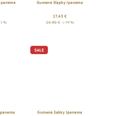
 Ipanema
Gumené šľapky Ipanema
17,43 €
24,90 €
21 %)
(–30 %)
SALE
Ipanema
Gumené žabky Ipanema