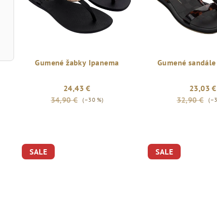
s
p
p
r
r
o
Gumené žabky Ipanema
Gumené sandále
o
d
d
u
24,43 €
23,03 €
34,90 €
32,90 €
u
(–30 %)
(–
k
k
t
t
o
SALE
SALE
o
v
v