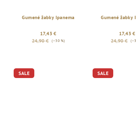
Gumené žabky Ipanema
Gumené žabky 
17,43 €
17,43 €
24,90 €
24,90 €
(–30 %)
(–
SALE
SALE