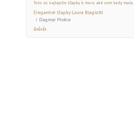
Toto sú najlepšie šľapky k moru aké som kedy mala.
Elegantné šľapky Laura Biagiotti
Dagmar Mokra
|
Hodnotenie produktu je 5 z 5 hviezdičiek.
👍👍👍