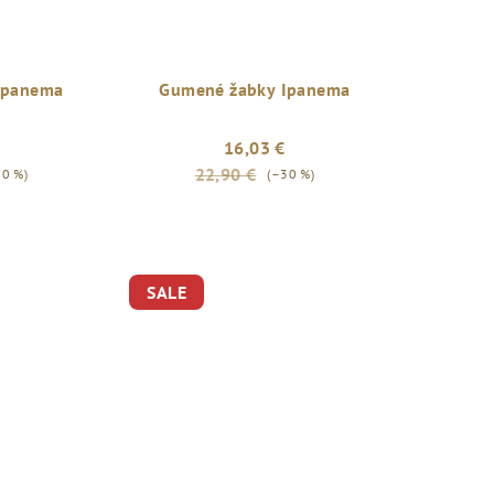
Ipanema
Gumené žabky Ipanema
16,03 €
22,90 €
30 %)
(–30 %)
SALE