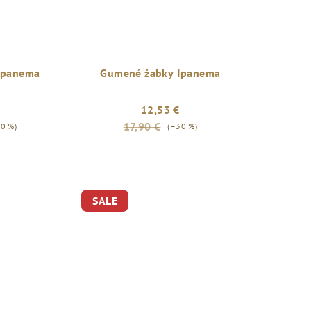
Ipanema
Gumené žabky Ipanema
12,53 €
17,90 €
0 %)
(–30 %)
SALE