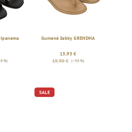
 Ipanema
Gumené žabky GRENDHA
13,93 €
19,90 €
30 %)
(–30 %)
SALE