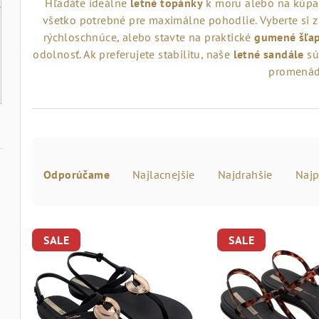
Hľadáte ideálne
letné topánky
k moru alebo na kúpal
všetko potrebné pre maximálne pohodlie. Vyberte si 
rýchloschnúce, alebo stavte na praktické
gumené šľa
odolnosť. Ak preferujete stabilitu, naše
letné sandále
sú
promenád
R
Odporúčame
Najlacnejšie
Najdrahšie
Najp
a
d
V
e
SALE
SALE
ý
n
p
i
i
e