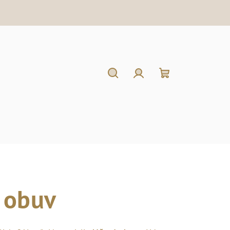
Hľadať
Prihlásenie
Nákupný
košík
 obuv