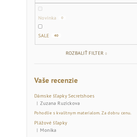
č
n
Novinka
0
ý
p
SALE
40
a
ROZBALIŤ FILTER
n
e
Vaše recenzie
l
Dámske šľapky Secretshoes
Zuzana Ruzickova
|
Hodnotenie produktu je 5 z 5 hviezdičiek.
Pohodlie s kvalitnym materialom. Za dobru cenu.
Plážové šľapky
Monika
|
Hodnotenie produktu je 5 z 5 hviezdičiek.