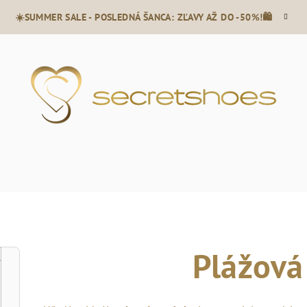
☀️SUMMER SALE - POSLEDNÁ ŠANCA: ZĽAVY AŽ DO -50%!🛍️
Plážová