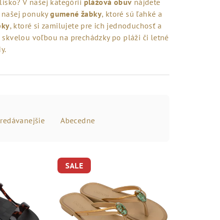
isko? V našej kategórii
plážová obuv
nájdete
z našej ponuky
gumené žabky
, ktoré sú ľahké a
pky
, ktoré si zamilujete pre ich jednoduchosť a
 skvelou voľbou na prechádzky po pláži či letné
y.
redávanejšie
Abecedne
SALE