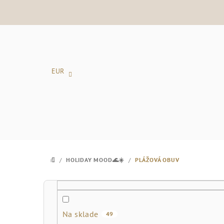
Prejsť
na
obsah
EUR
/
HOLIDAY MOOD🌊☀️
/
PLÁŽOVÁ OBUV
DOMOV
B
o
Na sklade
49